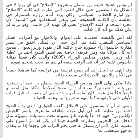
لم يؤمن الشيخ خليفة بن سلمان بمشروع "الإصلاح" في أي يوم؛ لا في
الشكل ولا المضمون حتى خلال الفترة التي صارت فيه كلمة "الإصلاح"
من لوازم الخطاب السياسي. وكان يردد أمام زواره باستمرار في
مجلسه بأن الكلمة الصحيحة التي ينبغي استخدامها هي "التنمية" لأن
مجرد استخدام كلمة "الإصلاح" تعني أنّ عهده كان فاسداً. وهو برأيه لم
يكن كذلك مع أنه كان كذلك.
لقد آمن بالقبضة الحديدية على الدوام، واللاحوار مع أطراف العمل
السياسي الشعبي. لكنه مثل ابن أخيه، أي الملك، أخفق في تثمير
مقاربة حاسمة إزاء خطورة جناح عائلته الذي يقوده وزير الديوان. صحيح
أنه كان مرتاباً منه ومن فريقه؛ خاصة بعد تعيين الشيخ أحمد بن عطية
الله وزيرا لشؤون مجلس الوزراء (2005) والذي كان فعلياً بمثابة
جاسوس عليه؛ غير أنه في الوقت نفسه لم يقم بما يجب لتحجيم نفوذه.
وقد انتهى به الحال إلى أن يصبح فريسة من فرائسه كما شاهدنا جميعاً
في الأيام والأشهر الأخيرة التي سبقت وفاته.
ماذا يمكن لولي العهد ورئيس الوزراء الشيخ سلمان بن حمد أن يستفيد
من هاتين التجربتين؟ سواء أراد أن يصبح إصلاحياً شكليا مثل أبيه، أو
قمعياً فجّاً مثل عمه، فإن أمامه أمر واحد ينبغي أن يلتفت له قبل فوات
الأوان حتى لا يلتهمه كما التهم مشروع أبيه وعمه: الخوالد.
ينبغي له أن لا يستسهل على الإطلاق "لعب الحواري" الذي بدأه الشيخ
أحمد بن عطية الله في أول عهده بإطلاقه ما عرف باسم "الجيش
الإلكتروني". فهو قد بدأ يلاعبه للتوّ بصبيته تحت مسميات تمويهيّة مثل
الدفاع عن البحرين ومقارعة الخونة فيما لم يكن قد مرّ أسبوع على
تنصيبه. لكن الأمر لن يستقرّ له حتى يحثو التراب في وجهه! إذا لم يتغدّى
به فهو سيتعشى به!