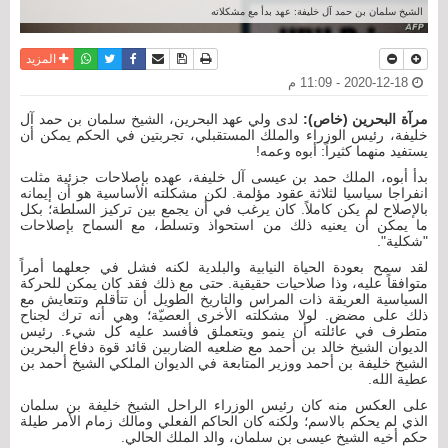
الشيخ سلمان بن حمد آل خليفة: عهد بدأ مع مشكلاته
نسخة للطباعة
حفظ الموضوع
فيسبوك
تويتر
أرسل الى صديق
واتساب
المزيد
2020-12-18 - 11:09 م
مرآة البحرين (خاص):
لدى ولي عهد البحرين، الشيخ سلمان بن حمد آل
خليفة، رئيس الوزراء والملك المستقبلي، تجربتين في الحكم يمكن أن
يستفيد منهما كثيراً: أبوه وعمه!
بدأ أبوه، الملك حمد بن عيسى آل خليفة، عهده بإصلاحات جزئية مثلت
انفراجا سياسيا لثلاثة عقود مؤلمة. لكن مشكلته الأساسية هو أن إيمانه
بالإصلاح لم يكن كاملاً. كان يرغب في أن يجمع بين تركيز السلطة؛ بكل
ما يمكن أن يعنيه ذلك من استحواذ وتسلط، مع السماح بإصلاحات
"شكلية".
لقد سمح بعودة الحياة النيابية والبلدية لكنه فشل في جعلهما أمراً
متوافقاً عليه، وذا صلاحيات حقيقية. حتى مع ذلك فقد كان يمكن للحركة
السياسية العريقة ذات المراس والتاريخ الطويل أن تتأقلم وتتعايش مع
ذلك على مضض. لولا مشكلته الأخرى العصيّة؛ وهي أنه ترك لجناح
متطرف في عائلته أن ينمو ويتعملق فأفسد عليه كل شيء. رئيس
الديوان الشيخ خالد بن أحمد مع ضلعيه الضاربين قائد قوة دفاع البحرين
الشيخ خليفة بن أحمد ووزير المتابعة في الديوان الملكي الشيخ أحمد بن
عطية الله.
على العكس منه كان رئيس الوزراء الراحل الشيخ خليفة بن سلمان
الذي لم يحكم بالاسم؛ ولكنه كان الحاكم الفعلي ومالك زمام الأمر طيلة
حكم أخيه الشيخ عيسى بن سلمان، والد الملك الحالي.