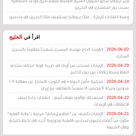
وزير بريطاني سابق لشؤون الشرق الأوسط متهم بخرق قواعد الشفافية
بسبب دور استشاري في البحرين
وسط انتقادات للزيارة .. ملك بريطانيا يستضيف ملك البحرين في وندسور
اقرأ في
الخليج
الكويت: الحاج موسى المسري شهيداً مظلومًا بالسجن
2026-06-02
المركزي
الإمارات تنسحب من أوبك في ضربة قوية لتحالف منتجي
2026-04-29
النفط وسط خلافات بين دول الخليج
محكمة «أمن الدولة» في الكويت: الامتناع عن معاقبة 109
2026-04-24
مدونين وتبرئة 9 وحبس 18 متهماً بالتعاطف مع إيران
استهداف طائفي بغطاء أمني .. انتقادات حادة لملف
2026-04-22
الاعتقالات في الإمارات
الإمارات تكشف عن "تنظيم إرهابي" مرتبط بـ"ولاية الفقيه"
2026-04-21
مكوّن من أعضاء ينتمون لمدارس فقهية وحوزوية أخرى في تخبط خليجي
يطال الشيعة