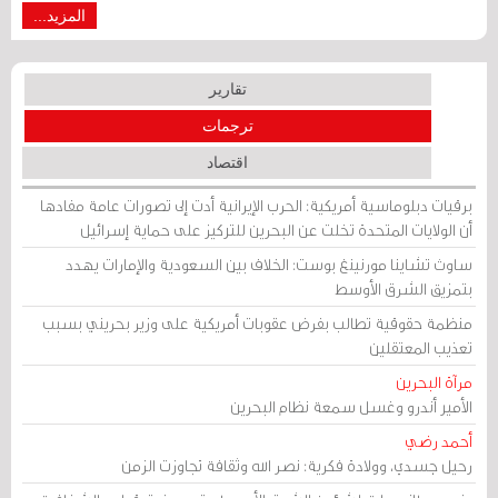
المزيد...
تقارير
ترجمات
اقتصاد
برقيات دبلوماسية أمريكية: الحرب الإيرانية أدت إلى تصورات عامة مفادها
أن الولايات المتحدة تخلت عن البحرين للتركيز على حماية إسرائيل
ساوث تشاينا مورنينغ بوست: الخلاف بين السعودية والإمارات يهدد
بتمزيق الشرق الأوسط
منظمة حقوقية تطالب بفرض عقوبات أمريكية على وزير بحريني بسبب
تعذيب المعتقلين
مرآة البحرين
الأمير أندرو وغسل سمعة نظام البحرين
أحمد رضي
رحيل جسدي، وولادة فكرية: نصر الله وثقافة تجاوزت الزمن