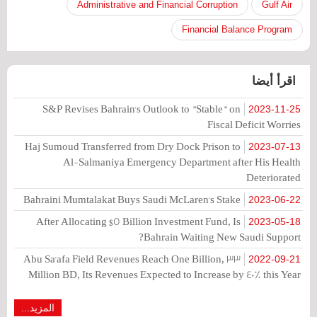
Administrative and Financial Corruption
Gulf Air
Financial Balance Program
اقرأ أيضا
S&P Revises Bahrain's Outlook to "Stable" on
2023-11-25
Fiscal Deficit Worries
Haj Sumoud Transferred from Dry Dock Prison to
2023-07-13
Al-Salmaniya Emergency Department after His Health
Deteriorated
Bahraini Mumtalakat Buys Saudi McLaren's Stake
2023-06-22
After Allocating $5 Billion Investment Fund, Is
2023-05-18
Bahrain Waiting New Saudi Support?
Abu Sa'afa Field Revenues Reach One Billion, 33
2022-09-21
Million BD, Its Revenues Expected to Increase by 40% this Year
المزيد...