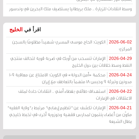
وسط انتقادات للزيارة .. ملك بريطانيا يستضيف ملك البحرين في وندسور
اقرأ في
الخليج
الكويت: الحاج موسى المسري شهيداً مظلومًا بالسجن
2026-06-02
المركزي
الإمارات تنسحب من أوبك في ضربة قوية لتحالف منتجي
2026-04-29
النفط وسط خلافات بين دول الخليج
محكمة «أمن الدولة» في الكويت: الامتناع عن معاقبة 109
2026-04-24
مدونين وتبرئة 9 وحبس 18 متهماً بالتعاطف مع إيران
استهداف طائفي بغطاء أمني .. انتقادات حادة لملف
2026-04-22
الاعتقالات في الإمارات
الإمارات تكشف عن "تنظيم إرهابي" مرتبط بـ"ولاية الفقيه"
2026-04-21
مكوّن من أعضاء ينتمون لمدارس فقهية وحوزوية أخرى في تخبط خليجي
يطال الشيعة