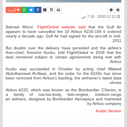
نسخة للطباعة
حفظ الموضوع
فيسبوك
تويتر
أرسل الى صديق
واتساب
المزيد
2020-12-12 - 7:34 ص
Bahrain Mirror:
FlightGlobal website said
that the Gulf Air
appears to have cancelled the 10 Airbus A220-100 it ordered
nearly a decade ago. Gulf Air had signed for the aircraft in mid-
2011.
But doubts over the delivery have persisted and the airline's
then-chief, Kresimir Kucko, told FlightGlobal in 2018 that the
deal remained subject to certain agreements being met with
Airbus.
Kucko was succeeded in October by acting chief Waleed
Abdulhameed Al-Alawi, and the order for the A220s has since
been removed from Airbus's backlog, the airframer's latest data
shows.
Airbus A220, which was known as the Bombardier CSeries, is
a family of narrow-body, twin-engine, medium-range
jet airliners, designed by Bombardier Aerospace and marketed
by Airbus company.
Arabic Version