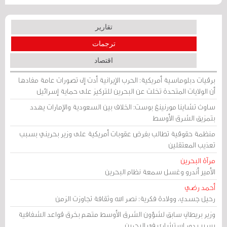
تقارير
ترجمات
اقتصاد
برقيات دبلوماسية أمريكية: الحرب الإيرانية أدت إلى تصورات عامة مفادها
أن الولايات المتحدة تخلت عن البحرين للتركيز على حماية إسرائيل
ساوث تشاينا مورنينغ بوست: الخلاف بين السعودية والإمارات يهدد
بتمزيق الشرق الأوسط
منظمة حقوقية تطالب بفرض عقوبات أمريكية على وزير بحريني بسبب
تعذيب المعتقلين
مرآة البحرين
الأمير أندرو وغسل سمعة نظام البحرين
أحمد رضي
رحيل جسدي، وولادة فكرية: نصر الله وثقافة تجاوزت الزمن
وزير بريطاني سابق لشؤون الشرق الأوسط متهم بخرق قواعد الشفافية
بسبب دور استشاري في البحرين