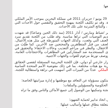
عها:
أنشئت اللجنة البحرينية المستقلة لتقصي الحقائق يوم 29 يونيو / حزيران 2011 في مملكة البحرين بموجب الأمر الملكي
يفة. وقد تم تكليف اللجنة بمهمة التحقيق والتقصي حول الأحداث التي
وقد طلب من اللجنة تحديد ما إذا كانت أحداث فبراير /شباط ومارس / آذار 2011 (منذ ذلك الحين وصاعدًا) قد شهدت
قديم التوصيات التي تراها مناسبة. وقد طلب من اللجنة تقديم سرد
عنف التي وقعت، وكذلك الجهات المتورطة في مثل هذه الأعمال،
عنف من قبل المتظاهرين والمحتجين ضد الآخرين. كما طُلِبَ من
عتقال، والنظر في مزاعم التعذيب وحالات الاختفاء؛ والتحقيق في
ى المستخدمة ضد المشاركين في المظاهرات والاحتجاجات العامة،
، ووصف تورط مزعوم للقوات والجهات الأجنبية.
رار خارجي أو دولي، فإن اللجنة البحرينية المستقلة لتقصي الحقائق
ة مع هيئات مختلفة، بما في ذلك مفوضية الأمم المتحدة السامية
الملكي
عددًا من الميزات التي أسهمت في نزاهة واستقلالية اللجنة،
تكون مسؤولة عن التعاقد مع موظفيها و إدارة ميزانيتها الخاصة؛
الحكومية والمسؤولين والملفات؛
اللجنة وتمكينها من الوصول إلى جميع الأماكن والناس وفق ما تراه
اتخاذ تدابير لحماية الشهود؛
تعلقة بنطاق عملها وأساليب عملها؛