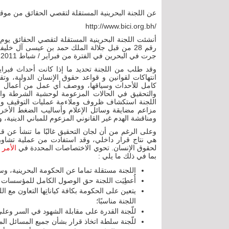
عن اللجنة البحرينية المستقلة لتقصي الحقائق من موق
http://www.bici.org.bh/
رقم 28 من قبل جلالة الملك حمد بن عيسى آل خل
جرت في البحرين في الفترة من فبراير / شباط 2011 ، والنتائج المترتبة على تلك الأحداث.
انتهاكات لقوانين و قواعد حقوق الإنسان الدولية، وت
كامل للأحداث وسياقها، ووصف أي عمل من أعمال ال
والتحقيق في الحالات المزعومة لوحشية الشرطة وال
اللجنة استكشاف ظروف وملاءمة عمليات التوقيف والا
مزاعم مضايقة وسائل الإعلام وأساليب الضغط الأخر
ومناقشة الهدم غير القانوني المزعوم للمباني الدينية
وعلى الرغم من أن لجان التحقيق غالبًا ما تنشأ عن ق
هي نتاج قرار داخلي، وقد استفادت من عملية تشاوري
لحقوق الإنسان. تحوي الاختصاصات المحددة في
الأمر 
بما في ذلك ما يلي :
اللجنة مستقلة تماما عن الحكومة البحرينية، وس
أُعطِيَت اللجنة حق الوصول الكامل للمؤسسات 
يتعين على الحكومة بكافة كياناتِها التعاون مع 
اللجنة مناسبًا؛
للّجنة القدرة على مقابلة الشهود في السر وعلى 
للّجنة سلطة اتخاذ قرار بشأن جميع المسائل الم