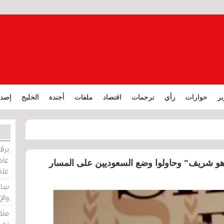
ير
حوارات
رأي
ترجمات
اقتصاد
ملفات
أجندة
الخليج
إصدا
برقي
عامة
 هو شريف" وحاولوا وضع السعوديين على المسار
على
ساو
وال
منظ
بحر