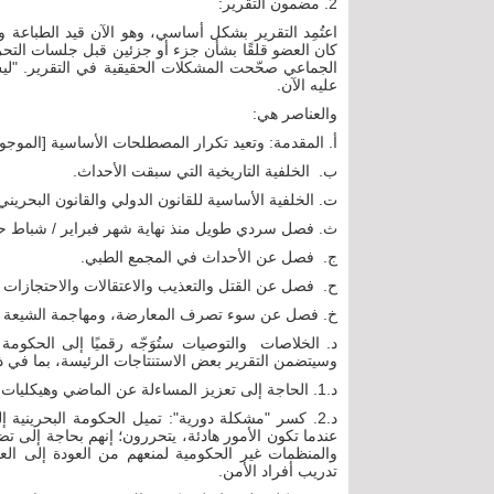
2. مضمون التقرير:
كان العضو قلقًا بشأن جزء أو جزئين قبل جلسات التحرير 
الجماعي صحّحت المشكلات الحقيقية في التقرير. "لي
عليه الآن.
والعناصر هي:
أ‌. المقدمة: وتعيد تكرار المصطلحات الأساسية [الموجودة
ب‌. الخلفية التاريخية التي سبقت الأحداث.
ت‌. الخلفية الأساسية للقانون الدولي والقانون البحريني
ث‌. فصل سردي طويل منذ نهاية شهر فبراير / شباط حت
ج‌. فصل عن الأحداث في المجمع الطبي.
ح‌. فصل عن القتل والتعذيب والاعتقالات والاحتجازا
خ‌. فصل عن سوء تصرف المعارضة، ومهاجمة الشيعة لل
د‌. الخلاصات والتوصيات ستُوَجّه رقميًا إلى الحكومة
وسيتضمن التقرير بعض الاستنتاجات الرئيسة، بما في ذ
د.1. الحاجة إلى تعزيز المساءلة عن الماضي وهيكليات الإصلاح في المستقبل بحيث يتم تحقيق العدالة للضحايا.
د.2. كسر "مشكلة دورية": تميل الحكومة البحريني
عندما تكون الأمور هادئة، يتحررون؛ إنهم بحاجة إلى تضا
والمنظمات غير الحكومية لمنعهم من العودة إلى الع
تدريب أفراد الأمن.