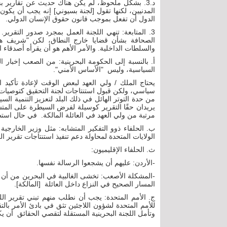
د.3. بشكل ملحوظ، لم يكن هناك حديث عن تقارير ب
المدنيين، لكنها تقول [لجنة بسيوني] إنه يجب أن يكو
الدول أن تفعل بموجب قانون حقوق الإنسان الدولي.
3. المتابعة: تنهي اللجنة العمل بمجرد صدور التقري
الصحافة بشأن قضايا خارج النطاق، لكن "شريف هو
والسلطات الداخلية. والأمر الأهم هو أن يقرأه أصدقاء 
أ. بالنسبة إلى الحكومة البحرينية: من الصعب إخبار 
السياسية، وليس "الأساس الأمني".
يحتاج الملك / ولي العهد لبعض الوقت لإعادة تأكي
سياسي، ولكن قبول استنتاجات لجنة التحقيق كتوصيات، 
من حدة التوتر الهائل في ذلك البلد لتعزيز التنمية ا
يريدان حقًا التقرير كوسيلة لفرض السيطرة على الم
مرتبة من ولي العهد في العائلة المالكة. في حال استط
ب. الحلفاء ذوو التفكير المتشابه: مثل وزير الخارجية ال
الولايات المتحدة لمحاولة دعم تنفيذ استنتاجات تقرير ا
ث. الحلفاء الإقليميون:
-الأردن: عليهم أن يشجعوا الرسالة نفسها.
-المشكلة الأصعب: تخشى الغالبية في البحرين من أن ا
المسار الصحيح في النزاع داخل العائلة [المالكة].
ج. الأمم المتحدة: يجب أن نطلب منهم تبني تقرير الل
للأمم المتحدة لشؤون اللاجئين تثق في بادئ الأمر با
وتأمل اللجنة البحرينية المستقلة لتقصي الحقائق أن يكو