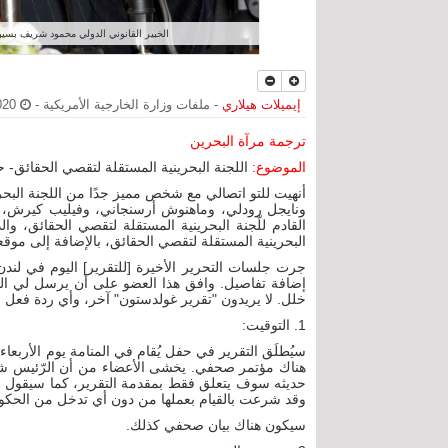
الخبير القانوني الدولي محمود شريف بسيو
إيميلات هيلاري
- ملفات وزارة الخارجية الأمريكية -
2020-10-16 - 6:08 م
ترجمة مرآة البحرين
الموضوع:
اللجنة البحرينية المستقلة لتقصي الحقائق- ح
أنهيت للتو اتصالي مع شخص مميز جدًا من اللجنة البح
ونايجل رودلي، وماهنوش أرسنجاني، وفيليب كيرش، و
القادم للّجنة البحرينية المستقلة لتقصي الحقائق، 
البحرينية المستقلة لتقصي الحقائق، بالإضافة إلى موقعه
جرت جلسات التحرير الأخيرة [للتقرير] اليوم في لند
إضافة تفاصيل. وافق هذا العضو على أن يرسل لي الت
خلل. لا يريدون "تقرير غولدستون" آخر، وأي ردة فعل ع
1. التوقيت:
سيُطلَق التقرير في حفل يُقام في المنامة يوم الأربعا
هناك مؤتمر صحفي. يخشى الأعضاء من أن الرّئيس شريف 
حديثه سوف يتعلق فقط بمقدمة التقرير، كما سيقول إن 
وقد شرعت بالقيام بعملها من دون أي تدخل من الحكومة 
سيكون هناك بيان صحفي كذلك.