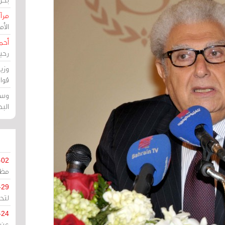
مرآة
الأ
أحم
رحي
وزي
قوا
وسط
الب
-02
مظل
-29
لتح
-24