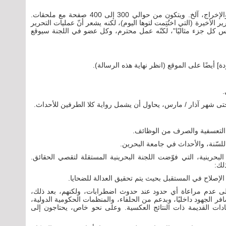
اعتُمِد التقرير بشكل أساسي، وهو الآن قيد الطباعة والإخراج، آلخ. ويتكون من حوالي 300 إلى 400 صفحة مع ملحقات.
الأخيرة (التي اختُتِمت لتوها اليوم)، لكنه يشعر أنّ عمليات التحرير
س كل جزء مثاليًا"، لكنّه عمل محترم، وكل عضو في اللجنة سيوقع
] أيضًا على الموقع (انظر نهاية هذه الرسالة).
.
ى شهر آذار / مارس، يحاول أن يشمل رواية كلا الطرفين للأحداث.
ت التعسفية والصرف من الوظائف.
سّنة، والأحداث في جامعة البحرين.
 البحرينية، التي فوّضت اللجنة البحرينية المستقلة لتقصي الحقائق.
لك:
ة إلى عدم مراعاة أي حدود عند حدوث اضطرابات، ولكنهم، بعد ذلك،
فر الجهود داخليًا، وبدعم من الحلفاء، والمنظمات الحكومية الدولية،
ادات القديمة ذات النتائج العكسية. وعلى نحو خاص، يحتاجون إلى