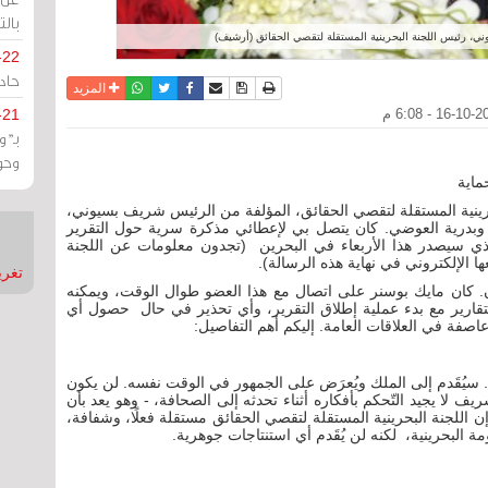
بالت
ني، رئيس اللجنة البحرينية المستقلة لتقصي الحقائق (أرشيف)
-22
حادة
نسخة للطباعة
حفظ الموضوع
فيسبوك
تويتر
أرسل الى صديق
واتساب
المزيد
-21
بـ"
وحو
ماية
رينية المستقلة لتقصي الحقائق، المؤلفة من الرئيس شريف بسيوني،
بدرية العوضي. كان يتصل بي لإعطائي مذكرة سرية حول التقرير
والذي سيصدر هذا الأربعاء في البحرين (تجدون معلومات عن اللجنة
ا الإلكتروني في نهاية هذه الرسالة).
تغريدات
ن. كان مايك بوسنر على اتصال مع هذا العضو طوال الوقت، ويمكنه
قارير مع بدء عملية إطلاق التقرير، وأي تحذير في حال حصول أي
اصفة في العلاقات العامة. إليكم أهم التفاصيل:
ء. سيُقَدم إلى الملك ويُعرَض على الجمهور في الوقت نفسه. لن يكون
لا يجيد التّحكم بأفكاره أثناء تحدثه إلى الصحافة، - وهو يعد بأن
اللجنة البحرينية المستقلة لتقصي الحقائق مستقلة فعلًا، وشفافة،
البحرينية، لكنه لن يُقَدم أي استنتاجات جوهرية.