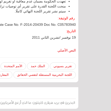
تعهدت الحكومة بضمان عدم معاقبة أو تغريم أ
منحت اللجنة القدرة على تقرير أي توصيات تراه
سيتم نشر تقرير اللجنة النهائي كاملًا.
رقم الوثيقة:
ate Case No. F-2014-20439 Doc No. C05783940
التاريخ:
19 نوفمبر /تشرين الثاني 2011
النص الأصلي
تقرير بسيوني
الملك حمد
الأمم المتحدة
اللجنة البحرينية المستقلة لتقصي الحقائق
المعار
البحرين في بريد هيلاري كلينتون: ما الذي أزعج الأمريكيين