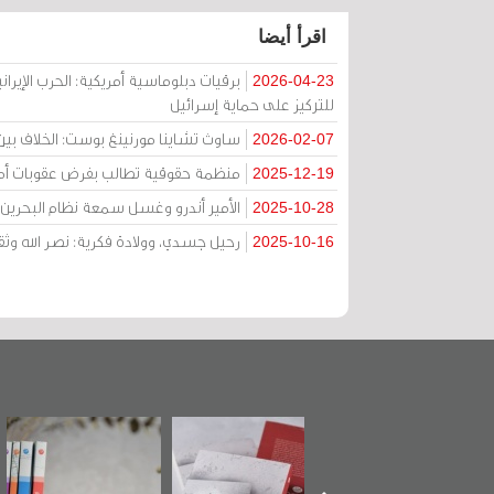
اقرأ أيضا
برقيات دبلوماسية أمريكية: الحرب الإيران
2026-04-23
للتركيز على حماية إسرائيل
ساوث تشاينا مورنينغ بوست: الخلاف بين
2026-02-07
منظمة حقوقية تطالب بفرض عقوبات أمر
2025-12-19
الأمير أندرو وغسل سمعة نظام البحرين
2025-10-28
رحيل جسدي، وولادة فكرية: نصر الله وثق
2025-10-16
ماة الباب الأخير":
تصنيف موضوعي
"مرآة البحرين"
«
لإصدار الأول عن
للوثائق البريطانية
تصدر حصاد
اعتصام الدراز
يقدمه «مركز أوال»
الساحات 2019
ع