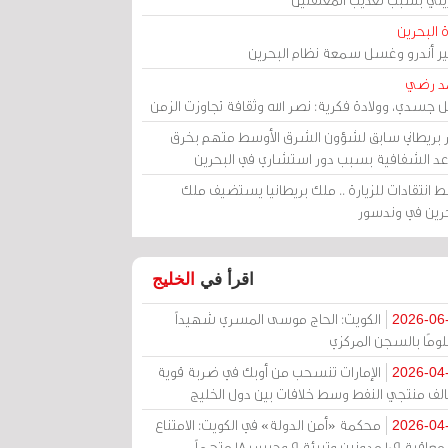
 البحرين
مير أندرو وغسل سمعة نظام البحرين
د رضي
ل جسدي، وولادة فكرية: نصر الله وثقافة تجاوزت الزمن
ر بريطاني سابق لشؤون الشرق الأوسط متهم بخرق
عد الشفافية بسبب دور استشاري في البحرين
 انتقادات للزيارة .. ملك بريطانيا يستضيف ملك
حرين في وندسور
اقرأ في
الخليج
الكويت: الحاج موسى المسري شهيداً
2026-06
ومًا بالسجن المركزي
الإمارات تنسحب من أوبك في ضربة قوية
2026-04
الف منتجي النفط وسط خلافات بين دول الخليج
محكمة «أمن الدولة» في الكويت: الامتناع
2026-04
عن معاقبة 109 مدونين وتبرئة 9 وحبس 18 متهماً