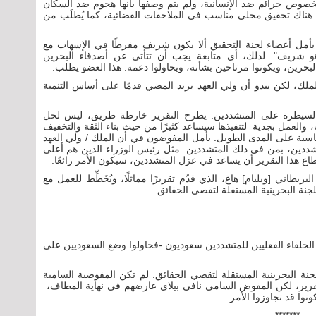
خصوص جرائم ضد الإنسانية، ولم يتم وصفها بأنها هجوم ضد السكان
ن هناك تحقيق محلي مناسب في الملاحقات القضائية، كما يُطلَب من
ر. يأمل أعضاء لجنة التحقيق ألا يكون شريف مفرطًا في الإسهاب مع
 شريف". لذلك، أي متابعة يجب أن تتأتى عن أصدقاء البحرين
البحرين، ويكونوا مرتاحين بشأنه، ويحاولوا دعمه. هذا العضو يطلب:
الملك، لكن يبدو أن ولي العهد يريد المضي قدمًا على أساس التنمية
د السيطرة على المتشددين. يطرح التقرير خارطة طريق، ليس لحل
والعمل بجدية لتنفيذها سيساعد كثيرًا من حيث بناء الثقة والتخفيف
لسياسية على المدى الطويل. يأمل المفوضون في أن الملك / ولي العهد
تشددين، بمن في ذلك المتشددين مثل رئيس الوزراء الذين هم أعلى
اع هذا التقرير أن يساعد في عزل المتشددين، سيكون الأمر رائعًا.
بريطاني [ويليام] هاغ، الذي قدّم تقريرًا مماثلًا، ويُخَطِّط للعمل مع
للجنة البحرينية المستقلة لتقصي الحقائق.
لحلفاء الفعليين للمتشددين سعوديون -فحاولوا وضع السعوديين على
جنة البحرينية المستقلة لتقصي الحقائق. لم تكن المفوضية السامية
لتقرير، لكن المفوض السامي نافي بيلاي عارضهم في نهاية المطاف،
نوا قد تجاوزوا الأمر.
*******