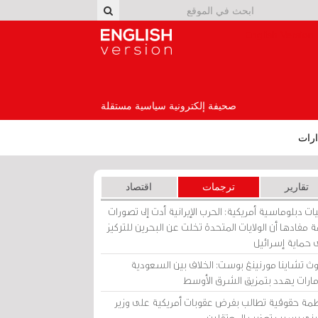
English Version
صحيفة إلكترونية سياسية مستقلة
رات
تقارير
ترجمات
اقتصاد
ات دبلوماسية أمريكية: الحرب الإيرانية أدت إلى تصورات
 مفادها أن الولايات المتحدة تخلت عن البحرين للتركيز
 حماية إسرائيل
ث تشاينا مورنينغ بوست: الخلاف بين السعودية
إمارات يهدد بتمزيق الشرق الأوسط
مة حقوقية تطالب بفرض عقوبات أمريكية على وزير
يني بسبب تعذيب المعتقلين