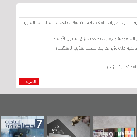
ية أدت إلى تصورات عامة مفادها أن الولايات المتحدة تخلت عن البحرين
 السعودية والإمارات يهدد بتمزيق الشرق الأوسط
يكية على وزير بحريني بسبب تعذيب المعتقلين
افة تجاوزت الزمن
المزيد...
وطن عكر» رواية
حصاد 2017
عاشوراء البحرين...
جديدة لمعتقل
ويكيليكس السفارة
سكري تصدر عن
الأمريكية