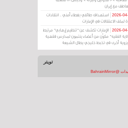
عاطف مع إيران
استهداف طائفي بغطاء أمني .. انتقادات
2026-04
 لملف الاعتقالات في الإمارات
الإمارات تكشف عن "تنظيم إرهابي" مرتبط
2026-04
ولاية الفقيه" مكوّن من أعضاء ينتمون لمدارس فقهية
زوية أخرى في تخبط خليجي يطال الشيعة
تويتر
 @BahrainMirror