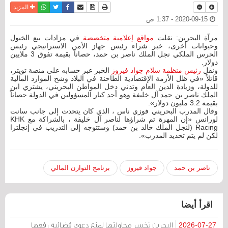
نسخة للطباعة
حفظ الموضوع
فيسبوك
تويتر
أرسل الى صديق
واتساب
المزيد
2020-09-15 - 1:37 ص
مرآة البحرين: نقلت
مواقع إعلامية متخصصة
في مزادات بيع الخيول
وحيوانات أخرى، خبر شراء رئيس جهاز الأمن الاستراتيجي رئيس
الحرس الملكي نجل الملك ناصر بن حمد، حصاناً بقيمة تفوق 3 ملايين
دولار.
ونقل
رئيس منظمة سلام جواد فيروز
الخبر عبر حسابه على منصة تويتر،
قائلاً «في ظل الأزمة الإقتصادية الطاحنة في البلاد وشح الموارد المالية
للدولة، وزيادة الدين العام وتدني دخل المواطن البحريني، يشتري ابن
الملك ناصر بن حمد آل خليفة وهو أحد كبار المسؤولين في الدولة حصاناً
بقيمة 3.2 مليون دولار».
وقال المدرب البحريني فوزي ناس ، الذي كان يتحدث إلى جانب سانت
لورانس «إن المهرة تم شراؤها لناصر آل خليفة ، بالشراكة مع KHK
Racing (لنجل الملك خالد بن حمد) وستتوجه إلى التدريب في إنجلترا
لكن لم يتم تحديد المدرب».
ناصر بن حمد
جواد فيروز
برنامج التوازن المالي
اقرأ أيضا
البحرين تخسر محاولتها لمنع دعوى قضائية رفعها
2026-07-27