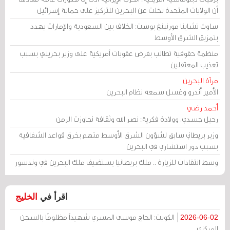
أن الولايات المتحدة تخلت عن البحرين للتركيز على حماية إسرائيل
ساوث تشاينا مورنينغ بوست: الخلاف بين السعودية والإمارات يهدد
بتمزيق الشرق الأوسط
منظمة حقوقية تطالب بفرض عقوبات أمريكية على وزير بحريني بسبب
تعذيب المعتقلين
مرآة البحرين
الأمير أندرو وغسل سمعة نظام البحرين
أحمد رضي
رحيل جسدي، وولادة فكرية: نصر الله وثقافة تجاوزت الزمن
وزير بريطاني سابق لشؤون الشرق الأوسط متهم بخرق قواعد الشفافية
بسبب دور استشاري في البحرين
وسط انتقادات للزيارة .. ملك بريطانيا يستضيف ملك البحرين في وندسور
اقرأ في
الخليج
الكويت: الحاج موسى المسري شهيداً مظلومًا بالسجن
2026-06-02
المركزي