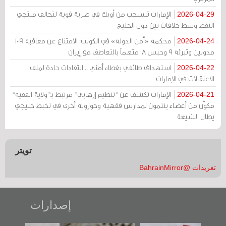
الإمارات تنسحب من أوبك في ضربة قوية لتحالف منتجي
2026-04-29
النفط وسط خلافات بين دول الخليج
محكمة «أمن الدولة» في الكويت: الامتناع عن معاقبة 109
2026-04-24
مدونين وتبرئة 9 وحبس 18 متهماً بالتعاطف مع إيران
استهداف طائفي بغطاء أمني .. انتقادات حادة لملف
2026-04-22
الاعتقالات في الإمارات
الإمارات تكشف عن "تنظيم إرهابي" مرتبط بـ"ولاية الفقيه"
2026-04-21
مكوّن من أعضاء ينتمون لمدارس فقهية وحوزوية أخرى في تخبط خليجي
يطال الشيعة
تويتر
تغريدات @BahrainMirror
إصدارات