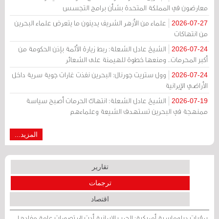
معارضون في المملكة المتحدة بشأن برامج التجسس
علماء من الأزهر الشريف يدينون ما يتعرض علماء البحرين
2026-07-27
من انتهاكات
الشيخ عادل الشعلة: ربط زيارة الأئمة بإذن الحكومة من
2026-07-24
أكبر المحرمات.. ومنعها خطوة للهيمنة على الشعائر
وول ستريت جورنال: البحرين نفذت غارات جوية سرية داخل
2026-07-24
الأراضي الإيرانية
الشيخ عادل الشعلة: انتهاك الحرمات أصبح سياسة
2026-07-19
ممنهجة في البحرين تستهدف الشيعة وعلماءهم
المزيد...
تقارير
ترجمات
اقتصاد
برقيات دبلوماسية أمريكية: الحرب الإيرانية أدت إلى تصورات عامة مفادها