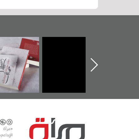
تدشين كتاب "من
"حماة الباب الأخير":
تصنيف
أهل الجنة" عن
الإصدار الأول عن
للوثائق
الشهيد سيد كاظم
اعتصام الدراز
يقدمه «
السهلاوي في ذكراه
وأحداث ساحة
الفداء لمركز أوال
ك
للدراسات والتوثيق
«مرآة 