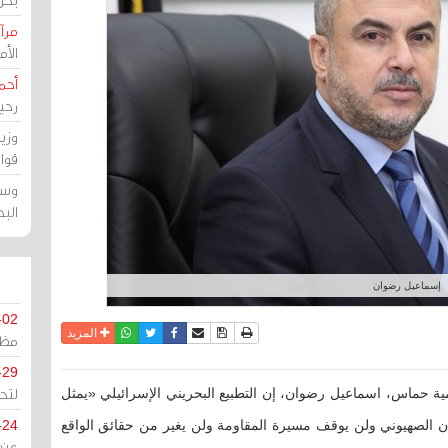
مرآة
الأ
أحم
رحي
وزي
قوا
وسط
الب
إسماعيل رضوان
-02
نسخة للطباعة
حفظ الموضوع
فيسبوك
تويتر
أرسل الى صديق
واتساب
المزيد
مظل
-29
لتح
مية حماس، اسماعيل رضوان، إن التطبيع البحريني الإسرائيلي «يمثل
ن الصهيوني ولن يوقف مسيرة المقاومة ولن يغير من حقائق الواقع
-24