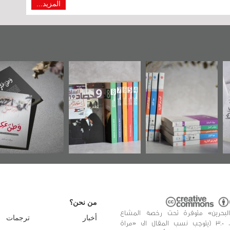
المزيد...
 موضوعي
"مرآة البحرين"
«وطن عكر» رواية
حصاد 
 البريطانية
تصدر حصاد
جديدة لمعتقل
مركز أوال»
الساحات 2019
عسكري تصدر عن
في سلسلة من 5
«مرآة البحرين»
تب
من نحن؟
البحرين» متوفرة تحت رخصة المشاع
أخبار
ترجمات
الإبداعي، 3.0 (يتوجب نسب المقال الى «مراة