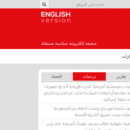
English Version
صحيفة إلكترونية سياسية مستقلة
رات
تقارير
ترجمات
اقتصاد
ات دبلوماسية أمريكية: الحرب الإيرانية أدت إلى تصورات
 مفادها أن الولايات المتحدة تخلت عن البحرين للتركيز
 حماية إسرائيل
ث تشاينا مورنينغ بوست: الخلاف بين السعودية
إمارات يهدد بتمزيق الشرق الأوسط
مة حقوقية تطالب بفرض عقوبات أمريكية على وزير
يني بسبب تعذيب المعتقلين