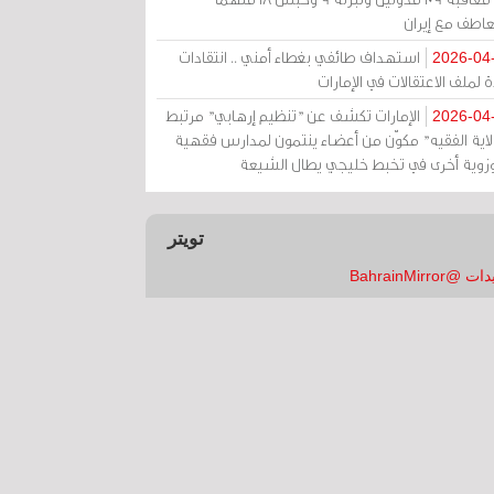
عاطف مع إيران
استهداف طائفي بغطاء أمني .. انتقادات
2026-04
 لملف الاعتقالات في الإمارات
الإمارات تكشف عن "تنظيم إرهابي" مرتبط
2026-04
ولاية الفقيه" مكوّن من أعضاء ينتمون لمدارس فقهية
زوية أخرى في تخبط خليجي يطال الشيعة
تويتر
 @BahrainMirror