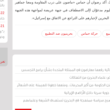
وفي تصريحات صحفية أمس السبت 12 سبتمبر 2020، أكد رضوان أن حماس «ماضون على درب المقاومة ومعنا جماهير
بالت
اليوم مدعوّان اإلى الاصطفاف في جبهة عريضة لمواجهة هذه الجبهة
-22
حادة
بحرين لإجبارهم على التراجع عن الاتفاق مع إسرائيل».
-21
بـ"
يع
حركة حماس
بحرينيون ضد التطبيع
وحو
تغريدات
ائية رفعها معارضون في المملكة المتحدة بشأن برامج التجسس
ض علماء البحرين من انتهاكات
إذن الحكومة من أكبر المحرمات.. ومنعها خطوة للهيمنة على الشعائر
وية سرية داخل الأراضي الإيرانية
 أصبح سياسة ممنهجة في البحرين تستهدف الشيعة وعلماءهم