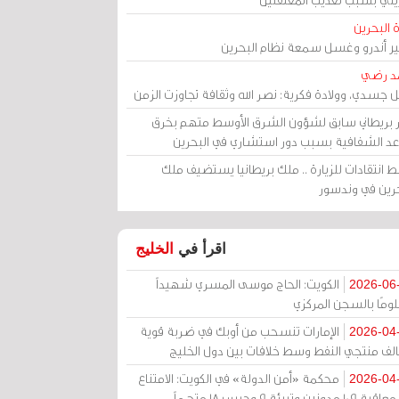
 البحرين
مير أندرو وغسل سمعة نظام البحرين
د رضي
ل جسدي، وولادة فكرية: نصر الله وثقافة تجاوزت الزمن
ر بريطاني سابق لشؤون الشرق الأوسط متهم بخرق
عد الشفافية بسبب دور استشاري في البحرين
 انتقادات للزيارة .. ملك بريطانيا يستضيف ملك
حرين في وندسور
اقرأ في
الخليج
الكويت: الحاج موسى المسري شهيداً
2026-06
ومًا بالسجن المركزي
الإمارات تنسحب من أوبك في ضربة قوية
2026-04
الف منتجي النفط وسط خلافات بين دول الخليج
محكمة «أمن الدولة» في الكويت: الامتناع
2026-04
عن معاقبة 109 مدونين وتبرئة 9 وحبس 18 متهماً