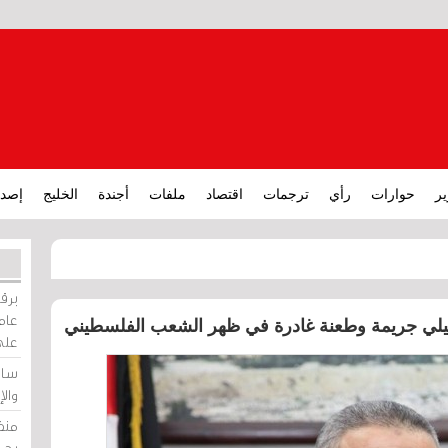
ير
حوارات
رأي
ترجمات
اقتصاد
ملفات
أجندة
الخليج
إصدا
برقي
عامة
ائيلي جريمة وطعنة غادرة في ظهر الشعب الفلسطيني
على
ساو
وال
منظ
بحر