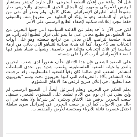
قبل 24 ساعة من إعلان التطبيع البحريني، قال جاريد كوشنر مستشار
الرئيس الأمريكي وصهره إن المجال الجوي السعودي والبحريني صار
مفتوحاً أمام الطيران الإسرائيلي بشكل كامل، ولم يصدر أي نفي من
الرياض أو المنامة، وهو ما يؤكد أن التطبيع أمر مفروغ منه، والمتبقي
فقط مجرد إعلانات شكلية لإضفاء الطابع الرسمي على الأمر.
لكن حتى الآن لا أحد يعلم عن الفائدة السياسية التي جنتها البحرين من
هذا التطبيع، هو تطبيع مجاني على ما يبدو على غرار التطبيع الإماراتي، هو
هدية خليجية لترامب الذي يعاني من تراجع شعبيته وهو على أبواب
انتخابات بعد 45 يوماً، كما أنه هدية مجانية لنتنياهو الذي يعاني من أزمة
سياسية إثر ثلاث انتخابات متتالية غير حاسمة، وشبهات فساد ينظر فيها
القضاء الإسرائيلي أثرت كثيراً على شعبيته.
على الصعيد الشعبي فإن هذا الاتفاق خلّف شعوراً لدى شعب البحرين
بالغدر والخيانة للقضية الفلسطينية، وغضب شديد من تحدي السلطات
لمشاعر الشعب الذي طالما كان وفياً للقضية الفلسطينية، وقد ترجمت
هذه المشاعر بآلاف التغريدات التي كتبها بحرينيون تحت وسم "بحرينيون
ضد التطبيع"، في إعلان صريح لرفض هذا الاتفاق المشؤوم.
يعلم الحكم في البحرين وتعلم إسرائيل أيضاً، أن التطبيع الرسمي لم
ولن يعني في أي يوم من الأيام تطبيعاً على المستوى الشعبي، سيبقى
شعب البحرين يرفض هذا الاتفاق ويعتبره غير شرعيا ولا يعنيه في أي
حال من الأحوال، كما لن ير شعب البحرين في إسرائيل سوى سلطة
احتلال عنصرية قاتلة للأبرياء ومغتصبة للأرض والمقدسات.