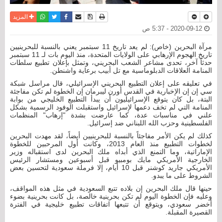
نسخة للطباعة
حفظ الموضوع
فيسبوك
تويتر
أرسل الى صديق
واتساب
المزيد
2020-09-12 - 5:37 ص
مرآة البحرين (خاص): لم يعد تاريخ 11 سبتمبر يعني بالنسبة للبحرينيين
تاريخ الهجوم الإرهابي على الولايات المتحدة، منذ اليوم بات لـ 11 سبتمبر
حدثاً آخر، تحدى مشاعر الشعب البحريني، وتمثل بإعلان تطبيع سلطات
المنامة العلاقات الدبلوماسية مع تل أبيب برعاية واشنطن.
في تعليقه على إعلان التطبيع البحريني الإسرائيلي، قال مراسل شبكة
سي إن إن الإخبارية في القدس أورن ليبرمان إن الخطوة لم تكن مفاجئة
البتة، بل كان يتوقع الإسرائيليون أن يبدأ التطبيع الخليجي من بوابة
المنامة التي لم تخف دعمها لإسرائيل واستقبلت الوفود الرسمية بشكل
علني في مناسبات عدة، كما عارضت بشدة "إرهاب" المنظمات
الفلسطينية وحزب الله اللبناني ضد إسرائيل.
كذلك لم يكن الأمر مفاجئاً بالنسبة للبحرينيين أيضاً، لقد مهدت البحرين
لخطوات التطبيع منذ العام 2013، وكانت أول المرحبين للخطوة
الإماراتية، وما التمنع الذي أبداه ملك البحرين لدى استقباله وزير
الخارجية الأمريكي مايك بومبيو قبل أسبوعين ومستشار الرئيس
الأمريكي جاريد كوشنر قبل 10 أيام، إلا فرملة سعودية لتحسين بعض
الشروط على ما يبدو.
حينها قال ملك البحرين إن بلاده تتبع السعودية في مثل هذه المواقف،
وعليه فإن الخطوة اليوم لم تكن بحرينية خالصة، بل كانت بحرينية بضوء
أخضر سعودي، ويتوقع أن تتبعها اتفاقات تطبيع خليجية في الفترة
القصيرة المقبلة.