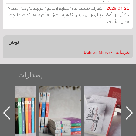
الإمارات تكشف عن "تنظيم إرهابي" مرتبط بـ"ولاية الفقيه"
2026-04-21
مكوّن من أعضاء ينتمون لمدارس فقهية وحوزوية أخرى في تخبط خليجي
يطال الشيعة
تويتر
تغريدات @BahrainMirror
إصدارات
"حماة الباب الأخير":
تصنيف موضوعي
"مرآة البحرين"
الإصدار الأول عن
للوثائق البريطانية
تصدر حصاد
اعتصام الدراز
يقدمه «مركز أوال»
الساحات 2019
ه
وأحداث ساحة
في سلسلة من 5
الفداء لمركز أوال
كتب
للدراسات والتوثيق