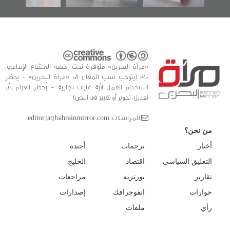
«مرآة البحرين» متوفرة تحت رخصة المشاع الإبداعي،
3.0 (يتوجب نسب المقال الى «مراة البحرين» - يحظر
استخدام العمل لأية غايات تجارية - يُحظر القيام بأي
تعديل، تحوير أو تغيير في النص)
للمراسلات: editor [at] bahrainmirror.com
من نحن؟
أخبار
ترجمات
أجندة
التعليق السياسي
اقتصاد
الخليج
تقارير
بورتريه
مراجعات
حوارات
انفوجرافك
إصدارات
رأي
ملفات