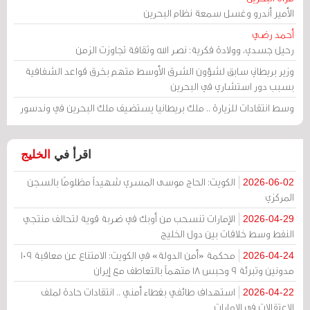
الأمير أندرو وغسل سمعة نظام البحرين
أحمد رضي
رحيل جسدي، وولادة فكرية: نصر الله وثقافة تجاوزت الزمن
وزير بريطاني سابق لشؤون الشرق الأوسط متهم بخرق قواعد الشفافية
بسبب دور استشاري في البحرين
وسط انتقادات للزيارة .. ملك بريطانيا يستضيف ملك البحرين في وندسور
اقرأ في
الخليج
الكويت: الحاج موسى المسري شهيداً مظلومًا بالسجن
2026-06-02
المركزي
الإمارات تنسحب من أوبك في ضربة قوية لتحالف منتجي
2026-04-29
النفط وسط خلافات بين دول الخليج
محكمة «أمن الدولة» في الكويت: الامتناع عن معاقبة 109
2026-04-24
مدونين وتبرئة 9 وحبس 18 متهماً بالتعاطف مع إيران
استهداف طائفي بغطاء أمني .. انتقادات حادة لملف
2026-04-22
الاعتقالات في الإمارات