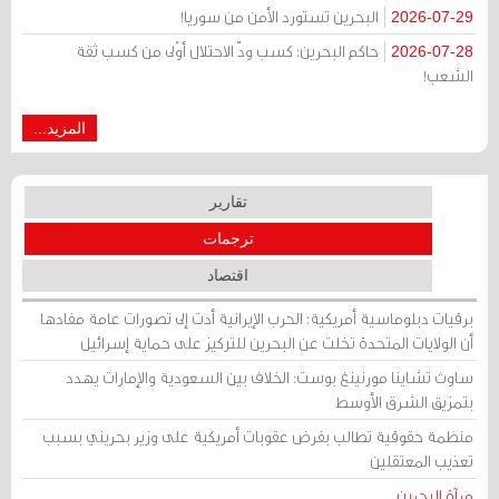
البحرين تستورد الأمن من سوريا!
2026-07-29
حاكم البحرين: كسب ودّ الاحتلال أوْلى من كسب ثقة
2026-07-28
الشعب!
المزيد...
تقارير
ترجمات
اقتصاد
برقيات دبلوماسية أمريكية: الحرب الإيرانية أدت إلى تصورات عامة مفادها
أن الولايات المتحدة تخلت عن البحرين للتركيز على حماية إسرائيل
ساوث تشاينا مورنينغ بوست: الخلاف بين السعودية والإمارات يهدد
بتمزيق الشرق الأوسط
منظمة حقوقية تطالب بفرض عقوبات أمريكية على وزير بحريني بسبب
تعذيب المعتقلين
مرآة البحرين