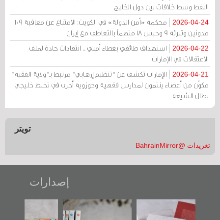
النفط وسط خلافات بين دول الخليج
محكمة «أمن الدولة» في الكويت: الامتناع عن معاقبة 109
2026-04-24
مدونين وتبرئة 9 وحبس 18 متهماً بالتعاطف مع إيران
استهداف طائفي بغطاء أمني .. انتقادات حادة لملف
2026-04-22
الاعتقالات في الإمارات
الإمارات تكشف عن "تنظيم إرهابي" مرتبط بـ"ولاية الفقيه"
2026-04-21
مكوّن من أعضاء ينتمون لمدارس فقهية وحوزوية أخرى في تخبط خليجي
يطال الشيعة
تويتر
تغريدات @BahrainMirror
إصدارات
"حماة الباب الأخير":
تصنيف موضوعي
"مرآة البحرين"