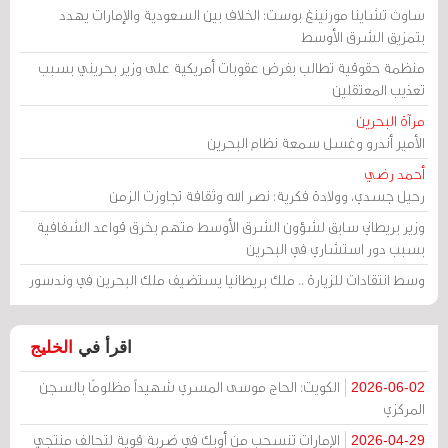
ساوث تشاينا مورنينغ بوست: الخلاف بين السعودية والإمارات يهدد
بتمزيق الشرق الأوسط
منظمة حقوقية تطالب بفرض عقوبات أمريكية على وزير بحريني بسبب
تعذيب المعتقلين
مرآة البحرين
الأمير أندرو وغسل سمعة نظام البحرين
أحمد رضي
رحيل جسدي، وولادة فكرية: نصر الله وثقافة تجاوزت الزمن
وزير بريطاني سابق لشؤون الشرق الأوسط متهم بخرق قواعد الشفافية
بسبب دور استشاري في البحرين
وسط انتقادات للزيارة .. ملك بريطانيا يستضيف ملك البحرين في وندسور
اقرأ في
الخليج
الكويت: الحاج موسى المسري شهيداً مظلومًا بالسجن
2026-06-02
المركزي
الإمارات تنسحب من أوبك في ضربة قوية لتحالف منتجي
2026-04-29