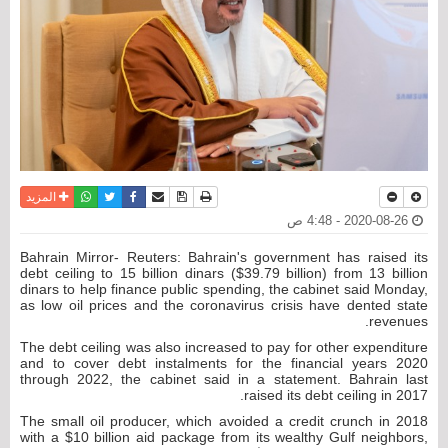
نسخة للطباعة
حفظ الموضوع
فيسبوك
تويتر
أرسل الى صديق
واتساب
المزيد
2020-08-26 - 4:48 ص
Bahrain Mirror- Reuters: Bahrain's government has raised its
debt ceiling to 15 billion dinars ($39.79 billion) from 13 billion
dinars to help finance public spending, the cabinet said Monday,
as low oil prices and the coronavirus crisis have dented state
revenues.
The debt ceiling was also increased to pay for other expenditure
and to cover debt instalments for the financial years 2020
through 2022, the cabinet said in a statement. Bahrain last
raised its debt ceiling in 2017.
The small oil producer, which avoided a credit crunch in 2018
with a $10 billion aid package from its wealthy Gulf neighbors,