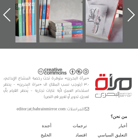
الإصدار الأول عن
للوثائق البريطانية
تصدر حصاد
اعتصام الدراز
يقدمه «مركز أوال»
الساحات 2019
ه
وأحداث ساحة
في سلسلة من 5
الفداء لمركز أوال
كتب
للدراسات والتوثيق
«مرآة البحرين» متوفرة تحت رخصة المشاع الإبداعي،
3.0 (يتوجب نسب المقال الى «مراة البحرين» - يحظر
استخدام العمل لأية غايات تجارية - يُحظر القيام بأي
تعديل، تحوير أو تغيير في النص)
للمراسلات: editor [at] bahrainmirror.com
من نحن؟
أخبار
ترجمات
أجندة
التعليق السياسي
اقتصاد
الخليج