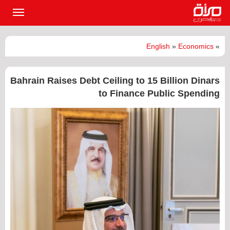
القائمة
الرئيسي
English
»
Economics
»
Bahrain Raises Debt Ceiling to 15 Billion Dinars
to Finance Public Spending