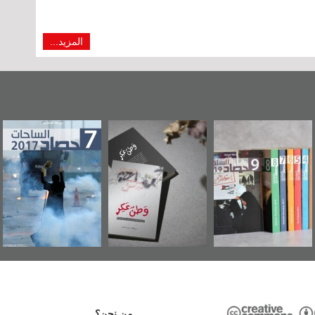
المزيد...
"مرآة البحرين"
«وطن عكر» رواية
حصاد 2017
تصدر حصاد
جديدة لمعتقل
الساحات 2019
عسكري تصدر عن
«مرآة البحرين»
من نحن؟