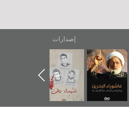
إصدارات
عاشوراء البحرين...
شهداء وطن
«جَوْ»: رواية
ويكيليكس السفارة
المعتقل جهاد
الأمريكية