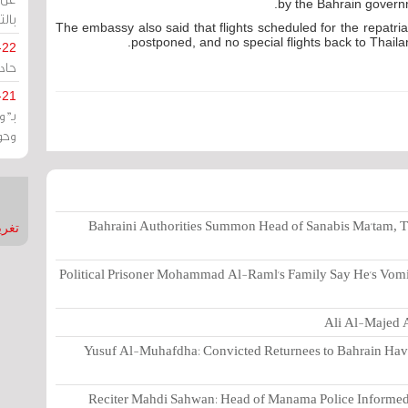
.
by the Bahrain gover
بالت
The embassy also said that flights scheduled for the repatria
postponed, and no special flights back to Thailand
-22
حادة
-21
بـ"
وحو
Bahraini Authorities Summon Head of Sanabis Ma'tam, T
تغريدات
Political Prisoner Mohammad Al-Raml's Family Say He's Vomi
Ali Al-Majed A
Yusuf Al-Muhafdha: Convicted Returnees to Bahrain Have 
Reciter Mahdi Sahwan: Head of Manama Police Informed 