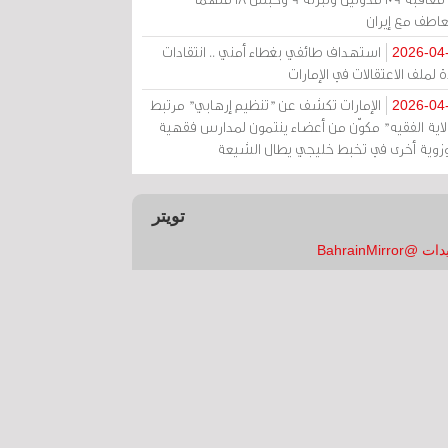
عاطف مع إيران
استهداف طائفي بغطاء أمني .. انتقادات
2026-04
 لملف الاعتقالات في الإمارات
الإمارات تكشف عن "تنظيم إرهابي" مرتبط
2026-04
ولاية الفقيه" مكوّن من أعضاء ينتمون لمدارس فقهية
زوية أخرى في تخبط خليجي يطال الشيعة
تويتر
 @BahrainMirror