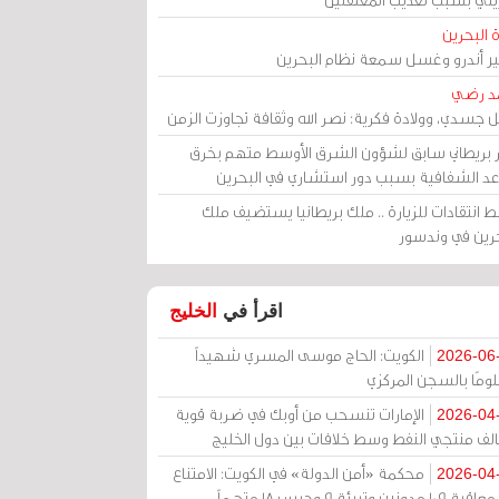
 البحرين
مير أندرو وغسل سمعة نظام البحرين
د رضي
ل جسدي، وولادة فكرية: نصر الله وثقافة تجاوزت الزمن
ر بريطاني سابق لشؤون الشرق الأوسط متهم بخرق
عد الشفافية بسبب دور استشاري في البحرين
 انتقادات للزيارة .. ملك بريطانيا يستضيف ملك
حرين في وندسور
اقرأ في
الخليج
الكويت: الحاج موسى المسري شهيداً
2026-06
ومًا بالسجن المركزي
الإمارات تنسحب من أوبك في ضربة قوية
2026-04
الف منتجي النفط وسط خلافات بين دول الخليج
محكمة «أمن الدولة» في الكويت: الامتناع
2026-04
عن معاقبة 109 مدونين وتبرئة 9 وحبس 18 متهماً