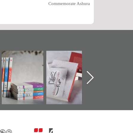
Commemorate Ashura
تدشين كتاب "من
"حماة الباب الأخير":
تصنيف موضوعي
أهل الجنة" عن
الإصدار الأول عن
للوثائق البريطانية
الشهيد سيد كاظم
اعتصام الدراز
يقدمه «مركز أوال»
السهلاوي في ذكراه
وأحداث ساحة
في سلسلة من 5
الفداء لمركز أوال
كتب
للدراسات والتوثيق