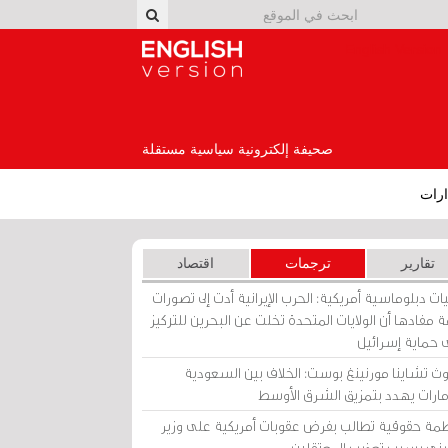
English Version
صحيفة إلكترونية سياسية مستقلة
رات
تقارير
ترجمات
اقتصاد
ات دبلوماسية أمريكية: الحرب الإيرانية أدت إلى تصورات
 مفادها أن الولايات المتحدة تخلت عن البحرين للتركيز
 حماية إسرائيل
ث تشاينا مورنينغ بوست: الخلاف بين السعودية
إمارات يهدد بتمزيق الشرق الأوسط
مة حقوقية تطالب بفرض عقوبات أمريكية على وزير
يني بسبب تعذيب المعتقلين