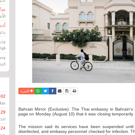
مرآة
الأ
أحم
رحي
وزي
قوا
وسط
الب
نسخة للطباعة
حفظ الموضوع
فيسبوك
تويتر
أرسل الى صديق
واتساب
المزيد
-02
مظل
Bahrain Mirror (Exclusive): The Thai embassy in Bahrain'
-29
page on Monday (August 10) that it was closing temporarily a
لتح
The mission said its services have been suspended until
-24
disinfected, and embassy personnel checked for infection. Thi