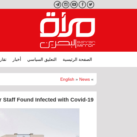
تويتر
فيسبوك
يوتيوب
انستجرام
تليجرام
الصفحة الرئيسية
التعليق السياسي
أخبار
تقار
English
»
News
»
 Staff Found Infected with Covid-19