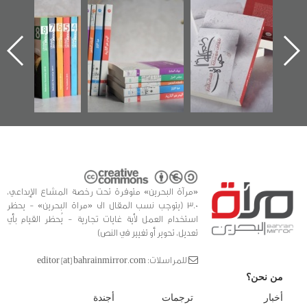
"حماة الباب الأخير":
تصنيف موضوعي
"مرآة البحرين"
الإصدار الأول عن
للوثائق البريطانية
تصدر حصاد
اعتصام الدراز
يقدمه «مركز أوال»
الساحات 2019
ه
وأحداث ساحة
في سلسلة من 5
الفداء لمركز أوال
كتب
للدراسات والتوثيق
«مرآة البحرين» متوفرة تحت رخصة المشاع الإبداعي،
3.0 (يتوجب نسب المقال الى «مراة البحرين» - يحظر
استخدام العمل لأية غايات تجارية - يُحظر القيام بأي
تعديل، تحوير أو تغيير في النص)
للمراسلات: editor [at] bahrainmirror.com
من نحن؟
أخبار
ترجمات
أجندة