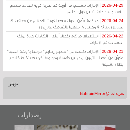
الإمارات تنسحب من أوبك في ضربة قوية لتحالف منتجي
2026-04-29
النفط وسط خلافات بين دول الخليج
محكمة «أمن الدولة» في الكويت: الامتناع عن معاقبة 109
2026-04-24
مدونين وتبرئة 9 وحبس 18 متهماً بالتعاطف مع إيران
استهداف طائفي بغطاء أمني .. انتقادات حادة لملف
2026-04-22
الاعتقالات في الإمارات
الإمارات تكشف عن "تنظيم إرهابي" مرتبط بـ"ولاية الفقيه"
2026-04-21
مكوّن من أعضاء ينتمون لمدارس فقهية وحوزوية أخرى في تخبط خليجي
يطال الشيعة
تويتر
تغريدات @BahrainMirror
إصدارات