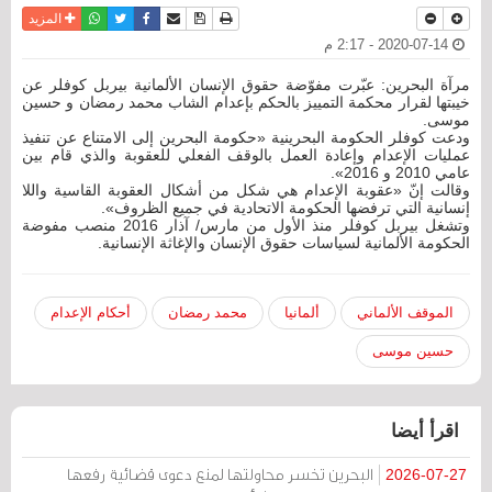
نسخة للطباعة
حفظ الموضوع
فيسبوك
تويتر
أرسل الى صديق
واتساب
المزيد
2020-07-14 - 2:17 م
مرآة البحرين: عبّرت مفوّضة حقوق الإنسان الألمانية بيربل كوفلر عن
خيبتها لقرار محكمة التمييز بالحكم بإعدام الشاب محمد رمضان و حسين
موسى.
ودعت كوفلر الحكومة البحرينية «حكومة البحرين إلى الامتناع عن تنفيذ
عمليات الإعدام وإعادة العمل بالوقف الفعلي للعقوبة والذي قام بين
عامي 2010 و 2016».
وقالت إنّ «عقوبة الإعدام هي شكل من أشكال العقوبة القاسية واللا
إنسانية التي ترفضها الحكومة الاتحادية في جميع الظروف».
وتشغل بيربل كوفلر منذ الأول من مارس/ آذار 2016 منصب مفوضة
الحكومة الألمانية لسياسات حقوق الإنسان والإغاثة الإنسانية.
الموقف الألماني
ألمانيا
محمد رمضان
أحكام الإعدام
حسين موسى
اقرأ أيضا
البحرين تخسر محاولتها لمنع دعوى قضائية رفعها
2026-07-27