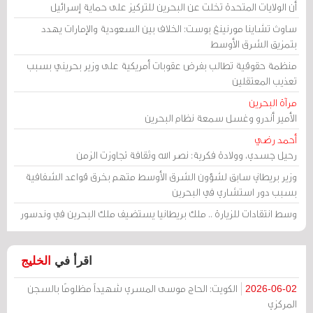
أن الولايات المتحدة تخلت عن البحرين للتركيز على حماية إسرائيل
ساوث تشاينا مورنينغ بوست: الخلاف بين السعودية والإمارات يهدد
بتمزيق الشرق الأوسط
منظمة حقوقية تطالب بفرض عقوبات أمريكية على وزير بحريني بسبب
تعذيب المعتقلين
مرآة البحرين
الأمير أندرو وغسل سمعة نظام البحرين
أحمد رضي
رحيل جسدي، وولادة فكرية: نصر الله وثقافة تجاوزت الزمن
وزير بريطاني سابق لشؤون الشرق الأوسط متهم بخرق قواعد الشفافية
بسبب دور استشاري في البحرين
وسط انتقادات للزيارة .. ملك بريطانيا يستضيف ملك البحرين في وندسور
اقرأ في
الخليج
الكويت: الحاج موسى المسري شهيداً مظلومًا بالسجن
2026-06-02
المركزي