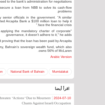
sed to the bank's administration for negotiations.
secure a loan from NBB to solve its cash-flow
problems.
 senior officials in the government. "A similar
ed Arcapita Bank a $100 million loan to help it
face the financial crisis."
n applying the mandatory charter of corporate
governance, it doesn't adhere to it," he adds.
proving that the loan has been paid by Arcapita.
 Bahrain's sovereign wealth fund, which also
owns 56% of McLaren.
Arabic Version
en
National Bank of Bahrain
Mumtalakat
اقرأ أيضا
hreaten "Actions" Due to Mourners'
2024-07-10
Chants Against Israeli Occupation