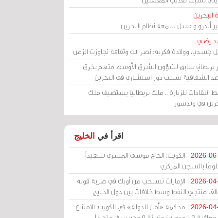
 البحرين
مير أندرو وغسل سمعة نظام البحرين
د رضي
ل جسدي، وولادة فكرية: نصر الله وثقافة تجاوزت الزمن
ر بريطاني سابق لشؤون الشرق الأوسط متهم بخرق
عد الشفافية بسبب دور استشاري في البحرين
 انتقادات للزيارة .. ملك بريطانيا يستضيف ملك
حرين في وندسور
اقرأ في
الخليج
الكويت: الحاج موسى المسري شهيداً
2026-06
ومًا بالسجن المركزي
الإمارات تنسحب من أوبك في ضربة قوية
2026-04
الف منتجي النفط وسط خلافات بين دول الخليج
محكمة «أمن الدولة» في الكويت: الامتناع
2026-04
عن معاقبة 109 مدونين وتبرئة 9 وحبس 18 متهماً