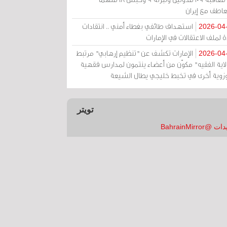
عاطف مع إيران
استهداف طائفي بغطاء أمني .. انتقادات
2026-04
 لملف الاعتقالات في الإمارات
الإمارات تكشف عن "تنظيم إرهابي" مرتبط
2026-04
ولاية الفقيه" مكوّن من أعضاء ينتمون لمدارس فقهية
زوية أخرى في تخبط خليجي يطال الشيعة
تويتر
 @BahrainMirror