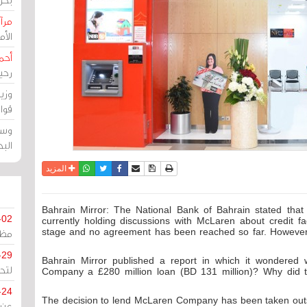
مرآة
الأ
أحم
رحي
وزي
قوا
وسط
الب
نسخة للطباعة
حفظ الموضوع
فيسبوك
تويتر
أرسل الى صديق
واتساب
المزيد
Bahrain Mirror: The National Bank of Bahrain stated that i
-02
currently holding discussions with McLaren about credit fa
stage and no agreement has been reached so far. However,
مظل
-29
Bahrain Mirror published a report in which it wondered
لتح
Company a £280 million loan (BD 131 million)? Why did 
-24
"The decision to lend McLaren Company has been taken outs