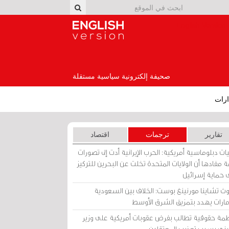
English Version
صحيفة إلكترونية سياسية مستقلة
رات
تقارير
ترجمات
اقتصاد
ات دبلوماسية أمريكية: الحرب الإيرانية أدت إلى تصورات
 مفادها أن الولايات المتحدة تخلت عن البحرين للتركيز
 حماية إسرائيل
ث تشاينا مورنينغ بوست: الخلاف بين السعودية
إمارات يهدد بتمزيق الشرق الأوسط
مة حقوقية تطالب بفرض عقوبات أمريكية على وزير
يني بسبب تعذيب المعتقلين