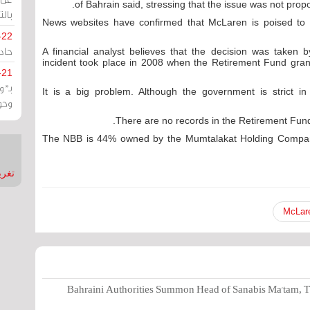
of Bahrain said, stressing that the issue was not propo
بالت
News websites have confirmed that McLaren is poised to 
-22
حادة
A financial analyst believes that the decision was taken by
incident took place in 2008 when the Retirement Fund grant
-21
بـ"
"It is a big problem. Although the government is strict i
وحو
There are no records in the Retirement Fund 
The NBB is 44% owned by the Mumtalakat Holding Company,
تغريدات
McLar
Bahraini Authorities Summon Head of Sanabis Ma'tam, T