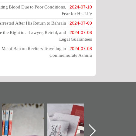
ting Blood Due to Poor Conditions,
2024-07-10
Fear for His Life
rrested After His Return to Bahrain
2024-07-09
the Right to a Lawyer, Retrial, and
2024-07-08
Legal Guarantees
Me of Ban on Reciters Traveling to
2024-07-08
Commemorate Ashura
ين كتاب "من
"حماة الباب الأخير":
تصنيف موضوعي
"م
ل الجنة" عن
الإصدار الأول عن
للوثائق البريطانية
ت
هيد سيد كاظم
اعتصام الدراز
يقدمه «مركز أوال»
الس
لاوي في ذكراه
وأحداث ساحة
في سلسلة من 5