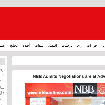
ير
حوارات
رأي
ترجمات
اقتصاد
ملفات
أجندة
الخليج
إصدا
برقي
عامة
NBB Admits Negotiations are at Ad
على
ساو
وال
منظ
بحر