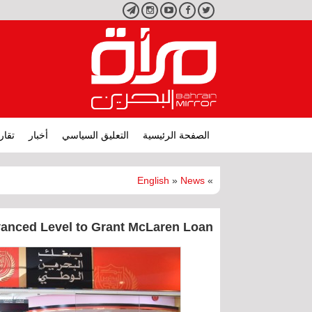
تويتر
فيسبوك
يوتيوب
انستجرام
تليجرام
الصفحة الرئيسية
التعليق السياسي
أخبار
تقار
English
»
News
»
vanced Level to Grant McLaren Loan