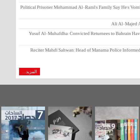
Political Prisoner Mohammad Al-Raml's Family Say He's Vomi
Ali Al-Majed A
Yusuf Al-Muhafdha: Convicted Returnees to Bahrain Have 
Reciter Mahdi Sahwan: Head of Manama Police Informed 
المزيد...
رآة البحرين"
«وطن عكر» رواية
حصاد 2017
عاشو
صدر حصاد
جديدة لمعتقل
ويك
احات 2019
عسكري تصدر عن
«مرآة البحرين»