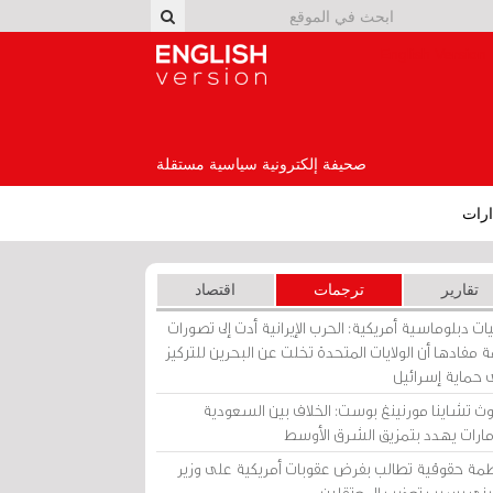
English Version
صحيفة إلكترونية سياسية مستقلة
رات
تقارير
ترجمات
اقتصاد
ات دبلوماسية أمريكية: الحرب الإيرانية أدت إلى تصورات
 مفادها أن الولايات المتحدة تخلت عن البحرين للتركيز
 حماية إسرائيل
ث تشاينا مورنينغ بوست: الخلاف بين السعودية
إمارات يهدد بتمزيق الشرق الأوسط
مة حقوقية تطالب بفرض عقوبات أمريكية على وزير
يني بسبب تعذيب المعتقلين