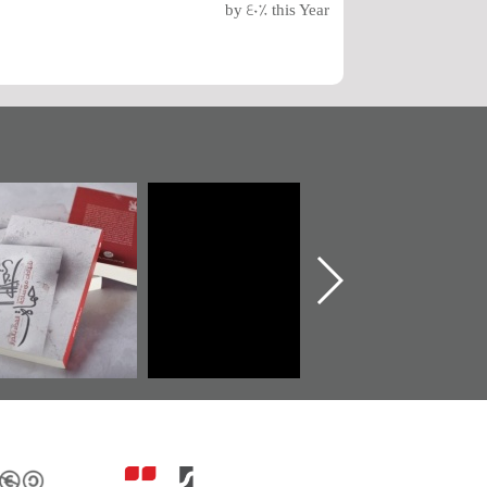
by 40% this Year
تدشين كتاب "من
"حماة الباب الأخير":
تصن
أهل الجنة" عن
الإصدار الأول عن
للوث
الشهيد سيد كاظم
اعتصام الدراز
يقدم
السهلاوي في ذكراه
وأحداث ساحة
الفداء لمركز أوال
للدراسات والتوثيق