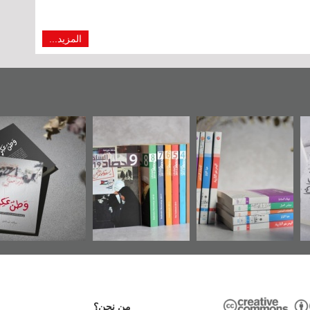
المزيد...
يف موضوعي
"مرآة البحرين"
«وطن عكر» رواية
ح
ائق البريطانية
تصدر حصاد
جديدة لمعتقل
ه «مركز أوال»
الساحات 2019
عسكري تصدر عن
في سلسلة من 5
«مرآة البحرين»
كتب
من نحن؟