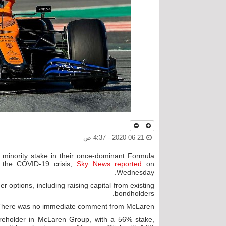
2020-06-21 - 4:37 ص
 minority stake in their once-dominant Formula
 the COVID-19 crisis,
Sky News reported
on
Wednesday.
r options, including raising capital from existing
bondholders.
There was no immediate comment from McLaren.
areholder in McLaren Group, with a 56% stake,