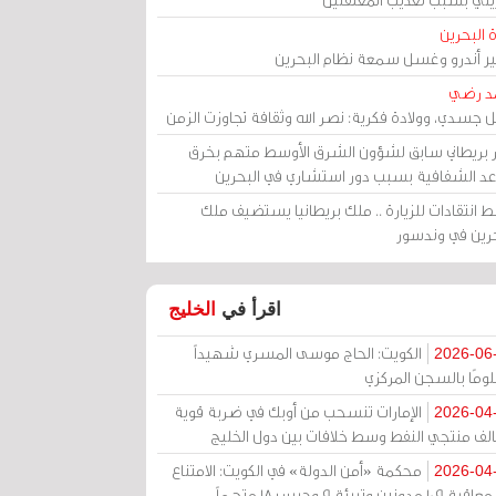
 البحرين
مير أندرو وغسل سمعة نظام البحرين
د رضي
ل جسدي، وولادة فكرية: نصر الله وثقافة تجاوزت الزمن
ر بريطاني سابق لشؤون الشرق الأوسط متهم بخرق
عد الشفافية بسبب دور استشاري في البحرين
 انتقادات للزيارة .. ملك بريطانيا يستضيف ملك
حرين في وندسور
اقرأ في
الخليج
الكويت: الحاج موسى المسري شهيداً
2026-06
ومًا بالسجن المركزي
الإمارات تنسحب من أوبك في ضربة قوية
2026-04
الف منتجي النفط وسط خلافات بين دول الخليج
محكمة «أمن الدولة» في الكويت: الامتناع
2026-04
عن معاقبة 109 مدونين وتبرئة 9 وحبس 18 متهماً