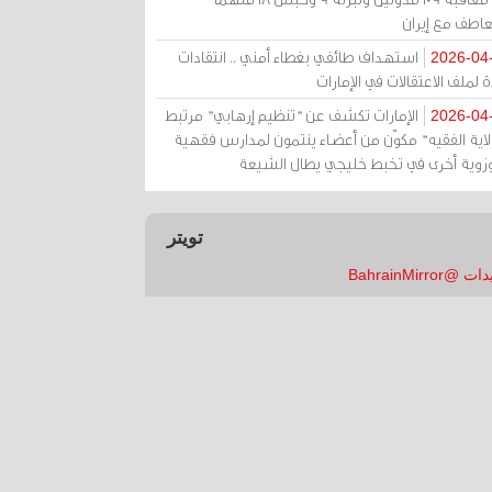
عاطف مع إيران
استهداف طائفي بغطاء أمني .. انتقادات
2026-04
 لملف الاعتقالات في الإمارات
الإمارات تكشف عن "تنظيم إرهابي" مرتبط
2026-04
ولاية الفقيه" مكوّن من أعضاء ينتمون لمدارس فقهية
زوية أخرى في تخبط خليجي يطال الشيعة
تويتر
 @BahrainMirror