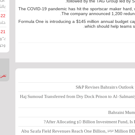
followed by the TAG Group led by 
بالت
The COVID-19 pandemic has hit the sportscar maker hard, wi
The company announced 1,200 redunda
-22
Formula One is introducing a $145 million annual budget cap 
حادة
which should help teams s
-21
بـ"
وحو
تغريدات
S&P Revises Bahrain's Outlook t
Haj Sumoud Transferred from Dry Dock Prison to Al-Salmani
Bahraini Mumt
After Allocating $5 Billion Investment Fund, Is
Abu Sa'afa Field Revenues Reach One Billion, 33 Million BD