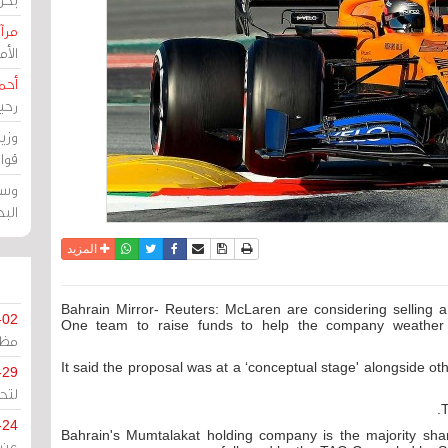
مرآة
الأ
أحم
رحي
وزي
قوا
وسط
الب
نسخة للطباعة
حفظ الموضوع
فيسبوك
تويتر
أرسل الى صديق
واتساب
المزيد
Bahrain Mirror- Reuters: McLaren are considering selling a
-02
One team to raise funds to help the company weather
مظل
It said the proposal was at a ‘conceptual stage' alongside othe
-29
لتح
-24
Bahrain's Mumtalakat holding company is the majority sh