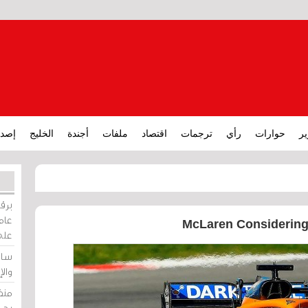
ير
حوارات
رأي
ترجمات
اقتصاد
ملفات
أجندة
الخليج
إصدا
برقي
عامة
McLaren Considering 
على
ساو
وال
منظ
بحر