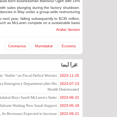
Saudi-born businessman Mansour Ojjeh with 14%.
th sales plunging during the factory shutdown.
ncies in May under a group-wide restructuring.
next year, falling subsequently to $135 million,
uch as McLaren compete on a sustainable basis.
Arabic Version
Coronavirus
Mumtalakat
Economy
اقرأ أيضا
o "Stable" on Fiscal Deficit Worries
2023-11-25
ya Emergency Department after His
2023-07-13
Health Deteriorated
alakat Buys Saudi McLaren's Stake
2023-06-22
 Bahrain Waiting New Saudi Support?
2023-05-18
, Its Revenues Expected to Increase
2022-09-21