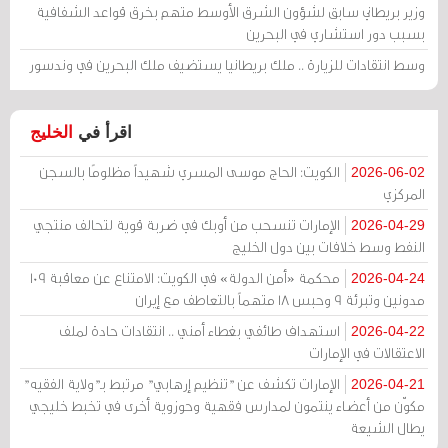
وزير بريطاني سابق لشؤون الشرق الأوسط متهم بخرق قواعد الشفافية
بسبب دور استشاري في البحرين
وسط انتقادات للزيارة .. ملك بريطانيا يستضيف ملك البحرين في وندسور
اقرأ في
الخليج
الكويت: الحاج موسى المسري شهيداً مظلومًا بالسجن
2026-06-02
المركزي
الإمارات تنسحب من أوبك في ضربة قوية لتحالف منتجي
2026-04-29
النفط وسط خلافات بين دول الخليج
محكمة «أمن الدولة» في الكويت: الامتناع عن معاقبة 109
2026-04-24
مدونين وتبرئة 9 وحبس 18 متهماً بالتعاطف مع إيران
استهداف طائفي بغطاء أمني .. انتقادات حادة لملف
2026-04-22
الاعتقالات في الإمارات
الإمارات تكشف عن "تنظيم إرهابي" مرتبط بـ"ولاية الفقيه"
2026-04-21
مكوّن من أعضاء ينتمون لمدارس فقهية وحوزوية أخرى في تخبط خليجي
يطال الشيعة