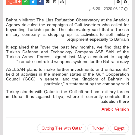
نسخة للطباعة
حفظ الموضوع
فيسبوك
تويتر
أرسل الى صديق
واتساب
المزيد
2020-06-17 - 6:20 م
Bahrain Mirror: The Lies Refutation Observatory at the Anadolu
Agency ridiculed the campaigns of Gulf tweeters who called for
boycotting Turkish goods. The observatory said that a Turkish
military company is stepping up its activities to sell military
equipment especially to Bahrain.
It explained that "over the past few months, we find that the
Turkish Defense and Technology Company ASELSAN of the
Turkish Armed Forces, signed last May a contract to supply
remote-controlled weapons systems for the Bahraini navy."
"ASELSAN plans to make further investments and enhance its
field of activities in the member states of the Gulf Cooperation
Council (GCC) in general and the Kingdom of Bahrain in
particular," a statement by the company said.
Turkey stands with Qatar in the Gulf rift and has military forces
in Doha. It is against Libya, where it currently controls the
situation there.
Arabic Version
Cutting Ties with Qatar
Turkey
Egypt