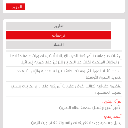
المزيد...
تقارير
ترجمات
اقتصاد
برقيات دبلوماسية أمريكية: الحرب الإيرانية أدت إلى تصورات عامة مفادها
أن الولايات المتحدة تخلت عن البحرين للتركيز على حماية إسرائيل
ساوث تشاينا مورنينغ بوست: الخلاف بين السعودية والإمارات يهدد
بتمزيق الشرق الأوسط
منظمة حقوقية تطالب بفرض عقوبات أمريكية على وزير بحريني بسبب
تعذيب المعتقلين
مرآة البحرين
الأمير أندرو وغسل سمعة نظام البحرين
أحمد رضي
رحيل جسدي، وولادة فكرية: نصر الله وثقافة تجاوزت الزمن