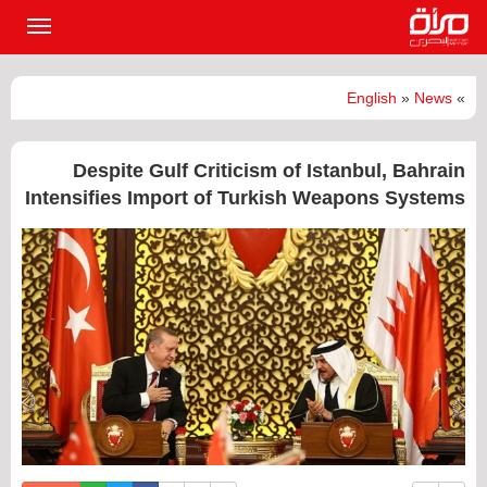
القائمة
الرئيسي
English
»
News
»
Despite Gulf Criticism of Istanbul, Bahrain
Intensifies Import of Turkish Weapons Systems