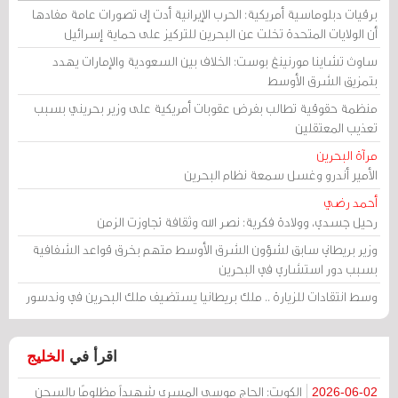
برقيات دبلوماسية أمريكية: الحرب الإيرانية أدت إلى تصورات عامة مفادها
أن الولايات المتحدة تخلت عن البحرين للتركيز على حماية إسرائيل
ساوث تشاينا مورنينغ بوست: الخلاف بين السعودية والإمارات يهدد
بتمزيق الشرق الأوسط
منظمة حقوقية تطالب بفرض عقوبات أمريكية على وزير بحريني بسبب
تعذيب المعتقلين
مرآة البحرين
الأمير أندرو وغسل سمعة نظام البحرين
أحمد رضي
رحيل جسدي، وولادة فكرية: نصر الله وثقافة تجاوزت الزمن
وزير بريطاني سابق لشؤون الشرق الأوسط متهم بخرق قواعد الشفافية
بسبب دور استشاري في البحرين
وسط انتقادات للزيارة .. ملك بريطانيا يستضيف ملك البحرين في وندسور
اقرأ في
الخليج
الكويت: الحاج موسى المسري شهيداً مظلومًا بالسجن
2026-06-02