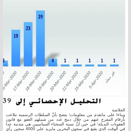
الخلاصة
وبناءا على ماتقدم من معلومات؛ يتضح بأنَّ السلطات الرسمية تتلاعب
بأرقام المفرج عنهم من خلال دمج عدد من شملهم العفو مع قانون
العقوبات البديلة؛ في حين أنَّ نسبة السجناء السياسيين هي متدنية جدا
في الوقت الذي يقبع في سجون البحرين مايزيد على 4000 سجين رأي