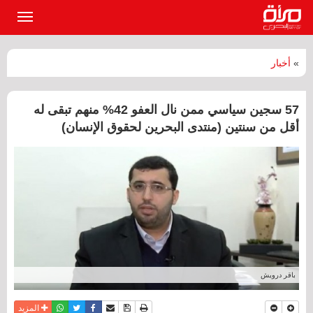
القائمة
الرئيسي
»
أخبار
57 سجين سياسي ممن نال العفو 42% منهم تبقى له
أقل من سنتين (منتدى البحرين لحقوق الإنسان)
باقر درويش
نسخة للطباعة
حفظ الموضوع
فيسبوك
تويتر
أرسل الى صديق
واتساب
المزيد