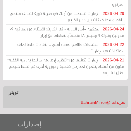
المركزي
الإمارات تنسحب من أوبك في ضربة قوية لتحالف منتجي
2026-04-29
النفط وسط خلافات بين دول الخليج
محكمة «أمن الدولة» في الكويت: الامتناع عن معاقبة 109
2026-04-24
مدونين وتبرئة 9 وحبس 18 متهماً بالتعاطف مع إيران
استهداف طائفي بغطاء أمني .. انتقادات حادة لملف
2026-04-22
الاعتقالات في الإمارات
الإمارات تكشف عن "تنظيم إرهابي" مرتبط بـ"ولاية الفقيه"
2026-04-21
مكوّن من أعضاء ينتمون لمدارس فقهية وحوزوية أخرى في تخبط خليجي
يطال الشيعة
تويتر
تغريدات @BahrainMirror
إصدارات