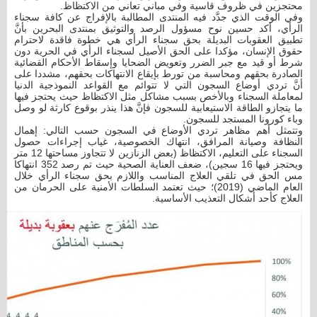
محتجزين في ظروف قاسية وفي مباني تعاني من الاكتظاظ.
وفي الوقت الذي جدَّد فيه المنتدى المطالبة بالإفراج عن كافة سجناء
الرأي، أكد حسين نوح مسؤول الرصد والتوثيق بمنتدى البحرين بأنَّ
تطبيق العقوبات البديلة بحق سجناء الرأي هي خطوة فاقدة لاحترام
حقوق الإنسان، مؤكدا على الحق الأصيل لسجناء الرأي في الحرية دون
شرط أو قيد مع جبر الضرر وتعويض الضحايا وإسقاط الأحكام القضائية
الصادرة بحقهم ومحاسبة من تورط بإيقاع الانتهاكات بحقهم، مشددا على
أنَّ تردي أوضاع السجون التي لا تتوائم مع القواعد النموذجية الدنيا
لمعاملة السجناء وبالأخص بسبب مشاكل مثل الاكتظاظ حيث يحتجز فيها
ما يتجازو الطاقة الاستيعابية للسجون فإنَّ هذا ينذر بوقوع كارثة لو وصل
وباء كورونا المستجد للسجون.
وتتمثل أهم مظاهر تردي الأوضاع في السجون حسب التالي: إهمال
النظافة وصيانة المرافق، انتهاك الخصوصية، غياب إجراءات حصول
السجناء على التعليم، الاكتظاظ (بعض الزنازين لا تتجاوز مساحتها 12 متر
ويحتجز فيها 16 سجين)، ضعف العناية الصحية حيث تم رصد 352 انتهاكا
مس الحق في تلقي العلاج المناسب واللازم بحق سجناء الرأي خلال
العام الماضي (2019)؛ حيث تعتمد السلطات الأمنية على الحرمان من
العلاج كأحد أشكال التعذيب الأساسية.