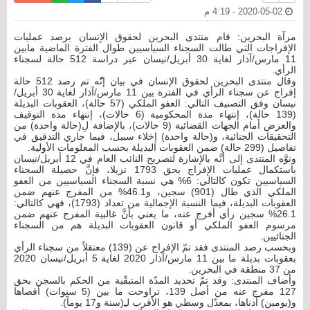
2020-05-02 - 4:19 م
مرآة البحرين: قام منتدى البحرين لحقوق الإنسان برصد عمليات
الإفراجات التي طالت السجناء السياسيين طوال الفترة الماضية مابين
11 مارس/آذار لغاية 30 أبريل/نيسان عبر دراسة 512 حالة لسجناء
الرأي.
وقال منتدى البحرين لحقوق الإنسان في بيان إنّّه تم رصد 512 حالة
إفراج عن سجناء الرأي في الفترة بين 11 مارس/آذار لغاية 30 أبريل/
نيسان وفق التصنيف التالي: العفو الملكي (57 حالة)، العقوبات البديلة
(139 حالة)، إنتهاء مدة المحكومية (6 حالات)، إنتهاء مدة التوقيف
والعرض أمام الجهات القضائية (9 حالات)، بالإضافة لِ(حالة واحدة) من
التحقيقات الجنائية، و(حالة واحدة) إخلاء سبيل، فيما جاري التدقيق في
تفاصيل (299 حالة) ضمن العقوبات البديلة بحسب المعلومات الأولية.
ونوَّه المنتدى إلى أنَّه بالإشارة لتصريح النائب العام في 12 أبريل/نيسان
باستكمال عمليات الإفراج بحق 1793 نزيلا، فإنَّ حصيلة السجناء
السياسيين تكون كالتالي: 6% هي نسبة السجناء السياسيين من العفو
الملكي الذي طال (901) سجين، و46.1% من المفرج عنهم ضمن
العقوبات البديلة، فيما النسبة الإجمالية من تعداد (1793)، فهي كالتالي:
26.1% سجين رأي أفرج عنه، ما يعني بأنَّ غالبية المفرج عنهم ضمن
مرسوم العفو الملكي أو قانون العقوبات البديلة هم من السجناء
الجنائيين.
وبحسب رصد المنتدى فقد تمّ الإفراج عن (139) معتقلاً من سجناء الرأي
بعقوبات بديلة ما بين 11 مارس/آذار 2020 لغاية 5 أبريل/نيسان 2020
من 37 منطقة في البحرين.
وأضاف المنتدى: وقد تمّ تحديد المدّة المتبقّية من الحكم بالسجن بحق
127 مفرج عنه من أصل 139، تراوحت ما بين (5 سنوات) أقصاها
و(يومين) أدناها، بمعدّل وسطي هو الأقرب لـِ(سنة و17 يوماً).