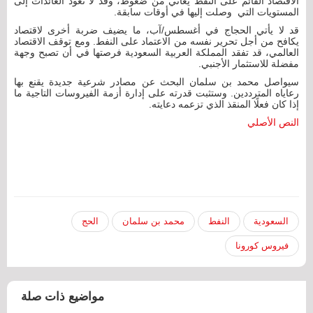
الاقتصاد القائم على النفط يعاني من ضغوط، وقد لا تعود العائدات إلى
المستويات التي وصلت إليها في أوقات سابقة.
قد لا يأتي الحجاج في أغسطس/آب، ما يضيف ضربة أخرى لاقتصاد
يكافح من أجل تحرير نفسه من الاعتماد على النفط. ومع توقف الاقتصاد
العالمي، قد تفقد المملكة العربية السعودية فرصتها في أن تصبح وجهة
مفضلة للاستثمار الأجنبي.
سيواصل محمد بن سلمان البحث عن مصادر شرعية جديدة يقنع بها
رعاياه المترددين. وستثبت قدرته على إدارة أزمة الفيروسات التاجية ما
إذا كان فعلًا المنقذ الذي تزعمه دعايته.
النص الأصلي
السعودية
النفط
محمد بن سلمان
الحج
فيروس كورونا
مواضيع ذات صلة