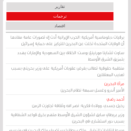
تقارير
ترجمات
اقتصاد
برقيات دبلوماسية أمريكية: الحرب الإيرانية أدت إلى تصورات عامة مفادها
أن الولايات المتحدة تخلت عن البحرين للتركيز على حماية إسرائيل
ساوث تشاينا مورنينغ بوست: الخلاف بين السعودية والإمارات يهدد
بتمزيق الشرق الأوسط
منظمة حقوقية تطالب بفرض عقوبات أمريكية على وزير بحريني بسبب
تعذيب المعتقلين
مرآة البحرين
الأمير أندرو وغسل سمعة نظام البحرين
أحمد رضي
رحيل جسدي، وولادة فكرية: نصر الله وثقافة تجاوزت الزمن
وزير بريطاني سابق لشؤون الشرق الأوسط متهم بخرق قواعد الشفافية
بسبب دور استشاري في البحرين
وسط انتقادات للزيارة .. ملك بريطانيا يستضيف ملك البحرين في وندسور