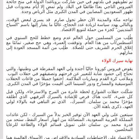
تم تطويقهم في بلدتهم في حين شاركت بروباغندا الدولة في منح جائحة
الفيروس التاجي بعدًا طائفيًا في البلاد. ولم تمضِ إلا أيام معدودات قبل
ظهور السعوديين المصابين في المدن الكبرى مثل الرياض وجدة.
تواجه مكة والمدينة الآن حظر تجول صارم قد يسري لبعض الوقت،
وبالتالي يهدد سياسة لزيادة عدد الحجاج، غالبًا ما يشار إليها باسم "السياح
المتدينين" كجزء من حملة لتنويع الاقتصاد.
طُلِب من المسلمين حول العالم عدم وضع خطط للحج السنوي في
أغسطس/آب من هذا العام. وتوقفت العمرة، وهي حج صغير، تمامًا مع
إغلاق الحرم الشريف حتى للصلاة. طُلِب من أئمة المسجد العودة إلى
منازلهم.
نهاية سيرك الولاء
يقوض فيروس كورونا حاليًا أجندة ولي العهد المفرطة في وطنيتها، والتي
تحتاج إلى حشود شابة للتعبير عن فرحتهم وتصفيقهم في حفلات البوب ​​
وملاعب كرة القدم ومباريات الملاكمة. اختفوا جميعًا من قاعات الحفلات
الموسيقية والمسارح ودور السينما التي أقيمت مؤخرًا في المدن الكبرى.
شكّلت حفلات الشوارع لحظة عابرة من المرح والاسترخاء، ولكن قبل
كل شيء، كانت هناك فرص للإشادة بالسيرك الترفيهي الذي أطلقه
مؤخرًا محمد بن سلمان. السيرك، الذي تم التباهي فيه بالولاء لولي
العهد، ذكرى باهتة الآن.
سيتعين على ولي العهد الآن توفير الخبز بدلاً من السيرك - لكن عائدات
المملكة العربية السعودية، المتضائلة من انهيار أسعار النفط، ستحد من
قدرة محمد بن سلمان على تمويل قسائم الولاء والطاعة للرعايا
المخلصين.
والاعتماد على الاحتياطيات السيادية والاقتراض من الأسواق العالمية هما