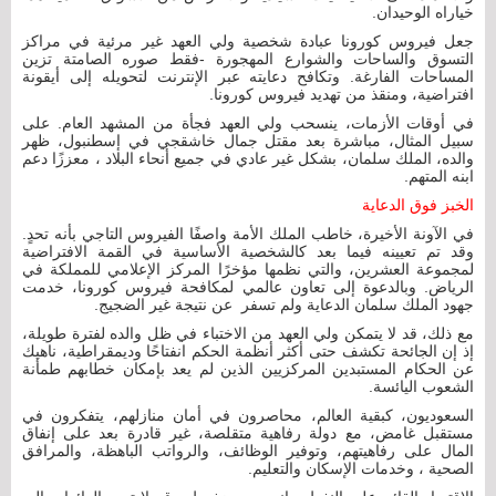
خياراه الوحيدان.
جعل فيروس كورونا عبادة شخصية ولي العهد غير مرئية في مراكز
التسوق والساحات والشوارع المهجورة -فقط صوره الصامتة تزين
المساحات الفارغة. وتكافح دعايته عبر الإنترنت لتحويله إلى أيقونة
افتراضية، ومنقذ من تهديد فيروس كورونا.
في أوقات الأزمات، ينسحب ولي العهد فجأة من المشهد العام. على
سبيل المثال، مباشرة بعد مقتل جمال خاشقجي في إسطنبول، ظهر
والده، الملك سلمان، بشكل غير عادي في جميع أنحاء البلاد ، معززًا دعم
ابنه المتهم.
الخبز فوق الدعاية
في الآونة الأخيرة، خاطب الملك الأمة واصفًا الفيروس التاجي بأنه تحدٍ.
وقد تم تعيينه فيما بعد كالشخصية الأساسية في القمة الافتراضية
لمجموعة العشرين، والتي نظمها مؤخرًا المركز الإعلامي للمملكة في
الرياض. وبالدعوة إلى تعاون عالمي لمكافحة فيروس كورونا، خدمت
جهود الملك سلمان الدعاية ولم تسفر عن نتيجة غير الضجيج.
مع ذلك، قد لا يتمكن ولي العهد من الاختباء في ظل والده لفترة طويلة،
إذ إن الجائحة تكشف حتى أكثر أنظمة الحكم انفتاحًا وديمقراطية، ناهيك
عن الحكام المستبدين المركزيين الذين لم يعد بإمكان خطابهم طمأنة
الشعوب اليائسة.
السعوديون، كبقية العالم، محاصرون في أمان منازلهم، يتفكرون في
مستقبل غامض، مع دولة رفاهية متقلصة، غير قادرة بعد على إنفاق
المال على رفاهيتهم، وتوفير الوظائف، والرواتب الباهظة، والمرافق
الصحية ، وخدمات الإسكان والتعليم.