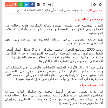
نسخة للطباعة
حفظ الموضوع
فيسبوك
تويتر
أرسل الى صديق
واتساب
المزيد
مضاوي الرشيد
- : موقع ميدل إيست آي -
2020-04-07 - 7:04 م
ترجمة مرآة البحرين
المدن المقدسة في المدينة المنورة ومكة المكرمة هادئة وخالية من
الحجاج. وتم إغلاق دور السينما والملاعب الرياضية وأماكن الحفلات
الموسيقية.
تهدد جائحة الفيروس التاجي الرواية الجديدة عن شرعية ولي العهد
السعودي محمد بن سلمان.
رؤيته 2030 وبرنامج التحول الوطني يتعثران الآن. لا يشكل انهيار أسعار
النفط، وبرامج الترفيه المؤجلة، والسياحة المتوقفة إلا جزءًا قليلًا من
مشاكله، وكلها نتيجة مباشرة لعمليات الإغلاق وحظر التجول والتباعد
الاجتماعي المفروض في أعقاب جائحة الكورونا.
وفي حين لا تزال الأرقام الدقيقة للإصابات والوفيات في المملكة غير
واضحة، يعكس القرار الأخير بفرض حظر تجول في المدينتين
المقدستين خطرًا متزايدًا يتحدى الدعاية السابقة حول أن الحكومة كانت
مسيطرة على المشكلة، وأنها كانت على نحو دقيق قضية "شيعية".
الطائفية السحيقة
في بداية تفشي المرض، أرسل محمد بن سلمان قواته بسرعة
لمحاصرة القطيف، حيث تقطن غالبية شيعية، وبالتالي أرسل رسالة قوية
مفادها أن السعوديين الذين تحدىوا حظرًا مفروضًا سابقًا على زيارة إيران
أعادوا معهم مرضًا خطيرًا ومعديًا.