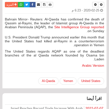
نسخة للطباعة
حفظ الموضوع
فيسبوك
تويتر
أرسل الى صديق
واتساب
المزيد
2020-02-25 - 6:23 م
Bahrain Mirror- Reuters: Al-Qaeda has confirmed the death of
Qassim al-Raymi, the leader of Islamist group Al-Qaeda in the
Arabian Peninsula (AQAP), the
Site Intelligence Group reported
on Sunday.
U.S. President Donald Trump announced earlier this month that
the United States had killed al-Raymi in a counterterrorism
operation in Yemen.
The United States regards AQAP as one of the deadliest
branches of the al Qaeda network founded by Osama bin
Laden.
Arabic Version
Al-Qaeda
Yemen
United States
اقرأ أيضا
Israel Reaches Record Trade Increase With Arab
2022-07-07