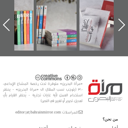
"حماة الباب الأخير":
تصنيف موضوعي
"مرآة البحرين"
الإصدار الأول عن
للوثائق البريطانية
تصدر حصاد
اعتصام الدراز
يقدمه «مركز أوال»
الساحات 2019
ه
وأحداث ساحة
في سلسلة من 5
الفداء لمركز أوال
كتب
للدراسات والتوثيق
«مرآة البحرين» متوفرة تحت رخصة المشاع الإبداعي،
3.0 (يتوجب نسب المقال الى «مراة البحرين» - يحظر
استخدام العمل لأية غايات تجارية - يُحظر القيام بأي
تعديل، تحوير أو تغيير في النص)
للمراسلات: editor [at] bahrainmirror.com
من نحن؟
أخبار
ترجمات
أجندة