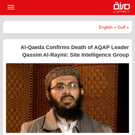
القائمة
الرئيسي
English
»
Gulf
»
Al-Qaeda Confirms Death of AQAP Leader
Qassim Al-Raymi: Site Intelligence Group