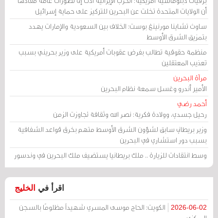
برقيات دبلوماسية أمريكية: الحرب الإيرانية أدت إلى تصورات عامة مفادها
أن الولايات المتحدة تخلت عن البحرين للتركيز على حماية إسرائيل
ساوث تشاينا مورنينغ بوست: الخلاف بين السعودية والإمارات يهدد
بتمزيق الشرق الأوسط
منظمة حقوقية تطالب بفرض عقوبات أمريكية على وزير بحريني بسبب
تعذيب المعتقلين
مرآة البحرين
الأمير أندرو وغسل سمعة نظام البحرين
أحمد رضي
رحيل جسدي، وولادة فكرية: نصر الله وثقافة تجاوزت الزمن
وزير بريطاني سابق لشؤون الشرق الأوسط متهم بخرق قواعد الشفافية
بسبب دور استشاري في البحرين
وسط انتقادات للزيارة .. ملك بريطانيا يستضيف ملك البحرين في وندسور
اقرأ في
الخليج
الكويت: الحاج موسى المسري شهيداً مظلومًا بالسجن
2026-06-02
المركزي