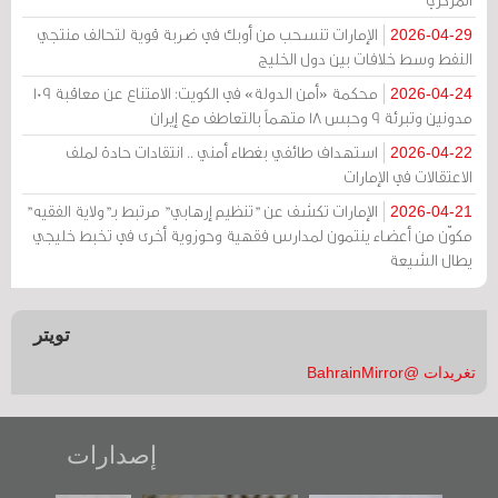
الإمارات تنسحب من أوبك في ضربة قوية لتحالف منتجي
2026-04-29
النفط وسط خلافات بين دول الخليج
محكمة «أمن الدولة» في الكويت: الامتناع عن معاقبة 109
2026-04-24
مدونين وتبرئة 9 وحبس 18 متهماً بالتعاطف مع إيران
استهداف طائفي بغطاء أمني .. انتقادات حادة لملف
2026-04-22
الاعتقالات في الإمارات
الإمارات تكشف عن "تنظيم إرهابي" مرتبط بـ"ولاية الفقيه"
2026-04-21
مكوّن من أعضاء ينتمون لمدارس فقهية وحوزوية أخرى في تخبط خليجي
يطال الشيعة
تويتر
تغريدات @BahrainMirror
إصدارات