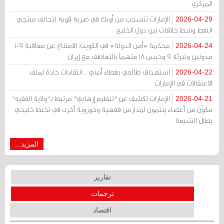
المركزي
الإمارات تنسحب من أوبك في ضربة قوية لتحالف منتجي
2026-04-29
النفط وسط خلافات بين دول الخليج
محكمة «أمن الدولة» في الكويت: الامتناع عن معاقبة 109
2026-04-24
مدونين وتبرئة 9 وحبس 18 متهماً بالتعاطف مع إيران
استهداف طائفي بغطاء أمني .. انتقادات حادة لملف
2026-04-22
الاعتقالات في الإمارات
الإمارات تكشف عن "تنظيم إرهابي" مرتبط بـ"ولاية الفقيه"
2026-04-21
مكوّن من أعضاء ينتمون لمدارس فقهية وحوزوية أخرى في تخبط خليجي
يطال الشيعة
المزيد...
تقارير
ترجمات
اقتصاد