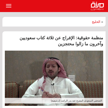
القائمة
الرئيسي
»
الخليج
منظمة حقوقية: الإفراج عن ثلاثة كتاب سعوديين
وآخرون ما‭ ‬زالوا محتجزين
الصحفي السعودي المفرج عنه بدر الراشد (إرشيفية)