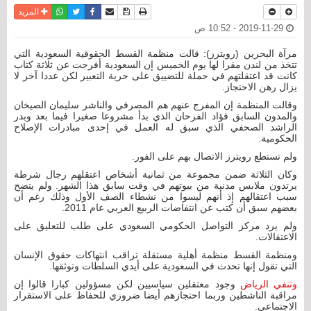
نسخة للطباعة
حفظ الموضوع
فيسبوك
تويتر
أرسل الى صديق
واتساب
المزيد
2019-11-29 - 10:52 ص
مرآة البحرين (رويترز): قالت منظمة القسط الحقوقية السعودية التي
تتخذ من لندن مقرا لها يوم الخميس إن السعودية أفرجت عن ثلاثة كتاب
كانت قد اعتقلتهم في حملة للتضييق على حرية التعبير لكن عددا آخر لا
يزال رهن الاحتجاز.
وقالت المنظمة إن المفرج عنهم هم المصرفي والناشر سليمان الصيخان
والمدون السابق فؤاد الفرحان الذي بدأ مشروعا صغيرا فيما بعد وبدر
الراشد الصحفي الذي سبق له العمل في إحدى مبادرات الإصلاح
الحكومية.
ولم تستطع رويترز الاتصال بهم على الفور.
وكان الثلاثة ضمن مجموعة من ثمانية أشخاص اعتقلهم رجال شرطة
يرتدون ملابس مدنية من بيوتهم في وقت سابق هذا الشهر. ولم يتضح
سبب اعتقالهم إذ أنهم ليسوا من نشطاء الصف الأول وذلك رغم أن
بعضهم سبق أن كتب عن انتفاضات الربيع العربي عام 2011.
ولم يرد مركز التواصل الحكومي السعودي على طلب للتعليق على
الاعتقالات.
ومنظمة القسط منظمة أهلية مستقلة تراقب انتهاكات حقوق الإنسان
التي تقول إنها تحدث في السعودية على أيدي السلطات وتوثقها.
وتنفي الرياض
وجود معتقلين سياسيين لكن مسؤولين كبارا قالوا إن
مراقبة الناشطين وربما احتجازهم أيضا ضروري للحفاظ على الاستقرار
الاجتماعي.