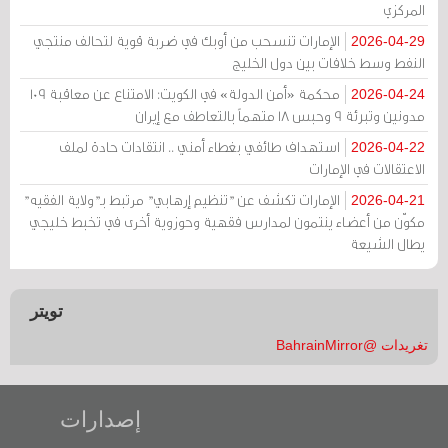
المركزي
الإمارات تنسحب من أوبك في ضربة قوية لتحالف منتجي
2026-04-29
النفط وسط خلافات بين دول الخليج
محكمة «أمن الدولة» في الكويت: الامتناع عن معاقبة 109
2026-04-24
مدونين وتبرئة 9 وحبس 18 متهماً بالتعاطف مع إيران
استهداف طائفي بغطاء أمني .. انتقادات حادة لملف
2026-04-22
الاعتقالات في الإمارات
الإمارات تكشف عن "تنظيم إرهابي" مرتبط بـ"ولاية الفقيه"
2026-04-21
مكوّن من أعضاء ينتمون لمدارس فقهية وحوزوية أخرى في تخبط خليجي
يطال الشيعة
تويتر
تغريدات @BahrainMirror
إصدارات