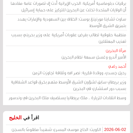
برقيات دبلوماسية أمريكية: الحرب الإيرانية أدت إلى تصورات عامة مفادها
أن الولايات المتحدة تخلت عن البحرين للتركيز على حماية إسرائيل
ساوث تشاينا مورنينغ بوست: الخلاف بين السعودية والإمارات يهدد
بتمزيق الشرق الأوسط
منظمة حقوقية تطالب بفرض عقوبات أمريكية على وزير بحريني بسبب
تعذيب المعتقلين
مرآة البحرين
الأمير أندرو وغسل سمعة نظام البحرين
أحمد رضي
رحيل جسدي، وولادة فكرية: نصر الله وثقافة تجاوزت الزمن
وزير بريطاني سابق لشؤون الشرق الأوسط متهم بخرق قواعد الشفافية
بسبب دور استشاري في البحرين
وسط انتقادات للزيارة .. ملك بريطانيا يستضيف ملك البحرين في وندسور
اقرأ في
الخليج
الكويت: الحاج موسى المسري شهيداً مظلومًا بالسجن
2026-06-02