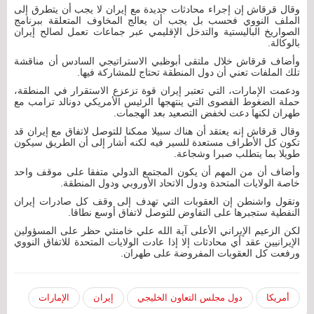
وقال قرقاش إن إجراء محادثات جديدة مع إيران لا يجب أن يتطرق إلى
الملف النووي فحسب بل يجب أن يعالج المخاوف المتعلقة ببرنامج
الصواريخ الباليستية والتدخل الإقليمي عبر جماعات تعمل لصالح إيران
بالوكالة.
وأضاف قرقاش خلال ملتقى أبوظبي الاستراتيجي السادس أن مناقشة
تلك الملفات تعني أن دول المنطقة تحتاج للمشاركة فيها.
ودعمت الإمارات، التي تعتبر إيران قوة تزعزع الاستقرار في المنطقة،
حملة الضغوط القصوى التي ينتهجها الرئيس الأمريكي دونالد ترامب مع
طهران لكنها دعت لخفض التصعيد بعد الهجمات.
وقال قرقاش إنه يعتقد أن هناك سبيلا ممكنا للتوصل لاتفاق مع إيران قد
تكون كل الأطراف مستعدة للسير فيه لكنه أشار إلى أن الطريق سيكون
طويلا بما يتطلب صبرا وشجاعة.
وأضاف أن من المهم أن يكون المجتمع الدولي متفقا على موقف واحد
خاصة الولايات المتحدة ودول الاتحاد الأوروبي ودول المنطقة.
وتقول واشنطن إن العقوبات التي تهدف إلى وقف كل صادرات إيران
النفطية ستجبرها على التفاوض للتوصل لاتفاق أوسع نطاقا.
لكن الزعيم الإيراني الأعلى آية الله علي خامنئي حظر على المسؤولين
الإيرانيين عقد أي محادثات إلا إذا عادت الولايات المتحدة للاتفاق النووي
ورفعت كل العقوبات المفروضة على طهران.
أمريكا
دول مجلس التعاون الخليجي
إيران
الإمارات