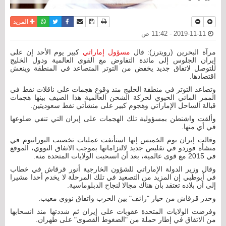
نسخة للطباعة
حفظ الموضوع
فيسبوك
تويتر
أرسل الى صديق
واتساب
المزيد
2019-11-11 - 11:42 ص
مرآة البحرين (رويترز): قال
مسؤول إماراتي
كبير يوم الأحد إن على
إيران الجلوس إلى مائدة التفاوض مع القوى العالمية ودول الخليج
للتوصل لاتفاق جديد يخفض من التوتر المتصاعد في المنطقة وينعش
اقتصادها.
وتصاعد التوتر في منطقة الخليج منذ وقوع هجمات على ناقلات نفط في
الممر المائي الحيوي لحركة الشحن العالمية هذا الصيف بينها هجمات
قبالة الساحل الإماراتي وهجوم كبير على منشأتي نفط سعوديتين.
وألقت واشنطن بمسؤولية تلك الهجمات على إيران التي تنفي ضلوعها
في أي منها.
وقالت إيران يوم الخميس إنها استأنفت عمليات تخصيب اليورانيوم في
منشأة فوردو في تقليص جديد لالتزاماتها بموجب الاتفاق النووي، الموقع
في 2015 مع قوى عالمية، بعد أن انسحبت الولايات المتحدة منه.
وقال وزير الدولة الإماراتي للشؤون الخارجية أنور قرقاش في خطاب
في أبوظبي إن المزيد من التصعيد في تلك المرحلة لا يخدم أحدا مشيرا
إلى أن بلاده تعتقد بأن هناك مجالا لنجاح الدبلوماسية.
وحذر قرقاش من خيار "زائف" بين الحرب واتفاق نووي معيب.
وفرضت الولايات المتحدة عقوبات على إيران ثم شددتها منذ انسحابها
من الاتفاق في إطار حملة من "الضغوط القصوى" على طهران.