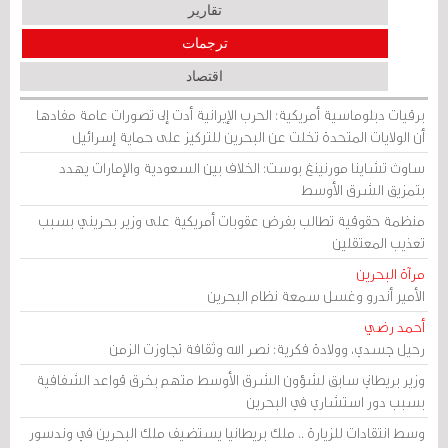
تقارير
ترجمات
اقتصاد
برقيات دبلوماسية أمريكية: الحرب الإيرانية أدت إلى تصورات عامة مفادها
أن الولايات المتحدة تخلت عن البحرين للتركيز على حماية إسرائيل
ساوث تشاينا مورنينغ بوست: الخلاف بين السعودية والإمارات يهدد
بتمزيق الشرق الأوسط
منظمة حقوقية تطالب بفرض عقوبات أمريكية على وزير بحريني بسبب
تعذيب المعتقلين
مرآة البحرين
الأمير أندرو وغسل سمعة نظام البحرين
أحمد رضي
رحيل جسدي، وولادة فكرية: نصر الله وثقافة تجاوزت الزمن
وزير بريطاني سابق لشؤون الشرق الأوسط متهم بخرق قواعد الشفافية
بسبب دور استشاري في البحرين
وسط انتقادات للزيارة .. ملك بريطانيا يستضيف ملك البحرين في وندسور