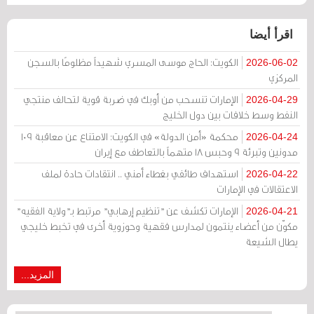
اقرأ أيضا
الكويت: الحاج موسى المسري شهيداً مظلومًا بالسجن
2026-06-02
المركزي
الإمارات تنسحب من أوبك في ضربة قوية لتحالف منتجي
2026-04-29
النفط وسط خلافات بين دول الخليج
محكمة «أمن الدولة» في الكويت: الامتناع عن معاقبة 109
2026-04-24
مدونين وتبرئة 9 وحبس 18 متهماً بالتعاطف مع إيران
استهداف طائفي بغطاء أمني .. انتقادات حادة لملف
2026-04-22
الاعتقالات في الإمارات
الإمارات تكشف عن "تنظيم إرهابي" مرتبط بـ"ولاية الفقيه"
2026-04-21
مكوّن من أعضاء ينتمون لمدارس فقهية وحوزوية أخرى في تخبط خليجي
يطال الشيعة
المزيد...