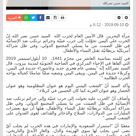
السيد حسن نصرالله
نسخة للطباعة
حفظ الموضوع
فيسبوك
تويتر
أرسل الى صديق
واتساب
المزيد
2019-09-10 - 6:12 م
مرآة البحرين: قال الأمين العام لحزب الله السيد حسن نصر الله إنّ
الحرب على اليمن تحوّلت إلى حرب عبثيّة وجرائم ترتكب ضد الإنسانيّة
في ظل الصمت من ما يسمّى المجتمع الدولي، وفي ظل شراكة
أمريكيّة بريطانيّة تقتل النساء والأطفال.
في كلمته بمناسبة العاشر من محرّم 1441، 10 أيلول/سبتمبر 2019
التي ألقاها في الإحياء المركزي في الضاحية الجنوبيّة لمدينة بيروت، قال
السيد نصرالله إنّه "يمضي عام هجري جديد وعاشوراء جديدة في اليمن،
وكربلاء جديدة في اليمن، ويبقى اليمن وشعبه صلبًا شامخًا كجباله يواجه
الحرب الظالمة."
وأكد السيد أنّ "الشعب اليمني اليوم هو عنوان المظلومية وهو عنوان
الحصار وهو عنوان الغربة كما كان الحسين في كربلاء."
وأضاف أنّ "الحرب عليه تحولت إلى حرب عبثيّة وإلى جرائم ترتكب ضد
الإنسانيّة في ظل الصمت من ما يسمّى المجتمع الدولي، وفي ظل
شراكة أمريكيّة بريطانيّة تقتل النساء والأطفال، همّها أن تبيع بعشرات
المليارات من الدولارات، السلاح والذخائر والقذائف لقوى العدوان على
الشعب اليمني."
معقبًا أنّ "استمرار السعودية والإمارات في هذه الحرب لم يجلب أيّ
نصر، لمن يجلب لها سوى الهزيمة والذل، والعار الأبديّ والتاريخي،
الخزي والعذاب يوم القيامة. وقد سقطت جميع الأهداف أو الشعارات