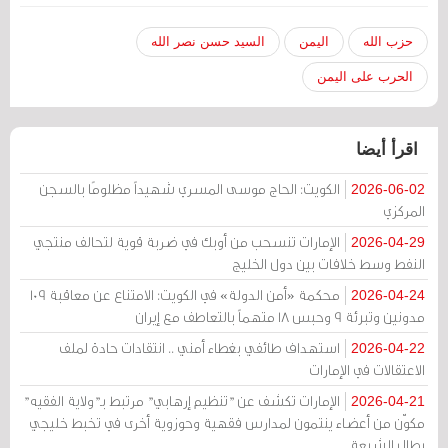
حزب الله
اليمن
السيد حسن نصر الله
الحرب على اليمن
اقرأ أيضا
الكويت: الحاج موسى المسري شهيداً مظلومًا بالسجن
2026-06-02
المركزي
الإمارات تنسحب من أوبك في ضربة قوية لتحالف منتجي
2026-04-29
النفط وسط خلافات بين دول الخليج
محكمة «أمن الدولة» في الكويت: الامتناع عن معاقبة 109
2026-04-24
مدونين وتبرئة 9 وحبس 18 متهماً بالتعاطف مع إيران
استهداف طائفي بغطاء أمني .. انتقادات حادة لملف
2026-04-22
الاعتقالات في الإمارات
الإمارات تكشف عن "تنظيم إرهابي" مرتبط بـ"ولاية الفقيه"
2026-04-21
مكوّن من أعضاء ينتمون لمدارس فقهية وحوزوية أخرى في تخبط خليجي
يطال الشيعة