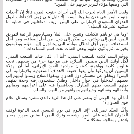
التي وضعها هؤلاء لتبرير حربهم على اليمن."
ولفت الأمين العام لحزب الله إلى أحداث جنوب اليمن، قائلًا إنّ "أحداث
جنوب اليمن في عدن وغيرها، ليست إلّا دليل على زيف الادعاءات لدول
العدوان السعودي الإماراتي على اليمن، زيف ادعاءاتهم في حماية ما
سمّوه الشرعيّة اليمنيّة."
"وها هي نواياهم تتكشّف وتتضح على الملأ ومشاريعهم الزائفة لتمزيق
اليمن، ليس إلى دولتين، بل يمكن إلى دول، من أجل إضعافه، ومن أجل
استضعافه، ومن أجل احتلال موانئه التي يحتاجون إليها بقوّة، ويطمعون
بخيراته، ثم يمنّون عليهم ببعض الفتات تحت اسم المساعدات."
ووجّه السيد كلامه للشعب اليمني، "أما آن لكل فئات الشعب اليمني،
لكل أولئك الذين يحملون السلاح، في مواجهة جزء من شعبهم، تحت
عناوين كاذبة وواهمة، كعنوان مواجهة النفوذ الإيراني، أما آن لهؤلاء
اليمنيين أن يدركوا وأن يعوا حقيقة الأهداف السعودية والإماراتية في
اليمن؟ ويتخلّوا عن معسكر دول العدوان ويلقوا السلاح ويمدوا أيديهم إلى
بعضهم، ليدخلوا في حوار داخلي وطنيّ يستعيدون فيه وحدة يمنهم،
يمنهم السعيد، يمنهم المبارك، ويحافظوا فيه على أعراضهم ودمائهم
وأطفالهم ونسائهم وخيراتهم وموانئهم من النهب والسلب...
أما آن لهذا الوعي أن ينتصر على كل هذا الزيف الذي تنشره وسائل إعلام
قوى العدوان؟"
وأكّد السيّد نصرالله، "إننا اليوم في يوم الحسين نجدد الدعوة لوقف
العدوان الغاشم على اليمن وشعبه، وترك اليمن لليمنيين يقرروا مصير
بلادهم ومعالجة مشكلاته."