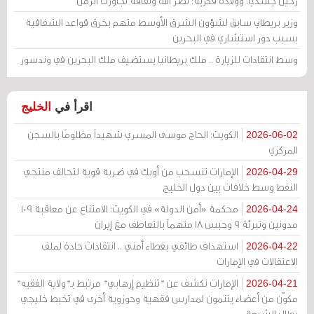
رحيل جسدي، وولادة فكرية: نصر الله وثقافة تجاوزت الزمن
وزير بريطاني سابق لشؤون الشرق الأوسط متهم بخرق قواعد الشفافية
بسبب دور استشاري في البحرين
وسط انتقادات للزيارة .. ملك بريطانيا يستضيف ملك البحرين في وندسور
اقرأ في
الخليج
الكويت: الحاج موسى المسري شهيداً مظلومًا بالسجن
2026-06-02
المركزي
الإمارات تنسحب من أوبك في ضربة قوية لتحالف منتجي
2026-04-29
النفط وسط خلافات بين دول الخليج
محكمة «أمن الدولة» في الكويت: الامتناع عن معاقبة 109
2026-04-24
مدونين وتبرئة 9 وحبس 18 متهماً بالتعاطف مع إيران
استهداف طائفي بغطاء أمني .. انتقادات حادة لملف
2026-04-22
الاعتقالات في الإمارات
الإمارات تكشف عن "تنظيم إرهابي" مرتبط بـ"ولاية الفقيه"
2026-04-21
مكوّن من أعضاء ينتمون لمدارس فقهية وحوزوية أخرى في تخبط خليجي
يطال الشيعة