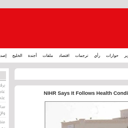
ير
حوارات
رأي
ترجمات
اقتصاد
ملفات
أجندة
الخليج
إصدا
برقي
عامة
NIHR Says It Follows Health Condit
على
ساو
وال
منظ
بحر