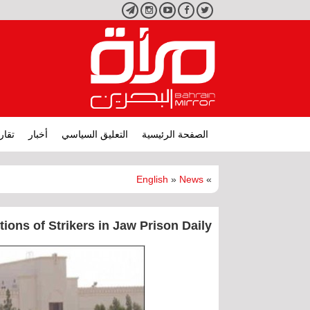
تويتر
فيسبوك
يوتيوب
انستجرام
تليجرام
الصفحة الرئيسية
التعليق السياسي
أخبار
تقار
English
»
News
»
ions of Strikers in Jaw Prison Daily