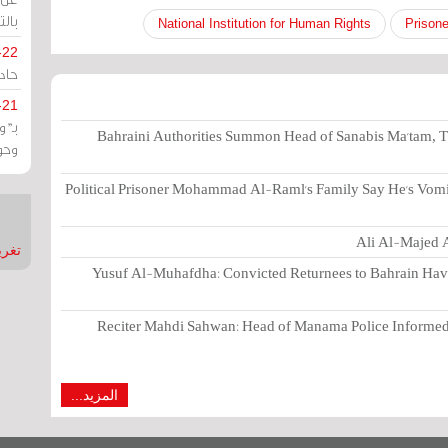
بالت
National Institution for Human Rights
Prisone
-22
حادة
-21
بـ"
Bahraini Authorities Summon Head of Sanabis Ma'tam, T
وحو
Political Prisoner Mohammad Al-Raml's Family Say He's Vomi
Ali Al-Majed A
تغريدات
Yusuf Al-Muhafdha: Convicted Returnees to Bahrain Have 
Reciter Mahdi Sahwan: Head of Manama Police Informed 
المزيد...