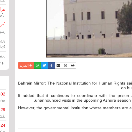
مرآة
الأ
أحم
رحي
وزي
قوا
وسط
الب
نسخة للطباعة
حفظ الموضوع
فيسبوك
تويتر
أرسل الى صديق
واتساب
المزيد
Bahrain Mirror: The National Institution for Human Rights said
on hun
-02
It added that it continues to coordinate with the priso
مظل
unannounced visits in the upcoming Ashura season a
However, the governmental institution whose members are ap
-29
لتح
-24