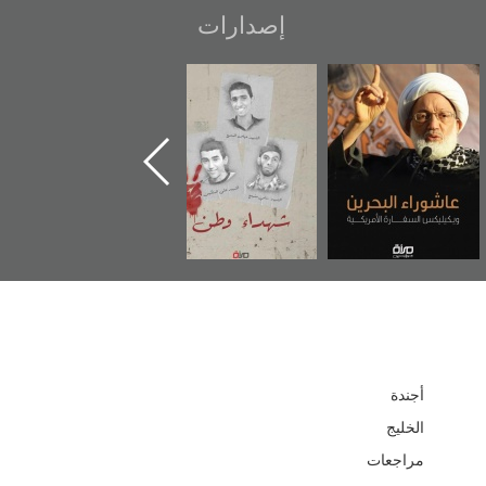
إصدارات
عاشوراء البحرين...
شهداء وطن
«جَوْ»: رواية
ويكيليكس السفارة
المعتقل جهاد
الأمريكية
أجندة
الخليج
مراجعات