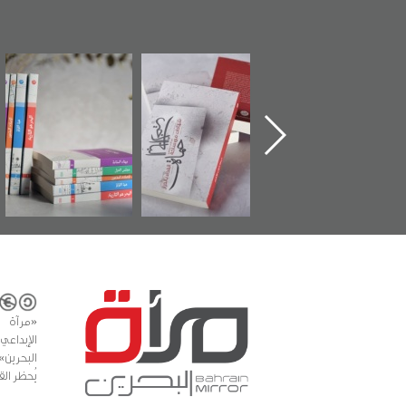
تدشين كتاب "من
"حماة الباب الأخير":
تصنيف موضوعي
أهل الجنة" عن
الإصدار الأول عن
للوثائق البريطانية
الشهيد سيد كاظم
اعتصام الدراز
يقدمه «مركز أوال»
السهلاوي في ذكراه
وأحداث ساحة
في سلسلة من 5
الفداء لمركز أوال
كتب
للدراسات والتوثيق
«مرآة 
البحرين»
يُحظر الق