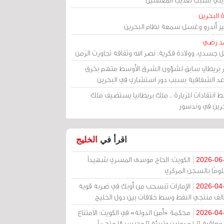
 البحرين
مير أندرو وغسل سمعة نظام البحرين
د رضي
ل جسدي، وولادة فكرية: نصر الله وثقافة تجاوزت الزمن
ر بريطاني سابق لشؤون الشرق الأوسط متهم بخرق
عد الشفافية بسبب دور استشاري في البحرين
 انتقادات للزيارة .. ملك بريطانيا يستضيف ملك
حرين في وندسور
اقرأ في
الخليج
الكويت: الحاج موسى المسري شهيداً
2026-06
ومًا بالسجن المركزي
الإمارات تنسحب من أوبك في ضربة قوية
2026-04
الف منتجي النفط وسط خلافات بين دول الخليج
محكمة «أمن الدولة» في الكويت: الامتناع
2026-04
عن معاقبة 109 مدونين وتبرئة 9 وحبس 18 متهماً