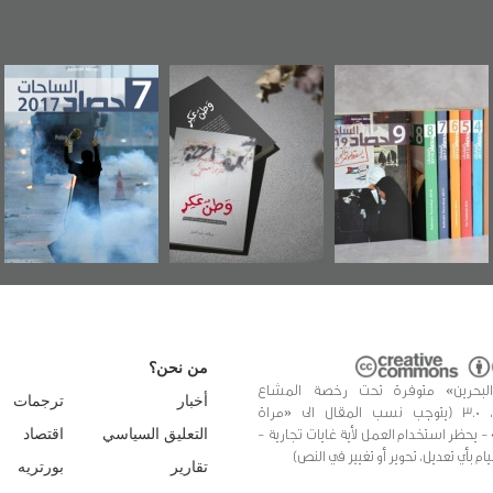
"مرآة البحرين"
«وطن عكر» رواية
حصاد 2017
تصدر حصاد
جديدة لمعتقل
الساحات 2019
عسكري تصدر عن
«مرآة البحرين»
من نحن؟
البحرين» متوفرة تحت رخصة المشاع
أخبار
ترجمات
الإبداعي، 3.0 (يتوجب نسب المقال الى «مراة
 - يحظر استخدام العمل لأية غايات تجارية -
التعليق السياسي
اقتصاد
يام بأي تعديل، تحوير أو تغيير في النص)
تقارير
بورتريه