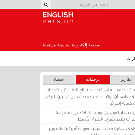
English Version
صحيفة إلكترونية سياسية مستقلة
رات
تقارير
ترجمات
اقتصاد
ات دبلوماسية أمريكية: الحرب الإيرانية أدت إلى تصورات
 مفادها أن الولايات المتحدة تخلت عن البحرين للتركيز
 حماية إسرائيل
ث تشاينا مورنينغ بوست: الخلاف بين السعودية
إمارات يهدد بتمزيق الشرق الأوسط
مة حقوقية تطالب بفرض عقوبات أمريكية على وزير
يني بسبب تعذيب المعتقلين