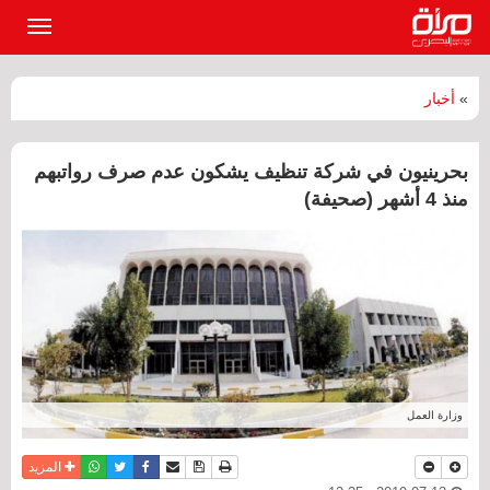
القائمة
الرئيسي
»
أخبار
بحرينيون في شركة تنظيف يشكون عدم صرف رواتبهم
منذ 4 أشهر (صحيفة)
وزارة العمل
نسخة للطباعة
حفظ الموضوع
فيسبوك
تويتر
أرسل الى صديق
واتساب
المزيد