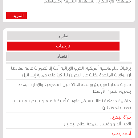
ممنهجة في البحرين تستهدف الشيعة وعلماءهم
المزيد...
تقارير
ترجمات
اقتصاد
برقيات دبلوماسية أمريكية: الحرب الإيرانية أدت إلى تصورات عامة مفادها
أن الولايات المتحدة تخلت عن البحرين للتركيز على حماية إسرائيل
ساوث تشاينا مورنينغ بوست: الخلاف بين السعودية والإمارات يهدد
بتمزيق الشرق الأوسط
منظمة حقوقية تطالب بفرض عقوبات أمريكية على وزير بحريني بسبب
تعذيب المعتقلين
مرآة البحرين
الأمير أندرو وغسل سمعة نظام البحرين
أحمد رضي