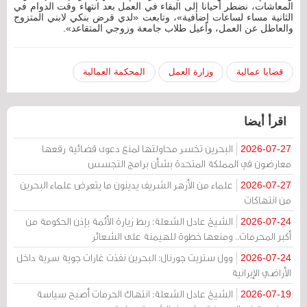
المعاشات، نضطر أحيانا إلى البقاء في العمل بعد انتهاء وقت الدوام في
الثانية مساء لساعات إضافية»، وتابعت «لدي قرض بنكي لابني المتزوج
والعاطل عن العمل، وأعيل طلاب جامعة وزوجي المتقاعد».
قضايا عمالية
وزارة العمل
المحكمة العمالية
اقرأ أيضا
البحرين تخسر محاولتها لمنع دعوى قضائية رفعها
2026-07-27
معارضون في المملكة المتحدة بشأن برامج التجسس
علماء من الأزهر الشريف يدينون ما يتعرض علماء البحرين
2026-07-27
من انتهاكات
الشيخ عادل الشعلة: ربط زيارة الأئمة بإذن الحكومة من
2026-07-24
أكبر المحرمات.. ومنعها خطوة للهيمنة على الشعائر
وول ستريت جورنال: البحرين نفذت غارات جوية سرية داخل
2026-07-24
الأراضي الإيرانية
الشيخ عادل الشعلة: انتهاك الحرمات أصبح سياسة
2026-07-19