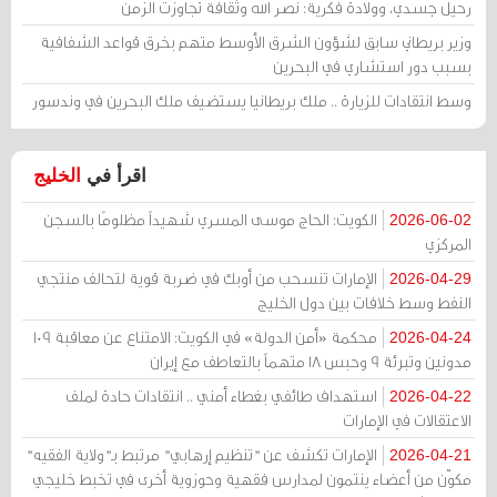
رحيل جسدي، وولادة فكرية: نصر الله وثقافة تجاوزت الزمن
وزير بريطاني سابق لشؤون الشرق الأوسط متهم بخرق قواعد الشفافية
بسبب دور استشاري في البحرين
وسط انتقادات للزيارة .. ملك بريطانيا يستضيف ملك البحرين في وندسور
اقرأ في
الخليج
الكويت: الحاج موسى المسري شهيداً مظلومًا بالسجن
2026-06-02
المركزي
الإمارات تنسحب من أوبك في ضربة قوية لتحالف منتجي
2026-04-29
النفط وسط خلافات بين دول الخليج
محكمة «أمن الدولة» في الكويت: الامتناع عن معاقبة 109
2026-04-24
مدونين وتبرئة 9 وحبس 18 متهماً بالتعاطف مع إيران
استهداف طائفي بغطاء أمني .. انتقادات حادة لملف
2026-04-22
الاعتقالات في الإمارات
الإمارات تكشف عن "تنظيم إرهابي" مرتبط بـ"ولاية الفقيه"
2026-04-21
مكوّن من أعضاء ينتمون لمدارس فقهية وحوزوية أخرى في تخبط خليجي