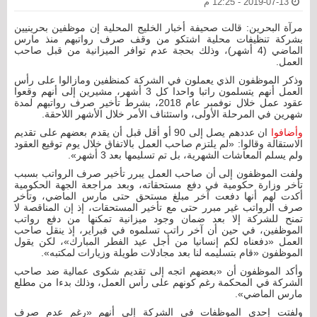
2019-07-13 - 12:25 م
مرآة البحرين: قالت صحيفة أخبار الخليج المحلية إن موظفين بحرينيين
بشركة تنظيفات محلية اشتكو من وقف صرف رواتبهم منذ مارس
الماضي (4 أشهر)، وذلك بحجة عدم توافر الميزانية من قبل صاحب
العمل.
وذكر الموظفون الذي يعملون في الشركة كمنظفين ومازالوا على رأس
العمل أنهم يتسلمون راتبا واحدا كل 3 أشهر، مشيرين إلى أنهم وقعوا
عقود عمل خلال نوفمبر عام 2018، بشرط تأخير صرف رواتبهم لمدة
شهرين في المرحلة الأولى، واستئناف الأمر خلال الأشهر اللاحقة.
وأضافوا
ان عددهم يصل إلى 90 أو أقل قبل أن يقدم بعضهم على تقديم
الاستقالة وقالوا: «لم يلتزم صاحب العمل بالاتفاق خلال يوم توقيع العقود
ولم يسلم المعاشات الشهرية، بل تم تسليمها بعد 3 أشهر».
ولفت الموظفون إلى أن صاحب العمل يبرر تأخير صرف الرواتب بسبب
تأخر وزارة حكومية في دفع مستحقاته، وبعد مراجعة الجهة الحكومية
أكدت لهم أنها دفعت آخر مبلغ مستحق حتى مارس الماضي، وتأخر
صرف الرواتب غير مبرر حتى مع تأخير المستحقات، إذ إن المناقصة لا
تمنح للشركة إلا بعد ضمان وجود ميزانية تمكنها من دفع رواتب
الموظفين، في حين أن آخر راتب تسلموه في فبراير، إذ ينقل صاحب
العمل «دفعناه لكم إنسانيا من أجل عيد الفطر المبارك»، لكن يقول
الموظفون «قام بتسليمه لنا بعد مجادلات طويلة وزيارات لمكتبه».
وأكد الموظفون أن «بعضهم اتجه إلى تقديم شكوى عمالية ضد صاحب
الشركة في المحكمة رغم كونهم على رأس العمل، وذلك بدءا من مطلع
مارس الماضي».
ولفتت إحدى الموظفات في الشركة إلى أنهم «رغم عدم صرف