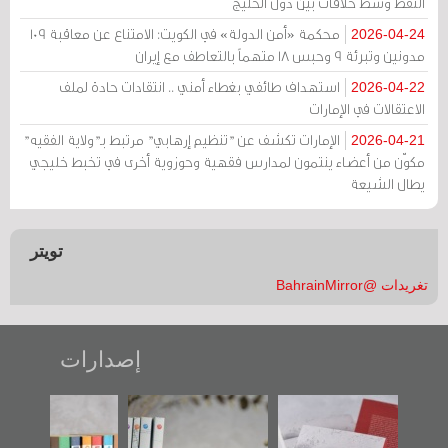
النفط وسط خلافات بين دول الخليج
محكمة «أمن الدولة» في الكويت: الامتناع عن معاقبة 109
2026-04-24
مدونين وتبرئة 9 وحبس 18 متهماً بالتعاطف مع إيران
استهداف طائفي بغطاء أمني .. انتقادات حادة لملف
2026-04-22
الاعتقالات في الإمارات
الإمارات تكشف عن "تنظيم إرهابي" مرتبط بـ"ولاية الفقيه"
2026-04-21
مكوّن من أعضاء ينتمون لمدارس فقهية وحوزوية أخرى في تخبط خليجي
يطال الشيعة
تويتر
تغريدات @BahrainMirror
إصدارات
"حماة الباب الأخير":
تصنيف موضوعي
"مرآة البحرين"
الإصدار الأول عن
للوثائق البريطانية
تصدر حصاد