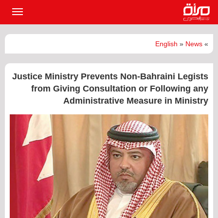
القائمة
الرئيسي
English
»
News
»
Justice Ministry Prevents Non-Bahraini Legists
from Giving Consultation or Following any
Administrative Measure in Ministry