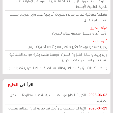
ساوث تشاينا مورنينغ بوست: الخلاف بين السعودية والإمارات يهدد
بتمزيق الشرق الأوسط
منظمة حقوقية تطالب بفرض عقوبات أمريكية على وزير بحريني بسبب
تعذيب المعتقلين
مرآة البحرين
الأمير أندرو وغسل سمعة نظام البحرين
أحمد رضي
رحيل جسدي، وولادة فكرية: نصر الله وثقافة تجاوزت الزمن
وزير بريطاني سابق لشؤون الشرق الأوسط متهم بخرق قواعد الشفافية
بسبب دور استشاري في البحرين
وسط انتقادات للزيارة .. ملك بريطانيا يستضيف ملك البحرين في وندسور
اقرأ في
الخليج
الكويت: الحاج موسى المسري شهيداً مظلومًا بالسجن
2026-06-02
المركزي
الإمارات تنسحب من أوبك في ضربة قوية لتحالف منتجي
2026-04-29