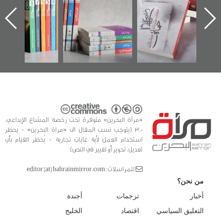
اعتصام الدراز
يقدمه «مركز أوال»
الساحات 2019
ه
وأحداث ساحة
في سلسلة من 5
الفداء لمركز أوال
كتب
للدراسات والتوثيق
«مرآة البحرين» متوفرة تحت رخصة المشاع الإبداعي،
3.0 (يتوجب نسب المقال الى «مراة البحرين» - يحظر
استخدام العمل لأية غايات تجارية - يُحظر القيام بأي
تعديل، تحوير أو تغيير في النص)
للمراسلات: editor [at] bahrainmirror.com
من نحن؟
أخبار
ترجمات
أجندة
التعليق السياسي
اقتصاد
الخليج