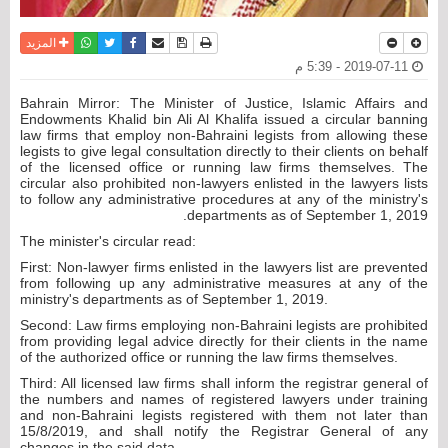
نسخة للطباعة
حفظ الموضوع
فيسبوك
تويتر
أرسل الى صديق
واتساب
المزيد
2019-07-11 - 5:39 م
Bahrain Mirror: The Minister of Justice, Islamic Affairs and
Endowments Khalid bin Ali Al Khalifa issued a circular banning
law firms that employ non-Bahraini legists from allowing these
legists to give legal consultation directly to their clients on behalf
of the licensed office or running law firms themselves. The
circular also prohibited non-lawyers enlisted in the lawyers lists
to follow any administrative procedures at any of the ministry's
departments as of September 1, 2019.
The minister's circular read:
First: Non-lawyer firms enlisted in the lawyers list are prevented
from following up any administrative measures at any of the
ministry's departments as of September 1, 2019.
Second: Law firms employing non-Bahraini legists are prohibited
from providing legal advice directly for their clients in the name
of the authorized office or running the law firms themselves.
Third: All licensed law firms shall inform the registrar general of
the numbers and names of registered lawyers under training
and non-Bahraini legists registered with them not later than
15/8/2019, and shall notify the Registrar General of any
changes in the said data.