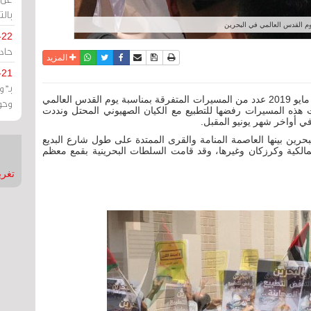
بالت
 القدس العالمي في البحرين
-22
حادة
نسخة للطباعة
حفظ الموضوع
فيسبوك
تويتر
أرسل الى صديق
واتساب
المزيد
-21
بـ"
مرآة البحرين (خاص): جابت البحرين اليوم الجمعة 31 مايو 2019 عدد من المسيرات المتفرقة بمناسبة يوم القدس العالمي
وحو
هذه المسيرات رفضها للتطبيع مع الكيان الصهيوني المحتل ونددت
 أواخر شهر يونيو المقبل.
ن بينها العاصمة المنامة والقرى الممتدة على طول شارع البديع
الكية وكرزكان وغيرها، وقد قامت السلطات البحرينية بقمع معظم
تغريدات