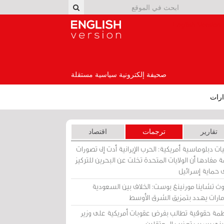
English Version
صحيفة إلكترونية سياسية مستقلة
رات
تقارير
ترجمات
اقتصاد
ات دبلوماسية أمريكية: الحرب الإيرانية أدت إلى تصورات
 مفادها أن الولايات المتحدة تخلت عن البحرين للتركيز
 حماية إسرائيل
ث تشاينا مورنينغ بوست: الخلاف بين السعودية
إمارات يهدد بتمزيق الشرق الأوسط
مة حقوقية تطالب بفرض عقوبات أمريكية على وزير
يني بسبب تعذيب المعتقلين