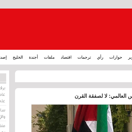
ير
حوارات
رأي
ترجمات
اقتصاد
ملفات
أجندة
الخليج
إصدا
برقي
عامة
 العالمي: لا لصفقة القرن
على
ساو
وال
منظ
بحر