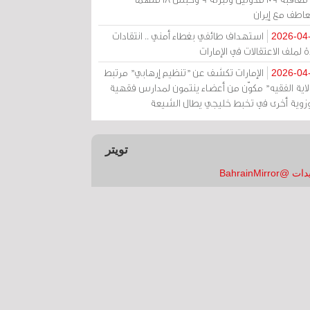
عاطف مع إيران
استهداف طائفي بغطاء أمني .. انتقادات
2026-04
 لملف الاعتقالات في الإمارات
الإمارات تكشف عن "تنظيم إرهابي" مرتبط
2026-04
ولاية الفقيه" مكوّن من أعضاء ينتمون لمدارس فقهية
زوية أخرى في تخبط خليجي يطال الشيعة
تويتر
 @BahrainMirror