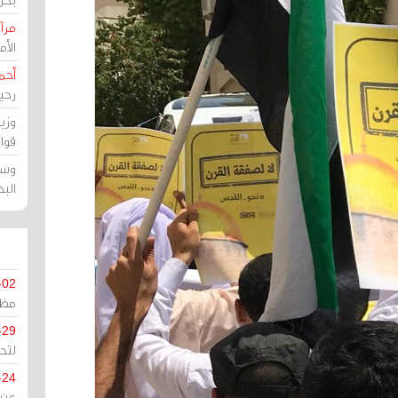
مرآة
الأ
أحم
رحي
وزي
قوا
وسط
الب
-02
مظل
-29
لتح
-24