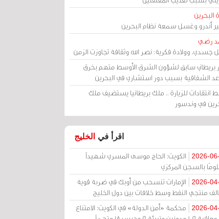
 البحرين
مير أندرو وغسل سمعة نظام البحرين
د رضي
ل جسدي، وولادة فكرية: نصر الله وثقافة تجاوزت الزمن
ر بريطاني سابق لشؤون الشرق الأوسط متهم بخرق
عد الشفافية بسبب دور استشاري في البحرين
 انتقادات للزيارة .. ملك بريطانيا يستضيف ملك
حرين في وندسور
اقرأ في
الخليج
الكويت: الحاج موسى المسري شهيداً
2026-06
ومًا بالسجن المركزي
الإمارات تنسحب من أوبك في ضربة قوية
2026-04
الف منتجي النفط وسط خلافات بين دول الخليج
محكمة «أمن الدولة» في الكويت: الامتناع
2026-04
عن معاقبة 109 مدونين وتبرئة 9 وحبس 18 متهماً