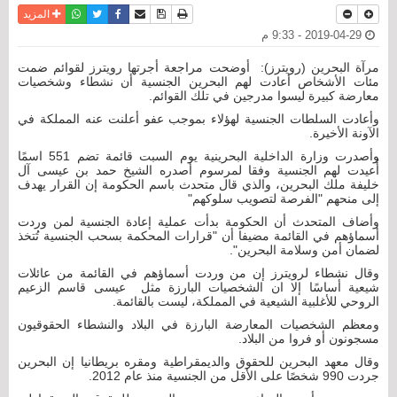
نسخة للطباعة
حفظ الموضوع
فيسبوك
تويتر
أرسل الى صديق
واتساب
المزيد
2019-04-29 - 9:33 م
مرآة البحرين (رويترز): أوضحت مراجعة أجرتها رويترز لقوائم ضمت
مئات الأشخاص أعادت لهم البحرين الجنسية أن نشطاء وشخصيات
معارضة كبيرة ليسوا مدرجين في تلك القوائم.
وأعادت السلطات الجنسية لهؤلاء بموجب عفو أعلنت عنه المملكة في
الآونة الأخيرة.
وأصدرت وزارة الداخلية البحرينية يوم السبت قائمة تضم 551 اسمًا
أُعيدت لهم الجنسية وفقا لمرسوم أصدره الشيخ حمد بن عيسى آل
خليفة ملك البحرين، والذي قال متحدث باسم الحكومة إن القرار يهدف
إلى منحهم "الفرصة لتصويب سلوكهم"
وأضاف المتحدث أن الحكومة بدأت عملية إعادة الجنسية لمن وردت
أسماؤهم في القائمة مضيفا أن "قرارات المحكمة بسحب الجنسية تُتخذ
لضمان أمن وسلامة البحرين".
وقال نشطاء لرويترز إن من وردت أسماؤهم في القائمة من عائلات
شيعية أساسًا إلا ان الشخصيات البارزة مثل عيسى قاسم الزعيم
الروحي للأغلبية الشيعية في المملكة، ليست بالقائمة.
ومعظم الشخصيات المعارضة البارزة في البلاد والنشطاء الحقوقيون
مسجونون أو فروا من البلاد.
وقال معهد البحرين للحقوق والديمقراطية ومقره بريطانيا إن البحرين
جردت 990 شخصًا على الأقل من الجنسية منذ عام 2012.