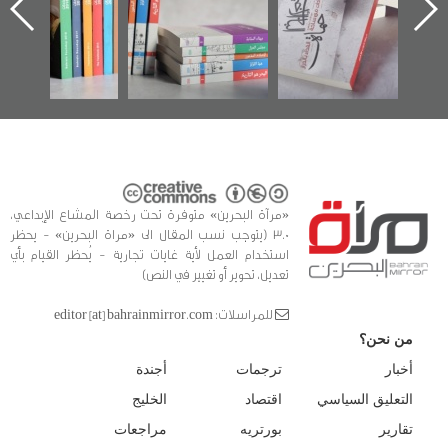
ه
وأحداث ساحة
في سلسلة من 5
الفداء لمركز أوال
كتب
للدراسات والتوثيق
«مرآة البحرين» متوفرة تحت رخصة المشاع الإبداعي،
3.0 (يتوجب نسب المقال الى «مراة البحرين» - يحظر
استخدام العمل لأية غايات تجارية - يُحظر القيام بأي
تعديل، تحوير أو تغيير في النص)
للمراسلات: editor [at] bahrainmirror.com
من نحن؟
أخبار
ترجمات
أجندة
التعليق السياسي
اقتصاد
الخليج
تقارير
بورتريه
مراجعات