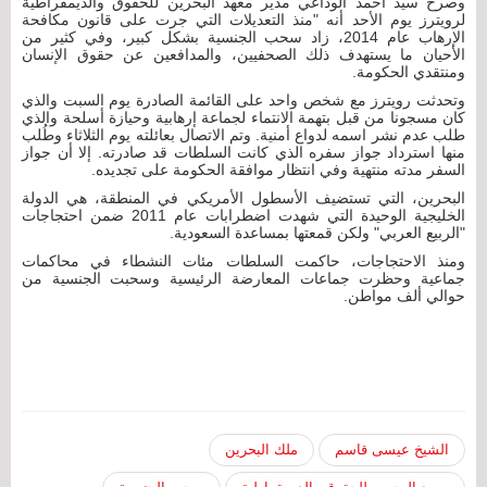
وصرح سيد أحمد الوداعي مدير معهد البحرين للحقوق والديمقراطية
لرويترز يوم الأحد أنه "منذ التعديلات التي جرت على قانون مكافحة
الإرهاب عام 2014، زاد سحب الجنسية بشكل كبير، وفي كثير من
الأحيان ما يستهدف ذلك الصحفيين، والمدافعين عن حقوق الإنسان
ومنتقدي الحكومة.
وتحدثت رويترز مع شخص واحد على القائمة الصادرة يوم السبت والذي
كان مسجونا من قبل بتهمة الانتماء لجماعة إرهابية وحيازة أسلحة والذي
طلب عدم نشر اسمه لدواع أمنية. وتم الاتصال بعائلته يوم الثلاثاء وطُلب
منها استرداد جواز سفره الذي كانت السلطات قد صادرته. إلا أن جواز
السفر مدته منتهية وفي انتظار موافقة الحكومة على تجديده.
البحرين، التي تستضيف الأسطول الأمريكي في المنطقة، هي الدولة
الخليجية الوحيدة التي شهدت اضطرابات عام 2011 ضمن احتجاجات
"الربيع العربي" ولكن قمعتها بمساعدة السعودية.
ومنذ الاحتجاجات، حاكمت السلطات مئات النشطاء في محاكمات
جماعية وحظرت جماعات المعارضة الرئيسية وسحبت الجنسية من
حوالي ألف مواطن.
الشيخ عيسى قاسم
ملك البحرين