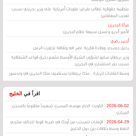
منظمة حقوقية تطالب بفرض عقوبات أمريكية على وزير بحريني بسبب
تعذيب المعتقلين
مرآة البحرين
الأمير أندرو وغسل سمعة نظام البحرين
أحمد رضي
رحيل جسدي، وولادة فكرية: نصر الله وثقافة تجاوزت الزمن
وزير بريطاني سابق لشؤون الشرق الأوسط متهم بخرق قواعد الشفافية
بسبب دور استشاري في البحرين
وسط انتقادات للزيارة .. ملك بريطانيا يستضيف ملك البحرين في وندسور
اقرأ في
الخليج
الكويت: الحاج موسى المسري شهيداً مظلومًا بالسجن
2026-06-02
المركزي
الإمارات تنسحب من أوبك في ضربة قوية لتحالف منتجي
2026-04-29
النفط وسط خلافات بين دول الخليج