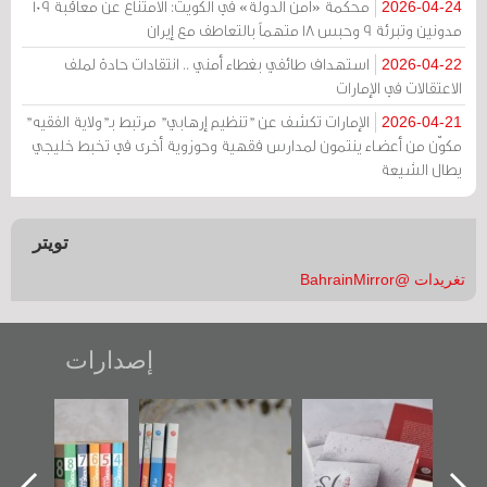
محكمة «أمن الدولة» في الكويت: الامتناع عن معاقبة 109
2026-04-24
مدونين وتبرئة 9 وحبس 18 متهماً بالتعاطف مع إيران
استهداف طائفي بغطاء أمني .. انتقادات حادة لملف
2026-04-22
الاعتقالات في الإمارات
الإمارات تكشف عن "تنظيم إرهابي" مرتبط بـ"ولاية الفقيه"
2026-04-21
مكوّن من أعضاء ينتمون لمدارس فقهية وحوزوية أخرى في تخبط خليجي
يطال الشيعة
تويتر
تغريدات @BahrainMirror
إصدارات
"حماة الباب الأخير":
تصنيف موضوعي
"مرآة البحرين"
الإصدار الأول عن
للوثائق البريطانية
تصدر حصاد
اعتصام الدراز
يقدمه «مركز أوال»
الساحات 2019