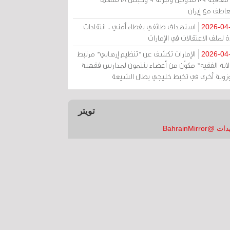
عاطف مع إيران
استهداف طائفي بغطاء أمني .. انتقادات
2026-04
 لملف الاعتقالات في الإمارات
الإمارات تكشف عن "تنظيم إرهابي" مرتبط
2026-04
ولاية الفقيه" مكوّن من أعضاء ينتمون لمدارس فقهية
زوية أخرى في تخبط خليجي يطال الشيعة
تويتر
 @BahrainMirror