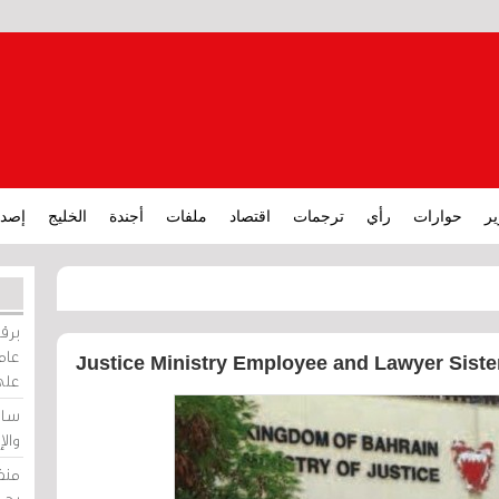
ير
حوارات
رأي
ترجمات
اقتصاد
ملفات
أجندة
الخليج
إصدا
برقي
عامة
Justice Ministry Employee and Lawyer Siste
على
ساو
وال
منظ
بحر