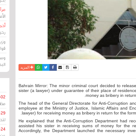
مرآة
الأ
أحم
رحي
وزي
قوا
وسط
الب
نسخة للطباعة
حفظ الموضوع
فيسبوك
تويتر
أرسل الى صديق
واتساب
المزيد
Bahrain Mirror: The minor criminal court decided to release
sister (a lawyer) under guarantee of their place of residen
money as bribery in return
-02
مظل
The head of the General Directorate for Anti-Corruption an
employee at the Ministry of Justice, Islamic Affairs and E
-29
lawyer) for receiving money as bribery in return for the forme
لتح
He explained that the Anti-Corruption Department had rec
assisted his sister in receiving sums of money for the r
-24
Accordingly, the Department launched the necessary inve