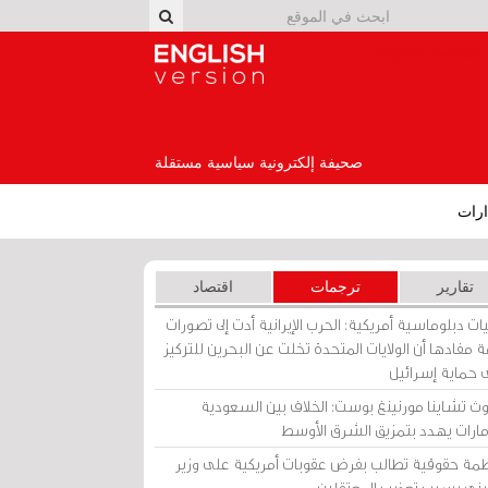
English Version
صحيفة إلكترونية سياسية مستقلة
رات
تقارير
ترجمات
اقتصاد
ات دبلوماسية أمريكية: الحرب الإيرانية أدت إلى تصورات
 مفادها أن الولايات المتحدة تخلت عن البحرين للتركيز
 حماية إسرائيل
ث تشاينا مورنينغ بوست: الخلاف بين السعودية
إمارات يهدد بتمزيق الشرق الأوسط
مة حقوقية تطالب بفرض عقوبات أمريكية على وزير
يني بسبب تعذيب المعتقلين