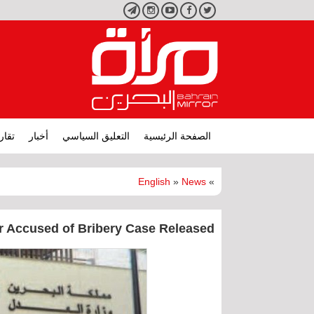
تويتر
فيسبوك
يوتيوب
انستجرام
تليجرام
الصفحة الرئيسية
التعليق السياسي
أخبار
تقار
English
»
News
»
r Accused of Bribery Case Released