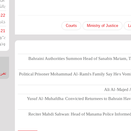
بالت
-22
حادة
Courts
Ministry of Justice
L
-21
بـ"
وحو
Bahraini Authorities Summon Head of Sanabis Ma'tam, T
Political Prisoner Mohammad Al-Raml's Family Say He's Vomi
تغريدات
Ali Al-Majed A
Yusuf Al-Muhafdha: Convicted Returnees to Bahrain Have 
Reciter Mahdi Sahwan: Head of Manama Police Informed 