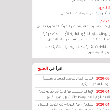
 البحرين
مير أندرو وغسل سمعة نظام البحرين
د رضي
ل جسدي، وولادة فكرية: نصر الله وثقافة تجاوزت الزمن
ر بريطاني سابق لشؤون الشرق الأوسط متهم بخرق
عد الشفافية بسبب دور استشاري في البحرين
 انتقادات للزيارة .. ملك بريطانيا يستضيف ملك
حرين في وندسور
اقرأ في
الخليج
الكويت: الحاج موسى المسري شهيداً
2026-06
ومًا بالسجن المركزي
الإمارات تنسحب من أوبك في ضربة قوية
2026-04
الف منتجي النفط وسط خلافات بين دول الخليج
محكمة «أمن الدولة» في الكويت: الامتناع
2026-04
عن معاقبة 109 مدونين وتبرئة 9 وحبس 18 متهماً