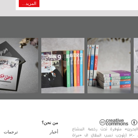
المزيد...
يف موضوعي
"مرآة البحرين"
«وطن عكر» رواية
ح
ائق البريطانية
تصدر حصاد
جديدة لمعتقل
ه «مركز أوال»
الساحات 2019
عسكري تصدر عن
في سلسلة من 5
«مرآة البحرين»
كتب
من نحن؟
البحرين» متوفرة تحت رخصة المشاع
أخبار
ترجمات
الإبداعي، 3.0 (يتوجب نسب المقال الى «مراة