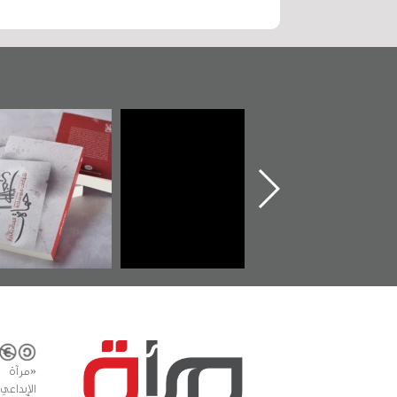
تدشين كتاب "من
"حماة الباب الأخير":
تصن
أهل الجنة" عن
الإصدار الأول عن
للوث
الشهيد سيد كاظم
اعتصام الدراز
يقدم
السهلاوي في ذكراه
وأحداث ساحة
الفداء لمركز أوال
للدراسات والتوثيق
«مرآة 