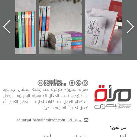
"حماة الباب الأخير":
تصنيف موضوعي
"مرآة البحرين"
الإصدار الأول عن
للوثائق البريطانية
تصدر حصاد
اعتصام الدراز
يقدمه «مركز أوال»
الساحات 2019
ه
وأحداث ساحة
في سلسلة من 5
الفداء لمركز أوال
كتب
للدراسات والتوثيق
«مرآة البحرين» متوفرة تحت رخصة المشاع الإبداعي،
3.0 (يتوجب نسب المقال الى «مراة البحرين» - يحظر
استخدام العمل لأية غايات تجارية - يُحظر القيام بأي
تعديل، تحوير أو تغيير في النص)
للمراسلات: editor [at] bahrainmirror.com
من نحن؟
أخبار
ترجمات
أجندة