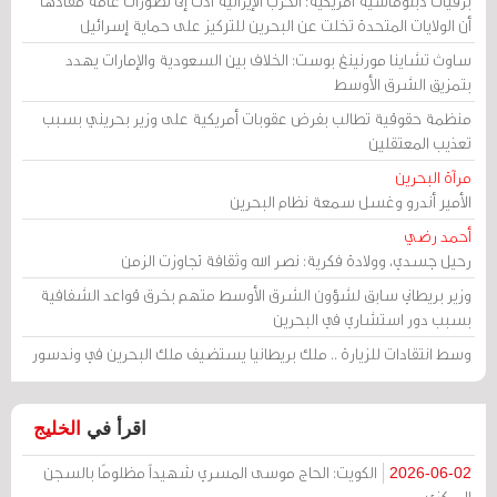
برقيات دبلوماسية أمريكية: الحرب الإيرانية أدت إلى تصورات عامة مفادها
أن الولايات المتحدة تخلت عن البحرين للتركيز على حماية إسرائيل
ساوث تشاينا مورنينغ بوست: الخلاف بين السعودية والإمارات يهدد
بتمزيق الشرق الأوسط
منظمة حقوقية تطالب بفرض عقوبات أمريكية على وزير بحريني بسبب
تعذيب المعتقلين
مرآة البحرين
الأمير أندرو وغسل سمعة نظام البحرين
أحمد رضي
رحيل جسدي، وولادة فكرية: نصر الله وثقافة تجاوزت الزمن
وزير بريطاني سابق لشؤون الشرق الأوسط متهم بخرق قواعد الشفافية
بسبب دور استشاري في البحرين
وسط انتقادات للزيارة .. ملك بريطانيا يستضيف ملك البحرين في وندسور
اقرأ في
الخليج
الكويت: الحاج موسى المسري شهيداً مظلومًا بالسجن
2026-06-02
المركزي