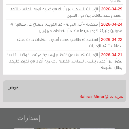
الإمارات تنسحب من أوبك في ضربة قوية لتحالف منتجي
2026-04-29
النفط وسط خلافات بين دول الخليج
محكمة «أمن الدولة» في الكويت: الامتناع عن معاقبة 109
2026-04-24
مدونين وتبرئة 9 وحبس 18 متهماً بالتعاطف مع إيران
استهداف طائفي بغطاء أمني .. انتقادات حادة لملف
2026-04-22
الاعتقالات في الإمارات
الإمارات تكشف عن "تنظيم إرهابي" مرتبط بـ"ولاية الفقيه"
2026-04-21
مكوّن من أعضاء ينتمون لمدارس فقهية وحوزوية أخرى في تخبط خليجي
يطال الشيعة
تويتر
تغريدات @BahrainMirror
إصدارات