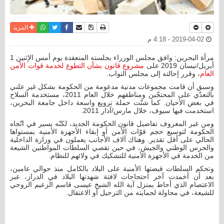
نسخة للطباعة
حفظ الموضوع
فيسبوك
تويتر
أرسل الى صديق
واتساب
المزيد
2019-04-02 - 4:18 م
مرآة البحرين: وافق مجلس الوزراء بجلسته المنعقدة يوم أمس الإثنين 1
أبريل/نيسان 2019 على
مشروع قانون بشأن التطوع لخدمة قوات الأمن
العام
، وقرر إحالته إلى مجلس النواب.
وسبق أن قامت مجموعات مدنية مدعومة من الحكومة بشكل غير علني
بالتعدّي على المحتجّين ومناطقهم خلال العام 2011، مستخدمة السلاح
في بعض الأحيان. كما شنّت حملة ترويع واسعة داخل جامعة البحرين،
استخدمت فيها سيوف، خلال مارس/آذار 2011.
ومن غير المعروف تفاصيل قانون الحكومة الجديد، لكنّه يسير في اتّجاه
الحكومة لتوسيع حجم قوّات الأمن أو إبقاء الأجهزة الأمنية بمستواها
الحالي على أقل تقدير. وهناك آلاف الأجانب يعملون في وزارة الداخلية
والحرس الوطني والجيش، في حين تقصي السلطات المواطنين الشيعة
من الخدمة في الأجهزة الأمنية للتشكيك في ولائهم للنظام.
وتحكم السلطات قبضتها الأمنية على البلاد بالكامل منذ حوالي عامين،
بعد أن أخمدت آخر احتجاجات لافتة شهدتها البلاد في الدراز، عبر
الاعتصام الذي أحاط بمنزل آية الله الشيخ عيسى قاسم الزعيم الروحي
للشيعة، في محاولة لحمايته من الترحيل أو الاعتقال.