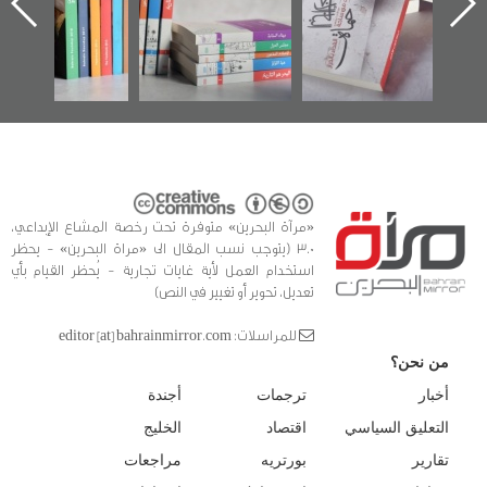
ه
وأحداث ساحة
في سلسلة من 5
الفداء لمركز أوال
كتب
للدراسات والتوثيق
«مرآة البحرين» متوفرة تحت رخصة المشاع الإبداعي،
3.0 (يتوجب نسب المقال الى «مراة البحرين» - يحظر
استخدام العمل لأية غايات تجارية - يُحظر القيام بأي
تعديل، تحوير أو تغيير في النص)
للمراسلات: editor [at] bahrainmirror.com
من نحن؟
أخبار
ترجمات
أجندة
التعليق السياسي
اقتصاد
الخليج
تقارير
بورتريه
مراجعات