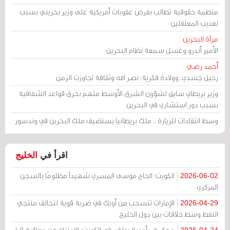
منظمة حقوقية تطالب بفرض عقوبات أمريكية على وزير بحريني بسبب
تعذيب المعتقلين
مرآة البحرين
الأمير أندرو وغسل سمعة نظام البحرين
أحمد رضي
رحيل جسدي، وولادة فكرية: نصر الله وثقافة تجاوزت الزمن
وزير بريطاني سابق لشؤون الشرق الأوسط متهم بخرق قواعد الشفافية
بسبب دور استشاري في البحرين
وسط انتقادات للزيارة .. ملك بريطانيا يستضيف ملك البحرين في وندسور
اقرأ في
الخليج
الكويت: الحاج موسى المسري شهيداً مظلومًا بالسجن
2026-06-02
المركزي
الإمارات تنسحب من أوبك في ضربة قوية لتحالف منتجي
2026-04-29
النفط وسط خلافات بين دول الخليج
محكمة «أمن الدولة» في الكويت: الامتناع عن معاقبة 109
2026-04-24