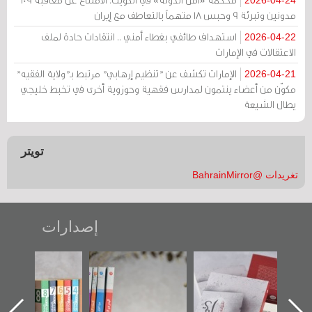
مدونين وتبرئة 9 وحبس 18 متهماً بالتعاطف مع إيران
استهداف طائفي بغطاء أمني .. انتقادات حادة لملف
2026-04-22
الاعتقالات في الإمارات
الإمارات تكشف عن "تنظيم إرهابي" مرتبط بـ"ولاية الفقيه"
2026-04-21
مكوّن من أعضاء ينتمون لمدارس فقهية وحوزوية أخرى في تخبط خليجي
يطال الشيعة
تويتر
تغريدات @BahrainMirror
إصدارات
"حماة الباب الأخير":
تصنيف موضوعي
"مرآة البحرين"
الإصدار الأول عن
للوثائق البريطانية
تصدر حصاد
اعتصام الدراز
يقدمه «مركز أوال»
الساحات 2019