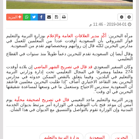
نسخة للطباعة
حفظ الموضوع
فيسبوك
تويتر
أرسل الى صديق
واتساب
المزيد
2019-04-01 - 11:46 م
مرآة البحرين:
أكّد مدير العلاقات العامة والإعلام
بوزارة التربية والتعليم
فواز الشروقي بأن السعودية أوفدت عددا من المعلّمين للعمل في
مدارس البحرين لكنّه قال إن رواتبهم ومخصصاتهم تقدم من السعودية.
وقال أيضا إن السعودية تقدم للبحرين دعماً طويلاً منذ سنوات في القطاع
التعليمي.
وكان السفير السعودي
قد قال في تصريح الشهر الماضي
إن بلاده أوفدت
274 معلما ومشرفا في المجال التعليمي تحت إدارة وزارتي التربية
والتعليم في البلدين، وفيما يتعلق بالنقص الممكن حدوثه في مدارس
البحرين بعد التقاعد الاختياري أضاف "إذا طلبت البحرين معلمين فأعتقد
أن السعودية ستدرس الاحتياج وستعمل ما في وسعها لمساعدة شقيقتها
البحرين في أي وقت".
وزير التربية والتعليم ماجد النعيمي
قال في تصريح لصحيفة محلّية
يوم
أمس إن موعد فتح باب التوظيف في الوزارة أمر مرتبط بديوان الخدمة
المدنية وإن الوزارة تقوم بالتواصل والتنسيق مع الديوان في هذا الشأن.
البحرين
السعودية
وزارة التربية والتعليم