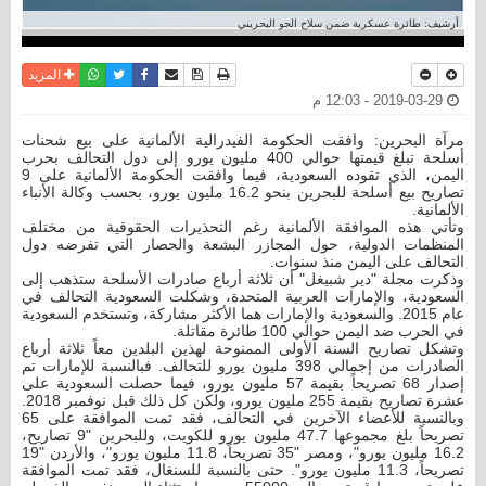
أرشيف: طائرة عسكرية ضمن سلاح الجو البحريني
نسخة للطباعة
حفظ الموضوع
فيسبوك
تويتر
أرسل الى صديق
واتساب
المزيد
2019-03-29 - 12:03 م
مرآة البحرين: وافقت الحكومة الفيدرالية الألمانية على بيع شحنات
أسلحة تبلغ قيمتها حوالي 400 مليون يورو إلى دول التحالف بحرب
اليمن، الذي تقوده السعودية، فيما وافقت الحكومة الألمانية على 9
تصاريح بيع أسلحة للبحرين بنحو 16.2 مليون يورو، بحسب وكالة الأنباء
الألمانية.
وتأتي هذه الموافقة الألمانية رغم التحذيرات الحقوقية من مختلف
المنظمات الدولية، حول المجازر البشعة والحصار التي تفرضه دول
التحالف على اليمن منذ سنوات.
وذكرت مجلة "دير شبيغل" أن ثلاثة أرباع صادرات الأسلحة ستذهب إلى
السعودية، والإمارات العربية المتحدة، وشكلت السعودية التحالف في
عام 2015. والسعودية والإمارات هما الأكثر مشاركة، وتستخدم السعودية
في الحرب ضد اليمن حوالي 100 طائرة مقاتلة.
وتشكل تصاريح السنة الأولى الممنوحة لهذين البلدين معاً ثلاثة أرباع
الصادرات من إجمالي 398 مليون يورو للتحالف. فبالنسبة للإمارات تم
إصدار 68 تصريحاً بقيمة 57 مليون يورو، فيما حصلت السعودية على
عشرة تصاريح بقيمة 255 مليون يورو، ولكن كل ذلك قبل نوفمبر 2018.
وبالنسبة للأعضاء الآخرين في التحالف، فقد تمت الموافقة على 65
تصريحاً بلغ مجموعها 47.7 مليون يورو للكويت، وللبحرين "9 تصاريح،
16.2 مليون يورو"، ومصر "35 تصريحاً، 11.8 مليون يورو"، والأردن "19
تصريحاً، 11.3 مليون يورو". حتى بالنسبة للسنغال، فقد تمت الموافقة