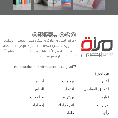
«مرآة البحرين» متوفرة تحت رخصة المشاع الإبداعي،
3.0 (يتوجب نسب المقال الى «مراة البحرين» - يحظر
استخدام العمل لأية غايات تجارية - يُحظر القيام بأي
تعديل، تحوير أو تغيير في النص)
للمراسلات: editor [at] bahrainmirror.com
من نحن؟
أخبار
ترجمات
أجندة
التعليق السياسي
اقتصاد
الخليج
تقارير
بورتريه
مراجعات
حوارات
انفوجرافك
إصدارات
رأي
ملفات