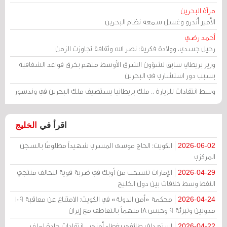
مرآة البحرين
الأمير أندرو وغسل سمعة نظام البحرين
أحمد رضي
رحيل جسدي، وولادة فكرية: نصر الله وثقافة تجاوزت الزمن
وزير بريطاني سابق لشؤون الشرق الأوسط متهم بخرق قواعد الشفافية
بسبب دور استشاري في البحرين
وسط انتقادات للزيارة .. ملك بريطانيا يستضيف ملك البحرين في وندسور
اقرأ في
الخليج
الكويت: الحاج موسى المسري شهيداً مظلومًا بالسجن
2026-06-02
المركزي
الإمارات تنسحب من أوبك في ضربة قوية لتحالف منتجي
2026-04-29
النفط وسط خلافات بين دول الخليج
محكمة «أمن الدولة» في الكويت: الامتناع عن معاقبة 109
2026-04-24
مدونين وتبرئة 9 وحبس 18 متهماً بالتعاطف مع إيران
استهداف طائفي بغطاء أمني .. انتقادات حادة لملف
2026-04-22