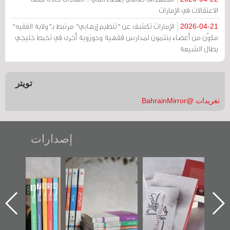
الاعتقالات في الإمارات
الإمارات تكشف عن "تنظيم إرهابي" مرتبط بـ"ولاية الفقيه"
2026-04-21
مكوّن من أعضاء ينتمون لمدارس فقهية وحوزوية أخرى في تخبط خليجي
يطال الشيعة
تويتر
تغريدات @BahrainMirror
إصدارات
"حماة الباب الأخير":
تصنيف موضوعي
"مرآة البحرين"
الإصدار الأول عن
للوثائق البريطانية
تصدر حصاد
اعتصام الدراز
يقدمه «مركز أوال»
الساحات 2019
ه
وأحداث ساحة
في سلسلة من 5
الفداء لمركز أوال
كتب
للدراسات والتوثيق