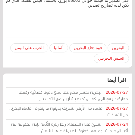
على تصدير ما قيمته حوالي 55000 يورو، باستثناء اليمن نفسه، الذي لم
يكن لديه تصاريح تصدير.
البحرين
قوة دفاع البحرين
ألمانيا
الحرب على اليمن
الجيش البحريني
اقرأ أيضا
البحرين تخسر محاولتها لمنع دعوى قضائية رفعها
2026-07-27
معارضون في المملكة المتحدة بشأن برامج التجسس
علماء من الأزهر الشريف يدينون ما يتعرض علماء البحرين
2026-07-27
من انتهاكات
الشيخ عادل الشعلة: ربط زيارة الأئمة بإذن الحكومة من
2026-07-24
أكبر المحرمات.. ومنعها خطوة للهيمنة على الشعائر