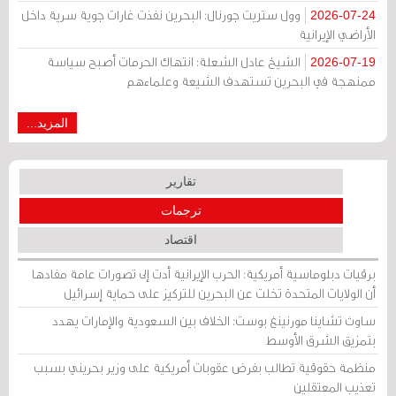
وول ستريت جورنال: البحرين نفذت غارات جوية سرية داخل
2026-07-24
الأراضي الإيرانية
الشيخ عادل الشعلة: انتهاك الحرمات أصبح سياسة
2026-07-19
ممنهجة في البحرين تستهدف الشيعة وعلماءهم
المزيد...
تقارير
ترجمات
اقتصاد
برقيات دبلوماسية أمريكية: الحرب الإيرانية أدت إلى تصورات عامة مفادها
أن الولايات المتحدة تخلت عن البحرين للتركيز على حماية إسرائيل
ساوث تشاينا مورنينغ بوست: الخلاف بين السعودية والإمارات يهدد
بتمزيق الشرق الأوسط
منظمة حقوقية تطالب بفرض عقوبات أمريكية على وزير بحريني بسبب
تعذيب المعتقلين