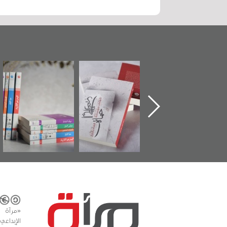
ماة الباب الأخير":
تصنيف موضوعي
"مرآة البحرين"
«
لإصدار الأول عن
للوثائق البريطانية
تصدر حصاد
اعتصام الدراز
يقدمه «مركز أوال»
الساحات 2019
ع
وأحداث ساحة
في سلسلة من 5
لفداء لمركز أوال
كتب
دراسات والتوثيق
«مرآة 