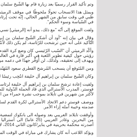
وتم تأكيد القرار رسميًا بعد زيارة قام بها الشّيخ سلمان
ويمثل هذا الانسحاب تحولًا ملحوظًا في موقف الرمي
ظبي في وقت سابق من الشهر الحالي، إنّه تحت [رئاسة
في السّياسة وسوء الحكم".
ولفت الموقع إلى أنّه "مع ذلك، يبدو أنه [الرميثي] نسي 
وقال في بيان إنه "أود أن أشكر الشّيخ سلمان بن إبراه
التّأكيد على أنه حين ترشحت للرّئاسة، لم يكن ذلك لأ
وأكّد الرميثي أن "السّبب الرّئيسي كان وضع كرة الق
رؤيتي حول كيفية تطوير اللعبة في أكبر قارة في العالم"
ويهدف إلى تحقيقه، ولذلك، لن أُوَفّر جهدًا في دعمه م
ومن المُتَوقع أن ينسحب المُرشح القطري سعود المُهَنّد
وكان الشّيخ سلمان بن إبراهيم آل خليفة انتُخِب رئيسًا للا
ولقيت إعادة ترشح سلمان بن إبراهيم آل خليفة لرئاسة الا
فوستر، المدرب الأسترالي الذي قاد الحملة الدّولية للم
لأكثر من شهرين في تايلاند بموجب نشرة حمراء من ال
ووصف فوستر دعم الاتحاد الأسترالي لكرة القدم لسلم
صدمته وخيبة أمله إزاء الأمر.
أصدرته محكمة بحرينية في يناير/كانون الثاني 2014، لإدانته بالمشاركة في اعتداء على مركز للشرطة.
ويؤكد اللاعب أنه كان يشارك في مباراة في الوقت المف