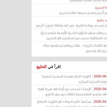
 البحرين
مير أندرو وغسل سمعة نظام البحرين
د رضي
ل جسدي، وولادة فكرية: نصر الله وثقافة تجاوزت الزمن
ر بريطاني سابق لشؤون الشرق الأوسط متهم بخرق
عد الشفافية بسبب دور استشاري في البحرين
 انتقادات للزيارة .. ملك بريطانيا يستضيف ملك
حرين في وندسور
اقرأ في
الخليج
الكويت: الحاج موسى المسري شهيداً
2026-06
ومًا بالسجن المركزي
الإمارات تنسحب من أوبك في ضربة قوية
2026-04
الف منتجي النفط وسط خلافات بين دول الخليج
محكمة «أمن الدولة» في الكويت: الامتناع
2026-04
عن معاقبة 109 مدونين وتبرئة 9 وحبس 18 متهماً