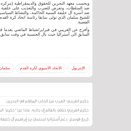
ضد السلطات، وتعرض للضرب والتعذيب على خلفية انتم
ضد أسرة آل خليفة السنية الحاكمة، والنشاط السياسي 
للشيخ سلمان الذي تولى سابقا رئاسة اتحاد كرة القدم
القضية.
وأفرج عن العريبي في فبراير/شباط الماضي بعدما قا
السابق الى أستراليا حيث نال الجنسية في وقت سابق 
الإنتربول
الاتحاد الآسيوي لكرة القدم
سلمان 
حكيم العريبي: الهرب من الجانب المظلم في البحرين
حكيم العريبي حظي بالعالم إلى جانبه، ماذا عن "حكيم" ال
كريغ فوستر: دعم أستراليا لسلمان بن إبراهيم آل خليفة ف