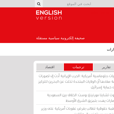
English Version
صحيفة إلكترونية سياسية مستقلة
رات
تقارير
ترجمات
اقتصاد
ات دبلوماسية أمريكية: الحرب الإيرانية أدت إلى تصورات
 مفادها أن الولايات المتحدة تخلت عن البحرين للتركيز
 حماية إسرائيل
ث تشاينا مورنينغ بوست: الخلاف بين السعودية
إمارات يهدد بتمزيق الشرق الأوسط
مة حقوقية تطالب بفرض عقوبات أمريكية على وزير
يني بسبب تعذيب المعتقلين