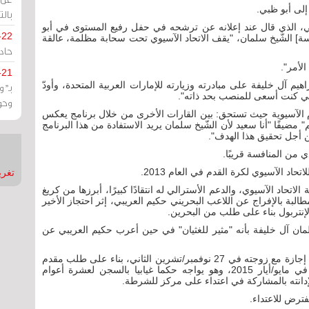
 إلى أبو ظبي.
بالت
ثي، الذي قال عند إعلانه عن ترشحه في حفل رفيع المستوى في أبو
-22
] الشّيخ سلمان، "يقف الاتحاد الآسيوي تحت سحابة مظلمة، عالقة
حادة
الأمر".
-21
يم آل خليفة على مبادرته وزيارته للإمارات العربية المتحدة، وأودّ
بـ"
ننّي كنت أسعى للمنصب بحد ذاته".
وحو
دم الآسيوية حيث تستحق: بين القارات الأخرى من خلال برنامج يعكس
 مضيفًا "أنا سعيد لأن الشّيخ سلمان يريد الاستفادة من هذا البرنامج
ن أجل تحقيق هذا الهدف".
ي من المنافسة قريبًا.
تحاد الآسيوي لكرة القدم في العام 2013.
تغريدات
تحاد الآسيوي، والدعم الأسترالي له انتقادًا كبيرًا، أبرزها من كريغ
طالبة بالإفراج عن اللاعب البحريني حكيم العريبي، إثر احتجاز الأخير
إنتربول بناء على طلب من البحرين.
ان آل خليفة بأنه "مثير للغثيان" في حين أعرب حكيم العريبي عن
وأوقفت تايلاند العريبي بعد وصوله الى بانكوك لتمضية إجازة مع زوجته في 27 نوفمبر/تشرين الثاني، بناء على طلب مقدم
من البحرين. وغادر العريبي (25 عاما) الى أستراليا في مايو/أيار 2015، وهو يواجه حكما غيابيا بالسجن لعشرة أعوام
ترض للاعتداء.