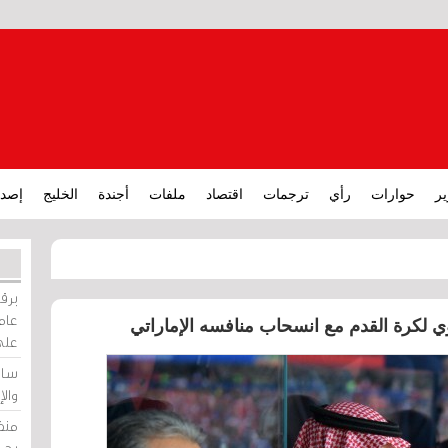
ير
حوارات
رأي
ترجمات
اقتصاد
ملفات
أجندة
الخليج
إصدا
برقي
عامة
وي لكرة القدم مع انسحاب منافسه الإماراتي
على
ساو
وال
منظ
بحر