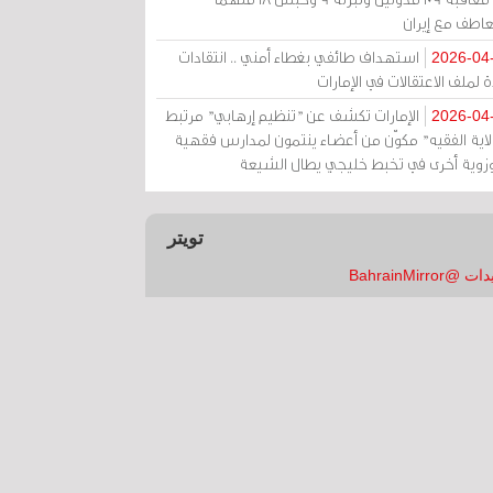
عاطف مع إيران
استهداف طائفي بغطاء أمني .. انتقادات
2026-04
 لملف الاعتقالات في الإمارات
الإمارات تكشف عن "تنظيم إرهابي" مرتبط
2026-04
ولاية الفقيه" مكوّن من أعضاء ينتمون لمدارس فقهية
زوية أخرى في تخبط خليجي يطال الشيعة
تويتر
 @BahrainMirror