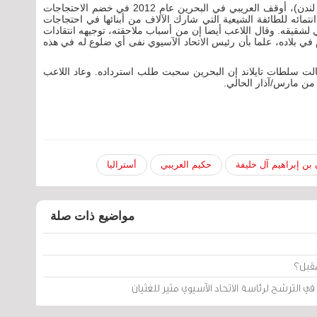
وبحسب معهد البحرين للحقوق والديمقراطية (مركزه لندن)، أوقف العريبي في البحرين عام 2012 في خضم الاحتجاجات
ائه للطائفة الشيعية التي شارك الآلاف من أبنائها في احتجاجات
لشقيقه. وقال اللاعب أيضا إن من أسباب ملاحقته، توجيهه انتقادات
 في بلاده، علما بأن رئيس الاتحاد الآسيوي نفى أي ضلوع له في هذه
لت سلطات تايلاند إن البحرين سحبت طلب استرداده. وعاد اللاعب
من مارس/آذار الحالي.
بن إبراهيم آل خليفة
حكيم العريبي
أستراليا
مواضيع ذات صلة
مقبل؟
ي الترشح لرئاسة الاتحاد الآسيوي مثير للغثيان