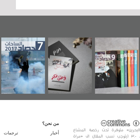
وطن عكر» رواية
حصاد 2017
عاشوراء البحرين...
جديدة لمعتقل
ويكيليكس السفارة
سكري تصدر عن
الأمريكية
«مرآة البحرين»
من نحن؟
البحرين» متوفرة تحت رخصة المشاع
أخبار
ترجمات
الإبداعي، 3.0 (يتوجب نسب المقال الى «مراة