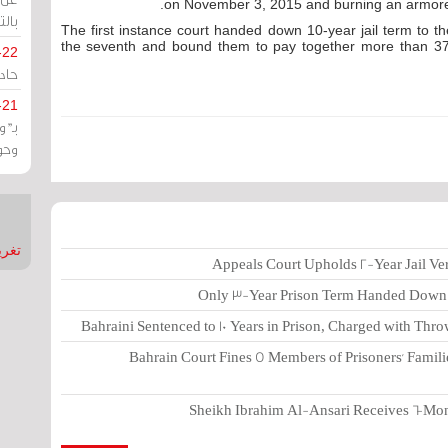
on November 3, 2015 and burning an armored v
بالت
The first instance court handed down 10-year jail term to th
the seventh and bound them to pay together more than 37
-22
حادة
-21
بـ"
وحو
تغريدات
Appeals Court Upholds 2-Year Jail V
Only 3-Year Prison Term Handed Down t
Bahraini Sentenced to 10 Years in Prison, Charged with Thr
Bahrain Court Fines 5 Members of Prisoners' Familie
Sheikh Ibrahim Al-Ansari Receives 6-Mont