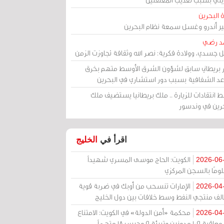
 البحرين
مير أندرو وغسل سمعة نظام البحرين
د رضي
ل جسدي، وولادة فكرية: نصر الله وثقافة تجاوزت الزمن
ر بريطاني سابق لشؤون الشرق الأوسط متهم بخرق
عد الشفافية بسبب دور استشاري في البحرين
 انتقادات للزيارة .. ملك بريطانيا يستضيف ملك
حرين في وندسور
اقرأ في
الخليج
الكويت: الحاج موسى المسري شهيداً
2026-06
ومًا بالسجن المركزي
الإمارات تنسحب من أوبك في ضربة قوية
2026-04
الف منتجي النفط وسط خلافات بين دول الخليج
محكمة «أمن الدولة» في الكويت: الامتناع
2026-04
عن معاقبة 109 مدونين وتبرئة 9 وحبس 18 متهماً