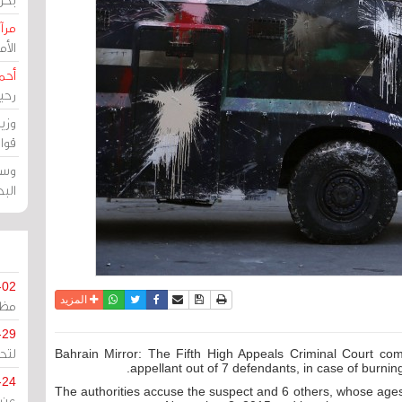
مرآة
الأ
أحم
رحي
وزي
قوا
وسط
الب
-02
نسخة للطباعة
حفظ الموضوع
فيسبوك
تويتر
أرسل الى صديق
واتساب
المزيد
مظل
-29
لتح
Bahrain Mirror: The Fifth High Appeals Criminal Court com
appellant out of 7 defendants, in case of burning
-24
The authorities accuse the suspect and 6 others, whose age