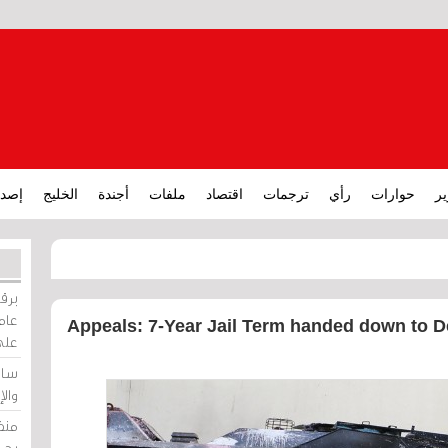
ير
حوارات
رأي
ترجمات
اقتصاد
ملفات
أجندة
الخليج
إصدا
برقي
عامة
Appeals: 7-Year Jail Term handed down to D
على
ساو
وال
منظ
بحر