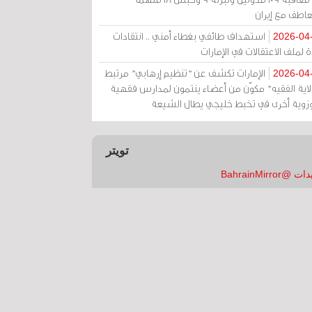
عاطف مع إيران
استهداف طائفي بغطاء أمني .. انتقادات
2026-04
 لملف الاعتقالات في الإمارات
الإمارات تكشف عن "تنظيم إرهابي" مرتبط
2026-04
ولاية الفقيه" مكوّن من أعضاء ينتمون لمدارس فقهية
زوية أخرى في تخبط خليجي يطال الشيعة
تويتر
 @BahrainMirror