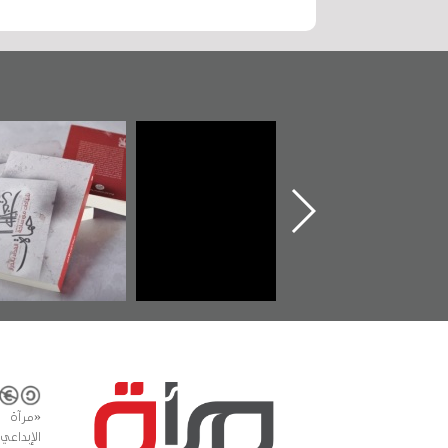
تدشين كتاب "من
"حماة الباب الأخير":
تصنيف موض
أهل الجنة" عن
الإصدار الأول عن
للوثائق البري
الشهيد سيد كاظم
اعتصام الدراز
يقدمه «مركز 
السهلاوي في ذكراه
وأحداث ساحة
الفداء لمركز أوال
كتب
للدراسات والتوثيق
«مرآة 