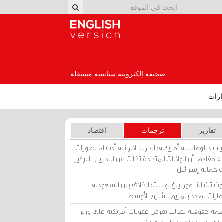
English Version
صحيفة إلكترونية سياسية مستقلة
رات
تقارير
ترجمات
اقتصاد
ات دبلوماسية أمريكية: الحرب الإيرانية أدت إلى تصورات
 مفادها أن الولايات المتحدة تخلت عن البحرين للتركيز
 حماية إسرائيل
ث تشاينا مورنينغ بوست: الخلاف بين السعودية
إمارات يهدد بتمزيق الشرق الأوسط
مة حقوقية تطالب بفرض عقوبات أمريكية على وزير
يني بسبب تعذيب المعتقلين