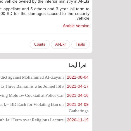
ehicle owned by the interior ministry in Al-Ekr.
e appellant and 5 others and 3-year jail term to
00 BD for the damages caused to the security
vehicle.
Arabic Version
Courts
Al-Ekr
Trials
اقرأ أيضا
erdict against Mohammad Al-Zayani
2021-08-04
o Three Bahrainis who Joined ISIS
2021-04-17
owing Molotov Cocktail at Police Car
2021-04-16
s 1,000 BD Each for Violating Ban on
2021-04-09
Gatherings
h Jail Term over Religious Lecture
2020-11-19