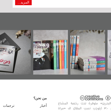
المزيد...
وعي
"مرآة البحرين"
«وطن عكر» رواية
حصاد 2017
طانية
تصدر حصاد
جديدة لمعتقل
أوال»
الساحات 2019
عسكري تصدر عن
في سلسلة من 5
«مرآة البحرين»
من نحن؟
البحرين» متوفرة تحت رخصة المشاع
أخبار
ترجمات
الإبداعي، 3.0 (يتوجب نسب المقال الى «مراة