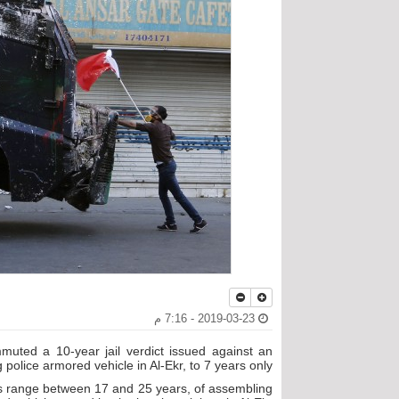
2019-03-23 - 7:16 م
muted a 10-year jail verdict issued against an
 police armored vehicle in Al-Ekr, to 7 years only.
s range between 17 and 25 years, of assembling