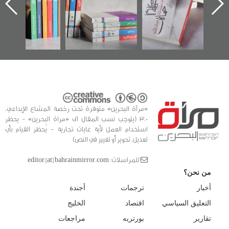
ه
وأحداث ساحة
في سلسلة من 5
الفداء لمركز أوال
كتب
للدراسات والتوثيق
«مرآة البحرين» متوفرة تحت رخصة المشاع الإبداعي،
3.0 (يتوجب نسب المقال الى «مراة البحرين» - يحظر
استخدام العمل لأية غايات تجارية - يُحظر القيام بأي
تعديل، تحوير أو تغيير في النص)
للمراسلات: editor [at] bahrainmirror.com
من نحن؟
أخبار
ترجمات
أجندة
التعليق السياسي
اقتصاد
الخليج
تقارير
بورتريه
مراجعات