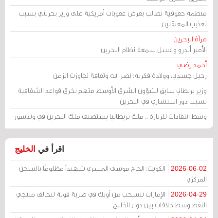
منظمة حقوقية تطالب بفرض عقوبات أمريكية على وزير بحريني بسبب
تعذيب المعتقلين
مرآة البحرين
الأمير أندرو وغسل سمعة نظام البحرين
أحمد رضي
رحيل جسدي، وولادة فكرية: نصر الله وثقافة تجاوزت الزمن
وزير بريطاني سابق لشؤون الشرق الأوسط متهم بخرق قواعد الشفافية
بسبب دور استشاري في البحرين
وسط انتقادات للزيارة .. ملك بريطانيا يستضيف ملك البحرين في وندسور
اقرأ في
الخليج
الكويت: الحاج موسى المسري شهيداً مظلومًا بالسجن
2026-06-02
المركزي
الإمارات تنسحب من أوبك في ضربة قوية لتحالف منتجي
2026-04-29
النفط وسط خلافات بين دول الخليج