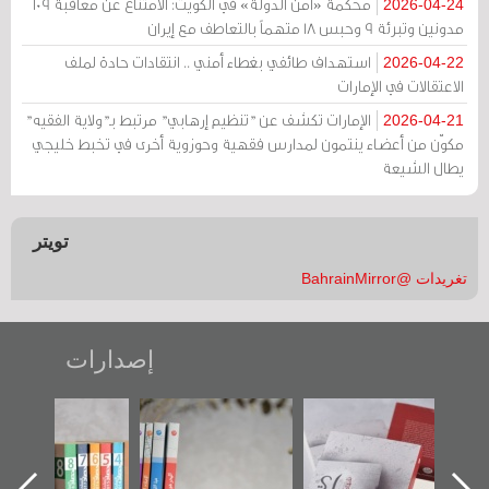
محكمة «أمن الدولة» في الكويت: الامتناع عن معاقبة 109
2026-04-24
مدونين وتبرئة 9 وحبس 18 متهماً بالتعاطف مع إيران
استهداف طائفي بغطاء أمني .. انتقادات حادة لملف
2026-04-22
الاعتقالات في الإمارات
الإمارات تكشف عن "تنظيم إرهابي" مرتبط بـ"ولاية الفقيه"
2026-04-21
مكوّن من أعضاء ينتمون لمدارس فقهية وحوزوية أخرى في تخبط خليجي
يطال الشيعة
تويتر
تغريدات @BahrainMirror
إصدارات
"حماة الباب الأخير":
تصنيف موضوعي
"مرآة البحرين"
الإصدار الأول عن
للوثائق البريطانية
تصدر حصاد
اعتصام الدراز
يقدمه «مركز أوال»
الساحات 2019