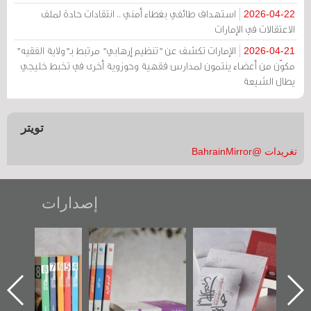
استهداف طائفي بغطاء أمني .. انتقادات حادة لملف
2026-04-22
الاعتقالات في الإمارات
الإمارات تكشف عن "تنظيم إرهابي" مرتبط بـ"ولاية الفقيه"
2026-04-21
مكوّن من أعضاء ينتمون لمدارس فقهية وحوزوية أخرى في تخبط خليجي
يطال الشيعة
تويتر
تغريدات @BahrainMirror
إصدارات
"حماة الباب الأخير":
تصنيف موضوعي
"مرآة البحرين"
الإصدار الأول عن
للوثائق البريطانية
تصدر حصاد
اعتصام الدراز
يقدمه «مركز أوال»
الساحات 2019
ه
وأحداث ساحة
في سلسلة من 5
الفداء لمركز أوال
كتب