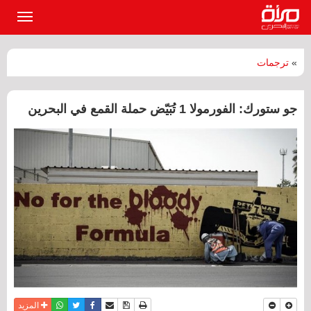
القائمة
الرئيسي
»
ترجمات
جو ستورك: الفورمولا 1 تُبَيّض حملة القمع في البحرين
نسخة للطباعة
حفظ الموضوع
فيسبوك
تويتر
أرسل الى صديق
واتساب
المزيد