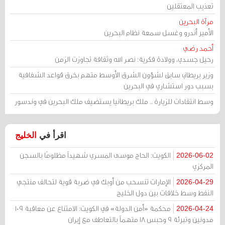
تعذيب المعتقلين
مرآة البحرين
الأمير أندرو وغسل سمعة نظام البحرين
أحمد رضي
رحيل جسدي، وولادة فكرية: نصر الله وثقافة تجاوزت الزمن
وزير بريطاني سابق لشؤون الشرق الأوسط متهم بخرق قواعد الشفافية
بسبب دور استشاري في البحرين
وسط انتقادات للزيارة .. ملك بريطانيا يستضيف ملك البحرين في وندسور
اقرأ في
الخليج
الكويت: الحاج موسى المسري شهيداً مظلومًا بالسجن
2026-06-02
المركزي
الإمارات تنسحب من أوبك في ضربة قوية لتحالف منتجي
2026-04-29
النفط وسط خلافات بين دول الخليج
محكمة «أمن الدولة» في الكويت: الامتناع عن معاقبة 109
2026-04-24
مدونين وتبرئة 9 وحبس 18 متهماً بالتعاطف مع إيران