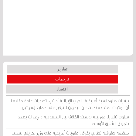
تقارير
ترجمات
اقتصاد
برقيات دبلوماسية أمريكية: الحرب الإيرانية أدت إلى تصورات عامة مفادها
أن الولايات المتحدة تخلت عن البحرين للتركيز على حماية إسرائيل
ساوث تشاينا مورنينغ بوست: الخلاف بين السعودية والإمارات يهدد
بتمزيق الشرق الأوسط
منظمة حقوقية تطالب بفرض عقوبات أمريكية على وزير بحريني بسبب