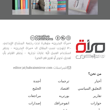
للدراسات والتوثيق
«مرآة البحرين» متوفرة تحت رخصة المشاع الإبداعي،
3.0 (يتوجب نسب المقال الى «مراة البحرين» - يحظر
استخدام العمل لأية غايات تجارية - يُحظر القيام بأي
تعديل، تحوير أو تغيير في النص)
للمراسلات: editor [at] bahrainmirror.com
من نحن؟
أخبار
ترجمات
أجندة
التعليق السياسي
اقتصاد
الخليج
تقارير
بورتريه
مراجعات
حوارات
انفوجرافك
إصدارات