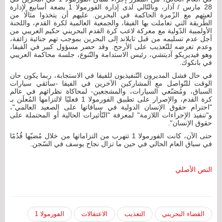
28 مارس / آذار، وبالتّالي لدى إدارة الفورمولا 1 بضعة أسابيع لإدارة
لعبتهم مع الزّمرة الحاكمة في البحرين. عليهم أن يتخذوا مثالًا من
الطّريقة التي تعاملت بها الفيفا، والجمعية العالمية لكرة القدم، واللجنة
الأولمبية الدّولية مع معركة لاعب كرة القدم البحريني حكيم العريبي من
أجل عدم تسليمه من قبل تايلاند إلى البحرين بموجب تهم جنائية زائفة،
وعدم تعرضه للتّعذيب على الأرجح. وقد حضر مسؤول كبير في الفيفا،
وهو فيديريكو آديتشي، رئيس الاستدامة والتّنوع، جلسة محاكمة العريبي
في بانكوك.
في حال فشل المديرون التّنفيذيون للفيفا في الاستجابة، ربما يكون حان
الوقت للتّواصل مع المشاركين الآخرين في الفيفا -سائقي سيارات
السباق، ومُصَنّعي السيارات، والمشجعين- لمحاكاة نظرائهم في عالم
كرة القدم، والإصرار على تطبيق الفورمولا 1 فعليًا لالتزامها المُعلَن بـ
"احترام حقوق الإنسان الدولية في سباقاتها على الصعيد العالمي"،
و"تنفيذ الإجراءات اللازمة" لمعرفة "التّأثيرات الحالية أو المحتملة على
حقوق الإنسان".
حتى الآن، كانت الفورمولا 1 تتهرب من التزاماتها من خلال مُضيّها قُدُمًا
في سباق العام الحالي في حين ما تزال نجاح يوسف في السّجن.
النص الأصلي
القضاء البحريني
التعذيب
الاعتقالات
الفورمولا 1