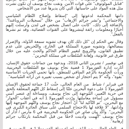
"قنابل المولوتوف" على قوات الأمن. ونفت نجاح يوسف أن تكون نشرت
مثل هذه المواد على حاسباتها، التي كان يديرها عدد من الأشخاص.
دانتها المحكمة لدعوتها إلى "إسقاط وإصلاح النّظام السّياسي
والاجتماعي" و"نشر جرائم الإرهاب" من خلال "تسجيلات البروباغندا".
بالإضافة إلى ذلك، "كانت على اتصال بشخص في لندن وأرسلت إليهم
أخبارًا ومعلومات زائفة لينشروها على القنوات الفضائية، وقد تم نشرها
بالفعل".
وقال نص الحكم إن "كل ذلك كان بهدف تشويه سمعة الدّولة، والإضرار
بمصالحها، وتشويه صورة المملكة في الخارج، والتّحريض على عدم
تطبيق القانون، والتّرويج لتغيير النظام الحاكم والحث عليه من خلال
طرق غير قانونية، وإهانة السّلطات في مملكة البحرين".
في نوفمبر / تشرين الثاني 2018، وبدعوة من جماعات حقوق الإنسان،
أثارت إدارة الفورمولا 1 قضية نجاح يوسف مع السّلطات البحرينية.
وردّت الحكومة بالزّعم المنافي للمنطق، بأنها تحمي الحريات الأساسية
"بقوة"، وأنّه "لا يتم احتجاز أي شخص بسبب تعبيره عن آرائه السّياسية".
في فبراير / شباط من العام الحالي، حثّت 17 جماعة لحقوق الإنسان
الفورمولا 1 على دعوة البحرين علنًا إلى إسقاط كل التّهم المتعلقة بالحق
في حرية التّعبير، المُوجهة إلى نجاح يوسف، ومساءلة أي عنصر أمني
مسؤول عن إساءة معاملتها. ورّدت الفورمولا 1 أنه في أعقاب "الحوار"
مع البحرين، "تم التّأكيد لنا" أنّ احتجاز نجاح يوسف والتّهم الموجهة إليها
وإدانتها، "لا علاقة لها بالاحتجاج السلمي على سباق الجائزة الكبرى في
البحرين". وأكّد بيان صادر عن الحكومة البحرينية في 6 مارس / آذار أن
نجاح يوسف "اتُّهِمت وأُدينت لاحقًا من قبل المحكمة بارتكاب جرائم
إرهابية".
في العام الحالي، من المُقرر إجراء سباق الفورمولا 1 في البحرين في