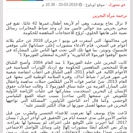
جو ستورك
- موقع لوبلوغ -
2019-03-20 - 10:38 م
ترجمة مرآة البحرين
لا تزال نجاح يوسف، وهي أم لأربعة أطفال،عمرها 42 عامًا، تقبع في
سجن بحريني منذ حوالي عامين منذ أن وجد ضباط المخابرات رسائل
نصية على هاتفها الخلوي، تُرَوّج للاحتجاجات المناهضة للحكومة.
في محاكمتها، التي أسفرت في يونيو / حزيران 2018 عن حكم بثلاثة
أعوام في السجن، قدّم الادعاء منشورات [على حساباتها] على موقعي
فايسبوك وتويتر، بما فيها تلك التي تحث فيها الناس على المشاركة في
تجمع "أوقفوا فورمولا الدكتاتورية" و"الحرية لمعتقلي الفورمولا 1".
كانت البحرين على حلبة الفورمولا 1 منذ العام 2004. وأصبح السّباق
هدفًا للمحتجين المناهضين للحكومة مع ازدياد التّوترات السياسية في
الأعوام التّالية. في العام 2011، أُلغِي السّباق في أعقاب انتفاضة شعبية
في شهر فبراير / شباط آنذاك، وفترة السلامة الوطنية التي تبعتها. في
العام 2013، شنّ عناصر قوات الأمن المُقَنّعين حملات مداهمة واعتقال
على المنازل القريبة من حلبة سباق الفورمولا 1. وقالت جماعات حقوق
الإنسان إن البحرين استخدمت مشاركتها في حلبات الرّياضة الدّولية
للتّعويض عن سمعتها [التي ساءت] بسبب حملة القمع السّياسي
الوحشي. وكما قال أحد الباحثين الدّوليين، "المشكلة التي تواجهها
البحرين في سعيها لغسل صورتها أن هناك الكثير للتستر عليه".
ادّعت نجاح يوسف أنّها تعرضت للاعتداء الجنسي والضّرب من قبل
عناصر الأمن على مدى خمسة أيام من التّحقيق في أواخر أبريل / نيسان
2017، كما أُجبِرت على التّوقيع على اعتراف لم يسمحوا لها بقراءته.
وذكر نص الحكم أيضًا منشورات [لها] على وسائل التّواصل الاجتماعي
تضمّنت صورًا وفيديوهات لاحتجاجات أخرى يظهر فيه شبان يرمون