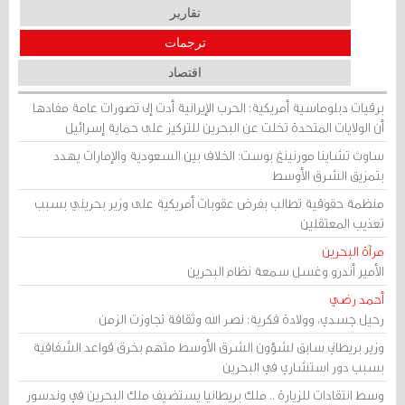
تقارير
ترجمات
اقتصاد
برقيات دبلوماسية أمريكية: الحرب الإيرانية أدت إلى تصورات عامة مفادها
أن الولايات المتحدة تخلت عن البحرين للتركيز على حماية إسرائيل
ساوث تشاينا مورنينغ بوست: الخلاف بين السعودية والإمارات يهدد
بتمزيق الشرق الأوسط
منظمة حقوقية تطالب بفرض عقوبات أمريكية على وزير بحريني بسبب
تعذيب المعتقلين
مرآة البحرين
الأمير أندرو وغسل سمعة نظام البحرين
أحمد رضي
رحيل جسدي، وولادة فكرية: نصر الله وثقافة تجاوزت الزمن
وزير بريطاني سابق لشؤون الشرق الأوسط متهم بخرق قواعد الشفافية
بسبب دور استشاري في البحرين
وسط انتقادات للزيارة .. ملك بريطانيا يستضيف ملك البحرين في وندسور