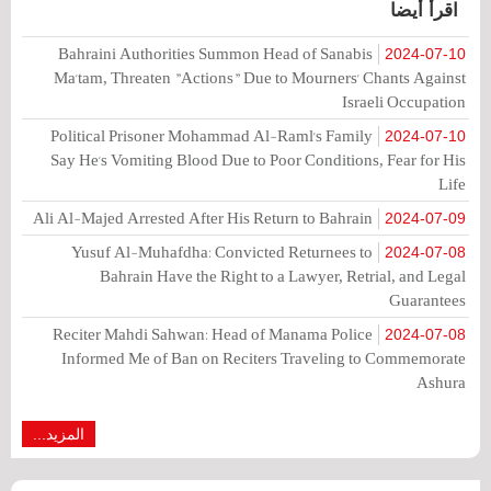
اقرأ أيضا
Bahraini Authorities Summon Head of Sanabis
2024-07-10
Ma'tam, Threaten "Actions" Due to Mourners' Chants Against
Israeli Occupation
Political Prisoner Mohammad Al-Raml's Family
2024-07-10
Say He's Vomiting Blood Due to Poor Conditions, Fear for His
Life
Ali Al-Majed Arrested After His Return to Bahrain
2024-07-09
Yusuf Al-Muhafdha: Convicted Returnees to
2024-07-08
Bahrain Have the Right to a Lawyer, Retrial, and Legal
Guarantees
Reciter Mahdi Sahwan: Head of Manama Police
2024-07-08
Informed Me of Ban on Reciters Traveling to Commemorate
Ashura
المزيد...