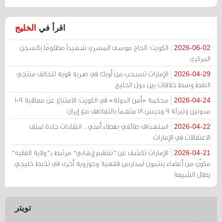
اقرأ في
الخليج
الكويت: الحاج موسى المسري شهيداً مظلومًا بالسجن
2026-06-02
المركزي
الإمارات تنسحب من أوبك في ضربة قوية لتحالف منتجي
2026-04-29
النفط وسط خلافات بين دول الخليج
محكمة «أمن الدولة» في الكويت: الامتناع عن معاقبة 109
2026-04-24
مدونين وتبرئة 9 وحبس 18 متهماً بالتعاطف مع إيران
استهداف طائفي بغطاء أمني .. انتقادات حادة لملف
2026-04-22
الاعتقالات في الإمارات
الإمارات تكشف عن "تنظيم إرهابي" مرتبط بـ"ولاية الفقيه"
2026-04-21
مكوّن من أعضاء ينتمون لمدارس فقهية وحوزوية أخرى في تخبط خليجي
يطال الشيعة
تويتر