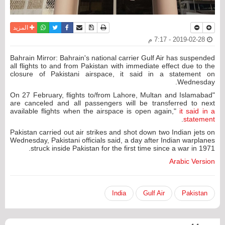
نسخة للطباعة
حفظ الموضوع
فيسبوك
تويتر
أرسل الى صديق
واتساب
المزيد
2019-02-28 - 7:17 م
Bahrain Mirror: Bahrain's national carrier Gulf Air has suspended
all flights to and from Pakistan with immediate effect due to the
closure of Pakistani airspace, it said in a statement on
Wednesday.
"On 27 February, flights to/from Lahore, Multan and Islamabad
are canceled and all passengers will be transferred to next
available flights when the airspace is open again,"
it said in a
.
statement
Pakistan carried out air strikes and shot down two Indian jets on
Wednesday, Pakistani officials said, a day after Indian warplanes
struck inside Pakistan for the first time since a war in 1971.
Arabic Version
India
Gulf Air
Pakistan