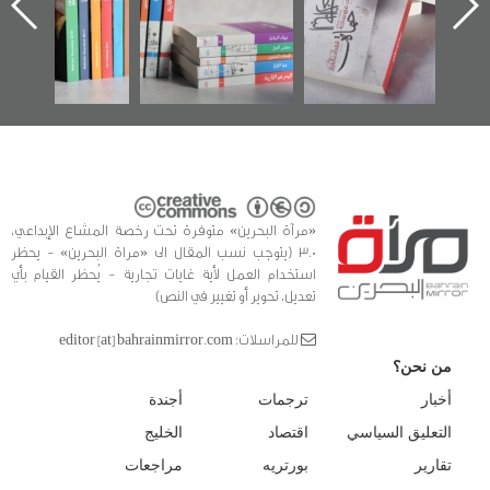
ه
وأحداث ساحة
في سلسلة من 5
الفداء لمركز أوال
كتب
للدراسات والتوثيق
«مرآة البحرين» متوفرة تحت رخصة المشاع الإبداعي،
3.0 (يتوجب نسب المقال الى «مراة البحرين» - يحظر
استخدام العمل لأية غايات تجارية - يُحظر القيام بأي
تعديل، تحوير أو تغيير في النص)
للمراسلات: editor [at] bahrainmirror.com
من نحن؟
أخبار
ترجمات
أجندة
التعليق السياسي
اقتصاد
الخليج
تقارير
بورتريه
مراجعات