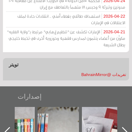
محكمة «أمن الدولة» في الكويت: الامتناع عن معاقبة 109
2026-04-24
مدونين وتبرئة 9 وحبس 18 متهماً بالتعاطف مع إيران
استهداف طائفي بغطاء أمني .. انتقادات حادة لملف
2026-04-22
الاعتقالات في الإمارات
الإمارات تكشف عن "تنظيم إرهابي" مرتبط بـ"ولاية الفقيه"
2026-04-21
مكوّن من أعضاء ينتمون لمدارس فقهية وحوزوية أخرى في تخبط خليجي
يطال الشيعة
تويتر
تغريدات @BahrainMirror
إصدارات
"حماة الباب الأخير":
تصنيف موضوعي
"مرآة البحرين"
الإصدار الأول عن
للوثائق البريطانية
تصدر حصاد
اعتصام الدراز
يقدمه «مركز أوال»
الساحات 2019