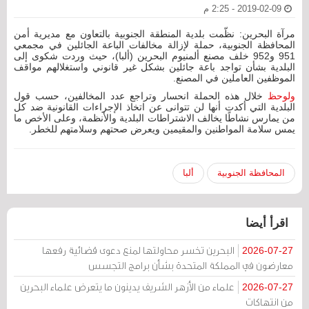
2019-02-09 - 2:25 م
مرآة البحرين: نظّمت بلدية المنطقة الجنوبية بالتعاون مع مديرية أمن
المحافظة الجنوبية، حملة لإزالة مخالفات الباعة الجائلين في مجمعي
951 و952 خلف مصنع ألمنيوم البحرين (ألبا)، حيث وردت شكوى إلى
البلدية بشأن تواجد باعة جائلين بشكل غير قانوني واستغلالهم مواقف
الموظفين العاملين في المصنع.
ولوحظ
خلال هذه الحملة انحسار وتراجع عدد المخالفين، حسب قول
البلدية التي أكدت أنها لن تتوانى عن اتخاذ الإجراءات القانونية ضد كل
من يمارس نشاطًا يخالف الاشتراطات البلدية والأنظمة، وعلى الأخص ما
يمس سلامة المواطنين والمقيمين ويعرض صحتهم وسلامتهم للخطر.
المحافظة الجنوبية
ألبا
اقرأ أيضا
البحرين تخسر محاولتها لمنع دعوى قضائية رفعها
2026-07-27
معارضون في المملكة المتحدة بشأن برامج التجسس
علماء من الأزهر الشريف يدينون ما يتعرض علماء البحرين
2026-07-27
من انتهاكات