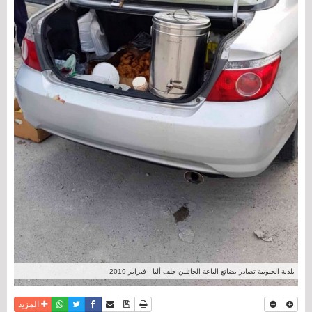
بلدية الجنوبية تصادر بضائع الباعة الجائلين خلف ألبا - فبراير 2019
نسخة للطباعة
حفظ الموضوع
فيسبوك
تويتر
أرسل الى صديق
واتساب
المزيد