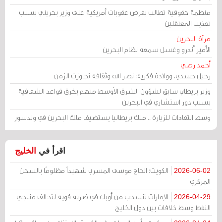
منظمة حقوقية تطالب بفرض عقوبات أمريكية على وزير بحريني بسبب
تعذيب المعتقلين
مرآة البحرين
الأمير أندرو وغسل سمعة نظام البحرين
أحمد رضي
رحيل جسدي، وولادة فكرية: نصر الله وثقافة تجاوزت الزمن
وزير بريطاني سابق لشؤون الشرق الأوسط متهم بخرق قواعد الشفافية
بسبب دور استشاري في البحرين
وسط انتقادات للزيارة .. ملك بريطانيا يستضيف ملك البحرين في وندسور
اقرأ في
الخليج
الكويت: الحاج موسى المسري شهيداً مظلومًا بالسجن
2026-06-02
المركزي
الإمارات تنسحب من أوبك في ضربة قوية لتحالف منتجي
2026-04-29
النفط وسط خلافات بين دول الخليج