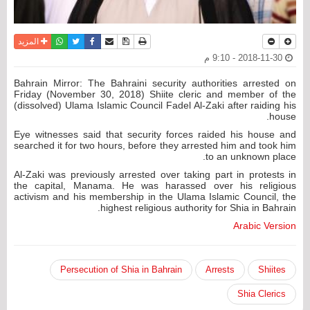
نسخة للطباعة
حفظ الموضوع
فيسبوك
تويتر
أرسل الى صديق
واتساب
المزيد
2018-11-30 - 9:10 م
Bahrain Mirror: The Bahraini security authorities arrested on
Friday (November 30, 2018) Shiite cleric and member of the
(dissolved) Ulama Islamic Council Fadel Al-Zaki after raiding his
house.
Eye witnesses said that security forces raided his house and
searched it for two hours, before they arrested him and took him
to an unknown place.
Al-Zaki was previously arrested over taking part in protests in
the capital, Manama. He was harassed over his religious
activism and his membership in the Ulama Islamic Council, the
highest religious authority for Shia in Bahrain.
Arabic Version
Persecution of Shia in Bahrain
Arrests
Shiites
Shia Clerics