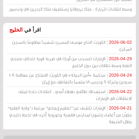
وسط انتقادات للزيارة .. ملك بريطانيا يستضيف ملك البحرين في وندسور
اقرأ في
الخليج
الكويت: الحاج موسى المسري شهيداً مظلومًا بالسجن
2026-06-02
المركزي
الإمارات تنسحب من أوبك في ضربة قوية لتحالف منتجي
2026-04-29
النفط وسط خلافات بين دول الخليج
محكمة «أمن الدولة» في الكويت: الامتناع عن معاقبة 109
2026-04-24
مدونين وتبرئة 9 وحبس 18 متهماً بالتعاطف مع إيران
استهداف طائفي بغطاء أمني .. انتقادات حادة لملف
2026-04-22
الاعتقالات في الإمارات
الإمارات تكشف عن "تنظيم إرهابي" مرتبط بـ"ولاية الفقيه"
2026-04-21
مكوّن من أعضاء ينتمون لمدارس فقهية وحوزوية أخرى في تخبط خليجي
يطال الشيعة