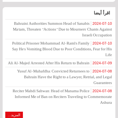
اقرأ أيضا
Bahraini Authorities Summon Head of Sanabis
2024-07-10
Ma'tam, Threaten "Actions" Due to Mourners' Chants Against
Israeli Occupation
Political Prisoner Mohammad Al-Raml's Family
2024-07-10
Say He's Vomiting Blood Due to Poor Conditions, Fear for His
Life
Ali Al-Majed Arrested After His Return to Bahrain
2024-07-09
Yusuf Al-Muhafdha: Convicted Returnees to
2024-07-08
Bahrain Have the Right to a Lawyer, Retrial, and Legal
Guarantees
Reciter Mahdi Sahwan: Head of Manama Police
2024-07-08
Informed Me of Ban on Reciters Traveling to Commemorate
Ashura
المزيد...