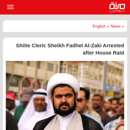
القائمة
الرئيسي
English
»
News
»
Shiite Cleric Sheikh Fadhel Al-Zaki Arrested
after House Raid