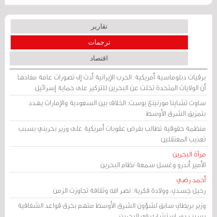
تقارير
ترجمات
اقتصاد
برقيات دبلوماسية أمريكية: الحرب الإيرانية أدت إلى تصورات عامة مفادها
أن الولايات المتحدة تخلت عن البحرين للتركيز على حماية إسرائيل
ساوث تشاينا مورنينغ بوست: الخلاف بين السعودية والإمارات يهدد
بتمزيق الشرق الأوسط
منظمة حقوقية تطالب بفرض عقوبات أمريكية على وزير بحريني بسبب
تعذيب المعتقلين
مرآة البحرين
الأمير أندرو وغسل سمعة نظام البحرين
أحمد رضي
رحيل جسدي، وولادة فكرية: نصر الله وثقافة تجاوزت الزمن
وزير بريطاني سابق لشؤون الشرق الأوسط متهم بخرق قواعد الشفافية
بسبب دور استشاري في البحرين