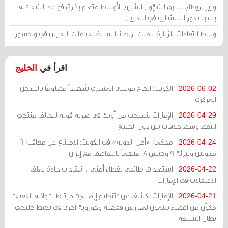
وزير بريطاني سابق لشؤون الشرق الأوسط متهم بخرق قواعد الشفافية
بسبب دور استشاري في البحرين
وسط انتقادات للزيارة .. ملك بريطانيا يستضيف ملك البحرين في وندسور
اقرأ في
الخليج
الكويت: الحاج موسى المسري شهيداً مظلومًا بالسجن
2026-06-02
المركزي
الإمارات تنسحب من أوبك في ضربة قوية لتحالف منتجي
2026-04-29
النفط وسط خلافات بين دول الخليج
محكمة «أمن الدولة» في الكويت: الامتناع عن معاقبة 109
2026-04-24
مدونين وتبرئة 9 وحبس 18 متهماً بالتعاطف مع إيران
استهداف طائفي بغطاء أمني .. انتقادات حادة لملف
2026-04-22
الاعتقالات في الإمارات
الإمارات تكشف عن "تنظيم إرهابي" مرتبط بـ"ولاية الفقيه"
2026-04-21
مكوّن من أعضاء ينتمون لمدارس فقهية وحوزوية أخرى في تخبط خليجي
يطال الشيعة