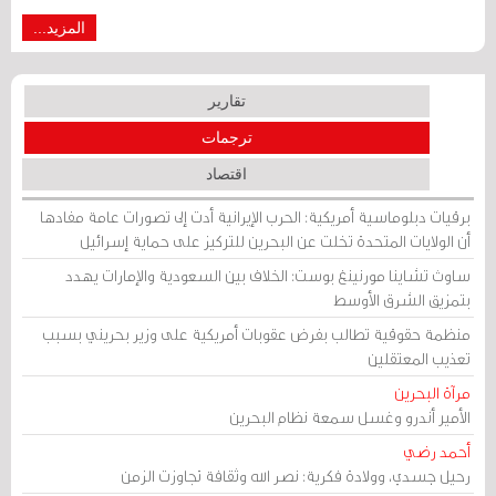
المزيد...
تقارير
ترجمات
اقتصاد
برقيات دبلوماسية أمريكية: الحرب الإيرانية أدت إلى تصورات عامة مفادها
أن الولايات المتحدة تخلت عن البحرين للتركيز على حماية إسرائيل
ساوث تشاينا مورنينغ بوست: الخلاف بين السعودية والإمارات يهدد
بتمزيق الشرق الأوسط
منظمة حقوقية تطالب بفرض عقوبات أمريكية على وزير بحريني بسبب
تعذيب المعتقلين
مرآة البحرين
الأمير أندرو وغسل سمعة نظام البحرين
أحمد رضي
رحيل جسدي، وولادة فكرية: نصر الله وثقافة تجاوزت الزمن