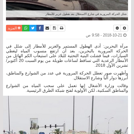
شلل الحركة المرورية في شارع الاستقلال بعد هطول غزير للأمطار
نسخة للطباعة
حفظ الموضوع
فيسبوك
تويتر
أرسل الى صديق
واتساب
المزيد
2018-10-21 - 9:58 ص
مرآة البحرين: أدى الهطول المستمر والغزير للأمطار إلى شلل في
الحركة المرورية بالبحرين، بعد أن ارتفع منسوب المياه ليغطي
السيارات، فيما فشلت البنية التحتية للبلاد على استيعاب الكم الهائل من
الأمطار الرعدية التي تساقط لساعات طويلة من يوم السبت 20 أكتوبر/
تشرين الأول 2018.
وأظهرت صور تعطل الحركة المرورية في عدد من الشوارع والمناطق،
أبرزها دوار ألبا وشارع الاستقلال.
وقالت وزارة الأشغال إنها تعمل على سحب المياه من الشوارع
والمناطق السكنية، لكن الأولوية لفتح شبكة الطرق الرئيسية.