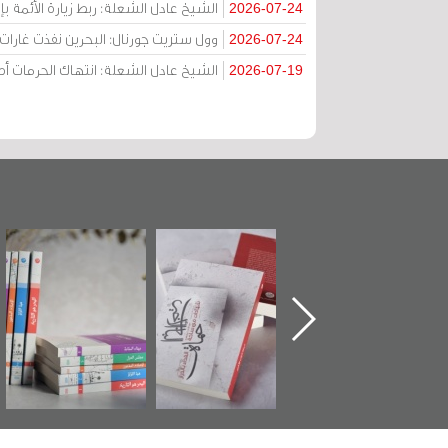
الشيخ عادل الشعلة: ربط زيارة الأئمة ب
2026-07-24
وول ستريت جورنال: البحرين نفذت غارات ج
2026-07-24
الشيخ عادل الشعلة: انتهاك الحرمات
2026-07-19
تدشين كتاب "من
"حماة الباب الأخير":
تصنيف موضوعي
أهل الجنة" عن
الإصدار الأول عن
للوثائق البريطانية
الشهيد سيد كاظم
اعتصام الدراز
يقدمه «مركز أوال»
السهلاوي في ذكراه
وأحداث ساحة
في سلسلة من 5
الفداء لمركز أوال
كتب
للدراسات والتوثيق