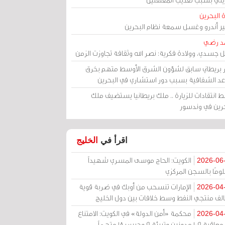
 البحرين
مير أندرو وغسل سمعة نظام البحرين
د رضي
ل جسدي، وولادة فكرية: نصر الله وثقافة تجاوزت الزمن
ر بريطاني سابق لشؤون الشرق الأوسط متهم بخرق
عد الشفافية بسبب دور استشاري في البحرين
 انتقادات للزيارة .. ملك بريطانيا يستضيف ملك
حرين في وندسور
اقرأ في
الخليج
الكويت: الحاج موسى المسري شهيداً
2026-06
ومًا بالسجن المركزي
الإمارات تنسحب من أوبك في ضربة قوية
2026-04
الف منتجي النفط وسط خلافات بين دول الخليج
محكمة «أمن الدولة» في الكويت: الامتناع
2026-04
عن معاقبة 109 مدونين وتبرئة 9 وحبس 18 متهماً