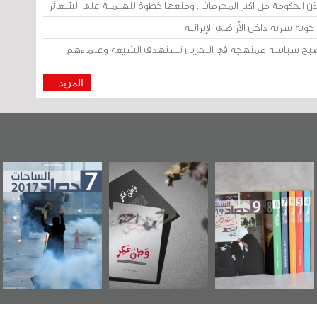
إذن الحكومة من أكبر المحرمات.. ومنعها خطوة للهيمنة على الشعائر
وية سرية داخل الأراضي الإيرانية
 أصبح سياسة ممنهجة في البحرين تستهدف الشيعة وعلماءهم
المزيد...
"مرآة البحرين"
«وطن عكر» رواية
حصاد 2017
تصدر حصاد
جديدة لمعتقل
الساحات 2019
عسكري تصدر عن
«مرآة البحرين»