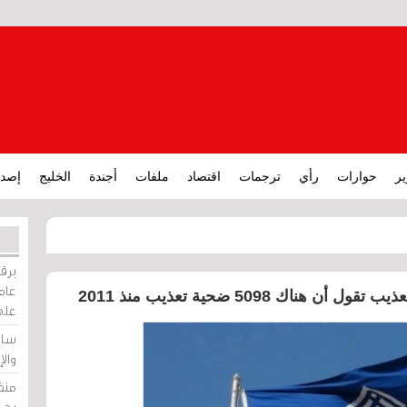
ير
حوارات
رأي
ترجمات
اقتصاد
ملفات
أجندة
الخليج
إصدا
برقي
عامة
اك 5098 ضحية تعذيب منذ 2011
على
ساو
وال
منظ
بحر