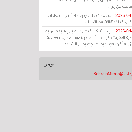
عاطف مع إيران
استهداف طائفي بغطاء أمني .. انتقادات
2026-04
 لملف الاعتقالات في الإمارات
الإمارات تكشف عن "تنظيم إرهابي" مرتبط
2026-04
ولاية الفقيه" مكوّن من أعضاء ينتمون لمدارس فقهية
زوية أخرى في تخبط خليجي يطال الشيعة
تويتر
 @BahrainMirror