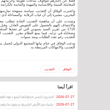
فضلا عن إجبارهم للوقوف ساعات طويلة وحرمانهم من
المعاملة السيئة واللانسانية والمهينة والماسة بالكرامة.
واعتبرت الوفاق أن التعذيب سياسة ممنهجة تمارسها
البحرين، مشيرة إلى أن غياب الرقابة والمساءلة أدى 
وشددت على أن مناهضة التعذيب الجادة تتطلب معالج
والانتصاف إليهم بالحصول على التعويض العادل، وقبل 
1716 من تقرير السيد بسيوني التي لم تنفذها ا
وضحاياه في تزايد، فيما يمنع النظام مقرر التعذيب ال
التعذيب رغم تعدد الطلبات ومنذ سنوات.
ودعت الوفاق في ختام بيانها المجتمع الدولي لتحمل
التعذيب والانتهاكات المرتبطة به.
الوفاق
التعذيب
اقرأ أيضا
البحرين تخسر محاولتها لمنع دعوى قض
2026-07-27
علماء من الأزهر الشريف يدينون ما يتعر
2026-07-27