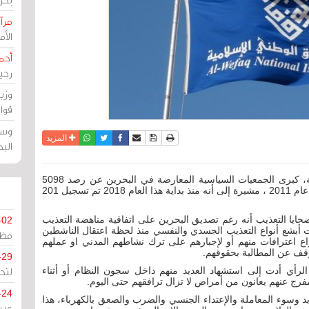
مرآة
الأ
أحم
رحي
وزي
قوا
وسط
نسخة للطباعة
حفظ الموضوع
فيسبوك
تويتر
أرسل الى صديق
واتساب
المزيد
الب
مرآة البحرين: أعلنت جمعية الوفاق الوطني الإسلامية، كبرى الجمعيات السياسية المعارضة في البحرين عن رصد 5098
ضحية تعذيب في البحرين منذ إنطلاق الحراك السلمي عام 2011 ، مشيرة إلى أنه منذ بداية هذا العام 2018 تم تسجيل 201
ضحايا التعذيب أنه رغم تصديق البحرين على اتفاقية مناهضة التعذيب
-02
ت أبشع أنواع التعذيب الجسدي والنفسي منذ لحظة اعتقال الناشطين
مظل
ع اعترافات منهم أو لإجبارهم على ترك نشاطهم المدني او عملهم
وقف عن المطالبة بحقوقهم.
-29
لتح
رأي أدت إلى استشهاد العديد منهم داخل سجون النظام أو أثناء
رج عنهم يعانون من أمراض لا تزال ترافقهم حتى اليوم.
-24
 وسوء المعاملة والإعتداء الجنسي والضرب والصعق بالكهرباء، هذا