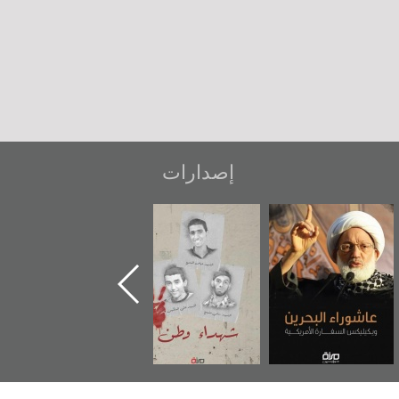
إصدارات
عاشوراء البحرين...
شهداء وطن
«جَوْ»: رواية
ويكيليكس السفارة
المعتقل جهاد
الأمريكية