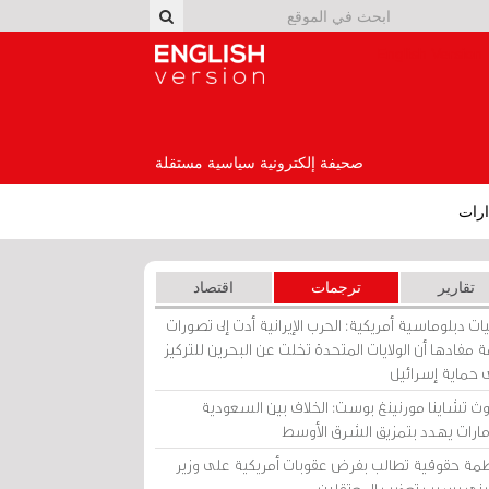
English Version
صحيفة إلكترونية سياسية مستقلة
رات
تقارير
ترجمات
اقتصاد
ات دبلوماسية أمريكية: الحرب الإيرانية أدت إلى تصورات
 مفادها أن الولايات المتحدة تخلت عن البحرين للتركيز
 حماية إسرائيل
ث تشاينا مورنينغ بوست: الخلاف بين السعودية
إمارات يهدد بتمزيق الشرق الأوسط
مة حقوقية تطالب بفرض عقوبات أمريكية على وزير
يني بسبب تعذيب المعتقلين