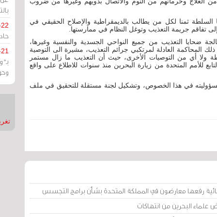
 العلاج وحرمانهم من النوم والاتصال بذويهم وغيرها من ضروب
بالت
 السلطة ثمنا لكل من يطالب بالديمقراطية والإصلاح الحقيقي في
-22
إلى تفاقم جريمة التعذيب وتوغل النظام في ممارستها.
حادة
ة ضحايا التعذيب من جميع النواحي الجسدية والنفسية وغيرها،
ذلك المحاكمة العادلة لمرتكبي جرائم التعذيب، مشيرة الى التوصية
-21
لسلطة ولا أي من التوصيات الأخرى، حيث أن التعذيب ما زال مستمر
بـ"
تابع للأمم المتحدة من زيارة البحرين منذ سنوات للاطلاع على واقع
وحو
 مسؤوليته في هذا الخصوص، وتشكيل لجنة مستقلة للتحقيق في ملف
تغريدات
ائية رفعها معارضون في المملكة المتحدة بشأن برامج التجسس
ض علماء البحرين من انتهاكات