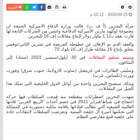
نسخة للطباعة
حفظ الموضوع
فيسبوك
تويتر
أرسل الى صديق
واتساب
المزيد
2018-06-23 - 10:12 م
مرآة البحرين (أ ف ب): قالت وزارة الدفاع الاميركية الجمعة ان
مجموعة لوكهيد مارتن الأميركية الدفاعية واثنتين من الشركات التابعة لها
فازت بعقد بـ1,12 مليار دولار لإنتاج مقاتلات إف 16 للبحرين.
والعقد الذي تم الإعلان عن خطوطه العريضة في تشرين الثاني/نوفمبر
يتعلق بإنتاج 16 مقاتلة طراز إف 16 بلوك 70.
وسيتم تسليم المقاتلات
في 30 أيلول/سبتمبر 2023 استنادا إلى
البنتاغون.
وستُبنى الطائرات في غرينفيل (ساوث كارولاينا، جنوب شرق) وفورت
وورث (تكساس، غرب).
وبذلك ستصبح البحرين واحدة من أوائل الدول الخليجية التي تملك هذا
الجيل من المقاتلات.
شهدت البحرين اضطرابات متقطعة منذ قمعت السلطات فيها حركة
احتجاج في شباط/فبراير 2011 في خضم أحداث "الربيع العربي" قادتها
الغالبية الشيعية التي تطالب قياداتها بإقامة ملكية دستورية في المملكة
التي تحكمها أسرة آل خليفة السنية. وتعرضت السلطات لانتقادات حادة
على خلفية قمع معارضي النظام.