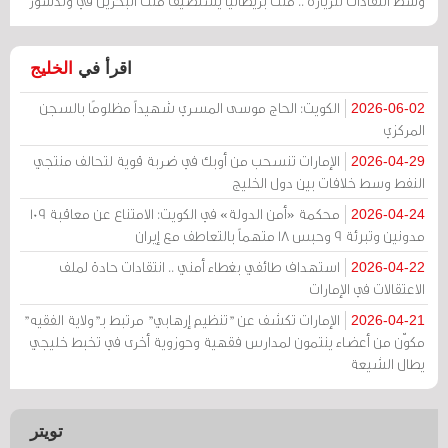
وسط انتقادات للزيارة .. ملك بريطانيا يستضيف ملك البحرين في وندسور
اقرأ في
الخليج
الكويت: الحاج موسى المسري شهيداً مظلومًا بالسجن
2026-06-02
المركزي
الإمارات تنسحب من أوبك في ضربة قوية لتحالف منتجي
2026-04-29
النفط وسط خلافات بين دول الخليج
محكمة «أمن الدولة» في الكويت: الامتناع عن معاقبة 109
2026-04-24
مدونين وتبرئة 9 وحبس 18 متهماً بالتعاطف مع إيران
استهداف طائفي بغطاء أمني .. انتقادات حادة لملف
2026-04-22
الاعتقالات في الإمارات
الإمارات تكشف عن "تنظيم إرهابي" مرتبط بـ"ولاية الفقيه"
2026-04-21
مكوّن من أعضاء ينتمون لمدارس فقهية وحوزوية أخرى في تخبط خليجي
يطال الشيعة
تويتر