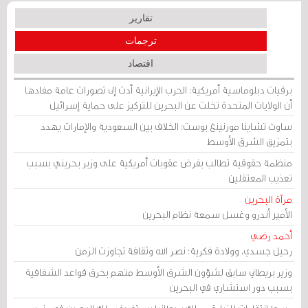
تقارير
ترجمات
اقتصاد
برقيات دبلوماسية أمريكية: الحرب الإيرانية أدت إلى تصورات عامة مفادها
أن الولايات المتحدة تخلت عن البحرين للتركيز على حماية إسرائيل
ساوث تشاينا مورنينغ بوست: الخلاف بين السعودية والإمارات يهدد
بتمزيق الشرق الأوسط
منظمة حقوقية تطالب بفرض عقوبات أمريكية على وزير بحريني بسبب
تعذيب المعتقلين
مرآة البحرين
الأمير أندرو وغسل سمعة نظام البحرين
أحمد رضي
رحيل جسدي، وولادة فكرية: نصر الله وثقافة تجاوزت الزمن
وزير بريطاني سابق لشؤون الشرق الأوسط متهم بخرق قواعد الشفافية
بسبب دور استشاري في البحرين