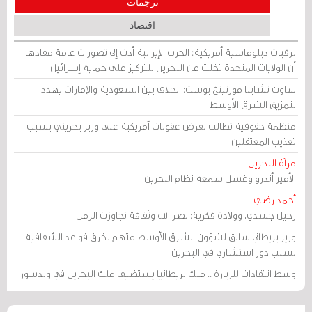
ترجمات
اقتصاد
برقيات دبلوماسية أمريكية: الحرب الإيرانية أدت إلى تصورات عامة مفادها
أن الولايات المتحدة تخلت عن البحرين للتركيز على حماية إسرائيل
ساوث تشاينا مورنينغ بوست: الخلاف بين السعودية والإمارات يهدد
بتمزيق الشرق الأوسط
منظمة حقوقية تطالب بفرض عقوبات أمريكية على وزير بحريني بسبب
تعذيب المعتقلين
مرآة البحرين
الأمير أندرو وغسل سمعة نظام البحرين
أحمد رضي
رحيل جسدي، وولادة فكرية: نصر الله وثقافة تجاوزت الزمن
وزير بريطاني سابق لشؤون الشرق الأوسط متهم بخرق قواعد الشفافية
بسبب دور استشاري في البحرين
وسط انتقادات للزيارة .. ملك بريطانيا يستضيف ملك البحرين في وندسور