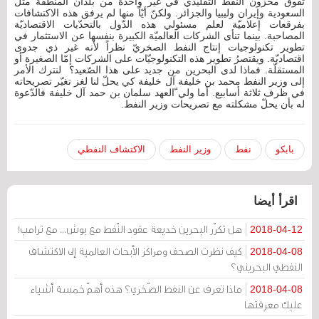
تفوق مخزون النفط التقليدي في غير واحدة من بلدان المنطقة مثل
السعودية وإيران وليبيا والجزائر. ولكنّ أيّاً منها لم يرفق هذه الاكتشافات
بفرقعات إعلاميّة لعلم مسئولي هذه الدّول بالتحدّيات الاقتصاديّة
المصاحبة. بينما تنأى الشركات العالميّة الكبيرة بنفسها عن الاستثمار في
تطوير تكنولوجيات إنتاج النفط الصخريّ نظراً لأنه غير ذي جدوى
اقتصاديّة. ويقتصرُ تطوير هذه التكنولوجيّات على الشركات إمّا الصغيرة أو
المستقلّة. فماذا لدى البحرين من جديد على هذا الصّعيد؟ لنترك الأمر
إلى وزير النفط محمد بن خليفة آل خليفة كي يحلّ لنا لغز تغيّر تصريحاته
في ظرف ثلاثة أسابيع. أما ولي ّالعهد سلمان بن حمد آل خليفة فالدّعوة
له بأن يحلّ مشكلته مع تصريحات وزير النفط.
بابكو
نفط
وزير النفط
الاكتشاف النفطي
اقرأ أيضا
هل تكرّر البحرين خديعة عقود النّفط مع بوش... مع ترامب!
2018-04-12
كيف نظرت الصحف ومراكز الأبحاث العالمية إلى الاكتشاف
2018-04-08
النفطي البحريني؟
ماذا تعرف عن النفط الصّخري؟ هذه أهمّ خمسة أشياء
2018-04-08
عليك معرفتها