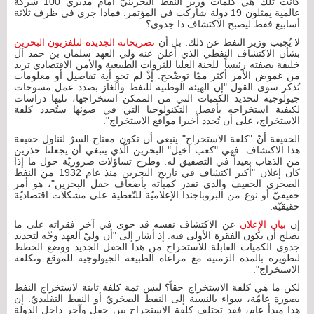
كانت تلك هي كلمات وزير النفط البحرينيّ أمام مديري 100 شركة
عالمية يمثلون 19 دولة شاركت في المؤتمر. فماذا جرى في ظرف ثلاثة
أسابيع فقط ليصبح الاكتشاف ذا جدوى؟
لا يُجيب وزير النفط عن ذلك. بل أن
تصريحاته الجديدة لتلفزيون البحرين
بشأن الاكتشاف النفطي الذي أعلن عنه ولي العهد سلمان بن حمد آل
خليفة بصفته رئيساً للجنة العليا للثروات الطبيعية والأمن الاقتصادي تزيد
من غموض الأمر أكثر ممّا توضّحخ. إذْ لم تحوِ أية تفاصيل أو معلومات
تُذكر سوى القول "إن الهيئة الوطنية للنفط والغاز بصدد عمل مسوحات
جيولوجية لتحديد الكميات التي من الممكن استخراجها، تليها دراسات
لكيفية استخراجه بأفضل التكنولوجيا التي في ضوئها ستُحدد كلفة
الاستخراج، على أن تُحدد أخيرا مواقع الاستخراج".
الحقيقة أنّ "كلفة الاستخراج" ينبغي أن تكون مفتاح السرّ لتناول حقيقة
هذا الاكتشاف. فهي "كعب أخيل" البحرين الّذي ينبغي أن يجعلنا حذرين
من الذهاب بعيداً في التصفيق له. وطرح تساؤلات ضروريّة حول ما إذا
كان إعلان "أكبر اكتشاف في تاريخ البحرين منذ عام 1932 من النفط
الصخري الخفيف والذي تقدر كمياته بأضعاف حقل البحرين"، هو أمر
حقيقيّ أو نوع من البروباجندا الإعلاميّة للتّغطية على مشكلات اقتصاديّة
حقيقيّة.
إن
بيان الإعلان
عن الاكتشاف نفسه قد حوى في آخر فقراته على ما
يصلح أن يكون الفقرة الأولى فيه. إذ أشار إلى "أن وليّ العهد وجّه لتحديد
جدوى الكميات القابلة للاستخراج من هذا الحقل الجديد ووضع الخطط
لتطويره بالمدة الزمنية مع مراعاة الطبيعة الجيولوجية للموقع وتكلفة
الاستخراج".
لكن ما هي كلفة الاستخراج حقاً؟ ليس ثمة كلفة ثابتة لاستخراج النفط
بصورة عامّة، سواء بالنسبة إلى النفط الصخريّ أو النفط التقليديّ. إن
هذا مبدأ عام، فقد تختلف كلفة الاستخراج بين حقل وآخر داخل الدولة