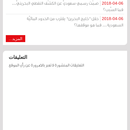
صمْت رسمي سعوديّ عن الكشْف النفطي البحرينيّ…
2018-04-06
فما السّبب؟
حقل "خليج البحرين" يقترب من الحدود المائيّة
2018-04-06
السعودية… فما هو موقفها؟
المزيد...
التعليقات
التعليقات المنشورة لا تعبر بالضرورة عن رأي الموقع