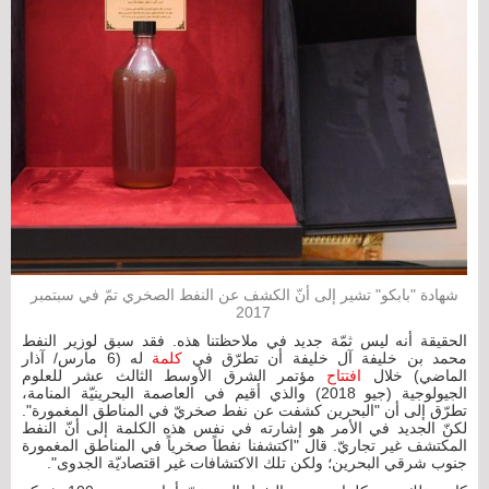
شهادة "بابكو" تشير إلى أنّ الكشف عن النفط الصخري تمّ في سبتمبر
2017
الحقيقة أنه ليس ثمّة جديد في ملاحظتنا هذه. فقد سبق لوزير النفط
محمد بن خليفة آل خليفة أن تطرّق في
كلمة
له (6 مارس/ آذار
الماضي) خلال
افتتاح
مؤتمر الشرق الأوسط الثالث عشر للعلوم
الجيولوجية (جيو 2018) والذي أقيم في العاصمة البحرينيّة المنامة،
تطرّق إلى أن "البحرين كشفت عن نفط صخريّ في المناطق المغمورة".
لكنّ الجديد في الأمر هو إشارته في نفس هذه الكلمة إلى أنّ النفط
المكتشف غير تجاريّ. قال "اكتشفنا نفطاً صخرياً في المناطق المغمورة
جنوب شرقي البحرين؛ ولكن تلك الاكتشافات غير اقتصاديّة الجدوى".