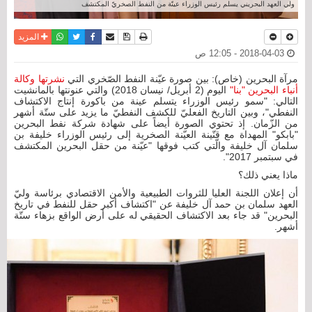
ولي العهد البحريني يسلم رئيس الوزراء عينّة من النفط الصخريّ المكتشف
نسخة للطباعة
حفظ الموضوع
فيسبوك
تويتر
أرسل الى صديق
واتساب
المزيد
2018-04-03 - 12:05 ص
مرآة البحرين (خاص): بين صورة عيّنة النفط الصّخري التي
نشرتها وكالة
أنباء البحرين "بنا"
اليوم (2 أبريل/ نيسان 2018) والتي عنونتها بالمانشيت
التالي: "سمو رئيس الوزراء يتسلم عينة من باكورة إنتاج الاكتشاف
النفطي‎"، وبين التاريخ الفعليّ للكشف النفطيّ ما يزيد على ستّة أشهر
من الزّمان. إذ تحتوي الصورة أيضاً على شهادة شركة نفط البحرين
"بابكو" المهداة مع قنّينة العيّنة الصخرية إلى رئيس الوزراء خليفة بن
سلمان آل خليفة والّتي كتب فوقها "عيّنة من حقل البحرين المكتشف
في سبتمبر 2017".
ماذا يعني ذلك؟
أن إعلان اللجنة العليا للثروات الطبيعية والأمن الاقتصادي برئاسة وليّ
العهد سلمان بن حمد آل خليفة عن "اكتشاف أكبر حقل للنفط في تاريخ
البحرين" قد جاء بعد الاكتشاف الحقيقي له على أرض الواقع بزهاء ستّة
أشهر.