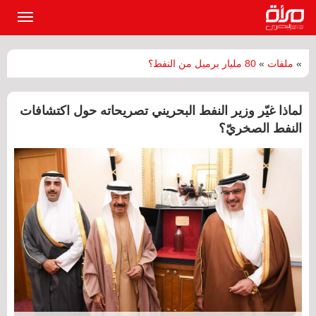
القائمة
الرئيسي
»
ملفات
»
80 مليار برميل من النفط؟
‏لماذا غيّر وزير النفط البحريني تصريحاته حول اكتشافات
النفط الصخريّ؟