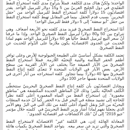
الواحدة؛ ولكنْ هناك مدى للكلفة. فمثلاً يتراوح مدى كلفة استخراج النفط
التقليدي في دول الخليج العربيّ بين 5 و15 دولار للبرميل الواحد. يقدر
اقتصاديّون 15 دولاراً كلفة استخراج النفط للبرميل الواحد من "حقل
البحرين" بسبب قدم الحقل. بينما في المقابل تهبط كلفة استخراج النفط
من حقل "أبو سعفة" إلى 5 دولار فقط للبرميل الواحد!
أمّا استخراج النفط الصخريّ فيزيد مدى كلفته نحو الأربعة أضعاف. وهي
تتراوح بين 50 و80 دولاراً لبرميل النفط الصخريّ الواحد. وإذا ما عرفنا
أنّ سعر البيع لبرميل النفط حالياً هو 60 دولاراً للبرميل الواحد نفهم لماذا
الحديث عن الجدوى الاقتصاديّة يكون ملازماً على الدّوام للحديث عن
النفط الصخريّ.
تعتمد الكلفة بشكلٍ أساسيّ على الطبيعة الجيولوجية للأرض وعلى توافر
أطقم الحفر الملائمة والبنية التحتيّة اللّازمة. فمثلاً استخراج النفط
الصخريّ من الآبار العميقة جدّاً يختلف عن الآبار القريبة من سطح
الأرض. بعض الآبار في الولايات المتحدة لا تتعدّى كلفة إنتاج النفط
الصخريّ منها 40 دولاراً؛ بينما تتجاوز كلفة استخراجه من آبار أخرى في
الولايات المتحدة نفسها حاجز 100 دولار.
ويجادل اقتصاديّون بأن كلفة إنتاج النفط الصخريّ البحرينيّ ستتخطّى
الكُلف الحاليّة بكثير؛ وذلك لأنّ المناطق الجديدة المكتشفة هي "مناطق
مغمورة". إن استخراج النفط من المياه المغمورة أعلى كلفة نظراً
للحاجة إلى تشييد منصّة في البحر قبل بدء الحفر. كما أنّ خدمة المنصّات
البحريّة من البرّ ونقل المواد أعلى كلفة من تلك الّتي في البرّ. وهو الأمر
الذي يجعلنا نفهم لماذا أشار وزير النفط البحرينيّ في كلمته خلال مؤتمر
"جيو 2018" إلى أنّ "تلك الاكتشافات غير اقتصاديّة الجدوى".
المعادلة العامّة إذن، هي الكلفة "غير" الاقتصاديّة لاستخراج النفط
الصخريّ والّتي تزيد عن سعر بيعه. يتواجد النفط الصخريّ بكميات هائلة