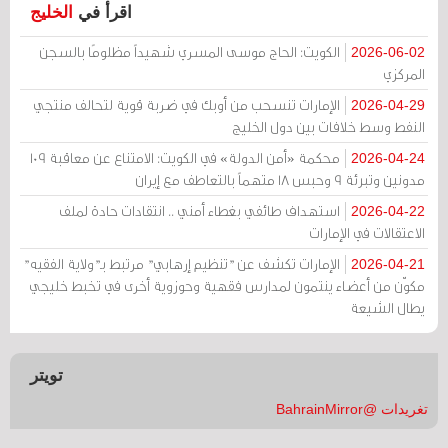
اقرأ في
الخليج
الكويت: الحاج موسى المسري شهيداً مظلومًا بالسجن
2026-06-02
المركزي
الإمارات تنسحب من أوبك في ضربة قوية لتحالف منتجي
2026-04-29
النفط وسط خلافات بين دول الخليج
محكمة «أمن الدولة» في الكويت: الامتناع عن معاقبة 109
2026-04-24
مدونين وتبرئة 9 وحبس 18 متهماً بالتعاطف مع إيران
استهداف طائفي بغطاء أمني .. انتقادات حادة لملف
2026-04-22
الاعتقالات في الإمارات
الإمارات تكشف عن "تنظيم إرهابي" مرتبط بـ"ولاية الفقيه"
2026-04-21
مكوّن من أعضاء ينتمون لمدارس فقهية وحوزوية أخرى في تخبط خليجي
يطال الشيعة
تويتر
تغريدات @BahrainMirror