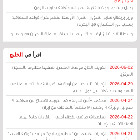
أحمد رضي
رحيل جسدي، وولادة فكرية: نصر الله وثقافة تجاوزت الزمن
وزير بريطاني سابق لشؤون الشرق الأوسط متهم بخرق قواعد الشفافية
بسبب دور استشاري في البحرين
وسط انتقادات للزيارة .. ملك بريطانيا يستضيف ملك البحرين في وندسور
اقرأ في
الخليج
الكويت: الحاج موسى المسري شهيداً مظلومًا بالسجن
2026-06-02
المركزي
الإمارات تنسحب من أوبك في ضربة قوية لتحالف منتجي
2026-04-29
النفط وسط خلافات بين دول الخليج
محكمة «أمن الدولة» في الكويت: الامتناع عن معاقبة 109
2026-04-24
مدونين وتبرئة 9 وحبس 18 متهماً بالتعاطف مع إيران
استهداف طائفي بغطاء أمني .. انتقادات حادة لملف
2026-04-22
الاعتقالات في الإمارات
الإمارات تكشف عن "تنظيم إرهابي" مرتبط بـ"ولاية الفقيه"
2026-04-21