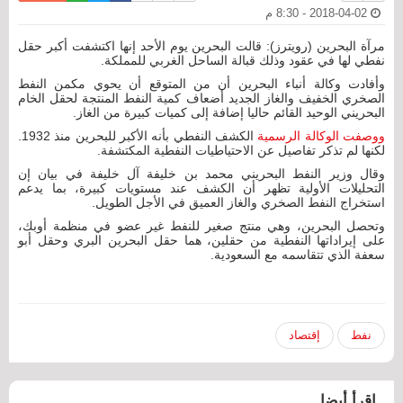
2018-04-02 - 8:30 م
مرآة البحرين (رويترز): قالت البحرين يوم الأحد إنها اكتشفت أكبر حقل
نفطي لها في عقود وذلك قبالة الساحل الغربي للمملكة.
وأفادت وكالة أنباء البحرين أن من المتوقع أن يحوي مكمن النفط
الصخري الخفيف والغاز الجديد أضعاف كمية النفط المنتجة لحقل الخام
البحريني الوحيد القائم حاليا إضافة إلى كميات كبيرة من الغاز.
ووصفت الوكالة الرسمية
الكشف النفطي بأنه الأكبر للبحرين منذ 1932.
لكنها لم تذكر تفاصيل عن الاحتياطيات النفطية المكتشفة.
وقال وزير النفط البحريني محمد بن خليفة آل خليفة في بيان إن
التحليلات الأولية تظهر أن الكشف عند مستويات كبيرة، بما يدعم
استخراج النفط الصخري والغاز العميق في الأجل الطويل.
وتحصل البحرين، وهي منتج صغير للنفط غير عضو في منظمة أوبك،
على إيراداتها النفطية من حقلين، هما حقل البحرين البري وحقل أبو
سعفة الذي تتقاسمه مع السعودية.
نفط
إقتصاد
اقرأ أيضا