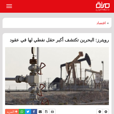
القائمة
الرئيسي
»
اقتصاد
رويترز: البحرين تكتشف أكبر حقل نفطي لها في عقود
نسخة للطباعة
حفظ الموضوع
فيسبوك
تويتر
أرسل الى صديق
واتساب
المزيد