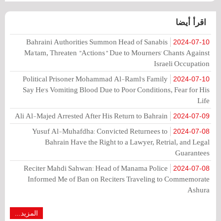
اقرأ أيضا
Bahraini Authorities Summon Head of Sanabis
2024-07-10
Ma'tam, Threaten "Actions" Due to Mourners' Chants Against
Israeli Occupation
Political Prisoner Mohammad Al-Raml's Family
2024-07-10
Say He's Vomiting Blood Due to Poor Conditions, Fear for His
Life
Ali Al-Majed Arrested After His Return to Bahrain
2024-07-09
Yusuf Al-Muhafdha: Convicted Returnees to
2024-07-08
Bahrain Have the Right to a Lawyer, Retrial, and Legal
Guarantees
Reciter Mahdi Sahwan: Head of Manama Police
2024-07-08
Informed Me of Ban on Reciters Traveling to Commemorate
Ashura
المزيد...