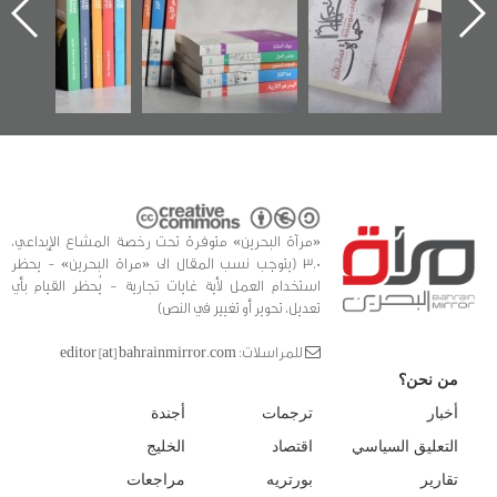
ه
وأحداث ساحة
في سلسلة من 5
الفداء لمركز أوال
كتب
للدراسات والتوثيق
«مرآة البحرين» متوفرة تحت رخصة المشاع الإبداعي،
3.0 (يتوجب نسب المقال الى «مراة البحرين» - يحظر
استخدام العمل لأية غايات تجارية - يُحظر القيام بأي
تعديل، تحوير أو تغيير في النص)
للمراسلات: editor [at] bahrainmirror.com
من نحن؟
أخبار
ترجمات
أجندة
التعليق السياسي
اقتصاد
الخليج
تقارير
بورتريه
مراجعات