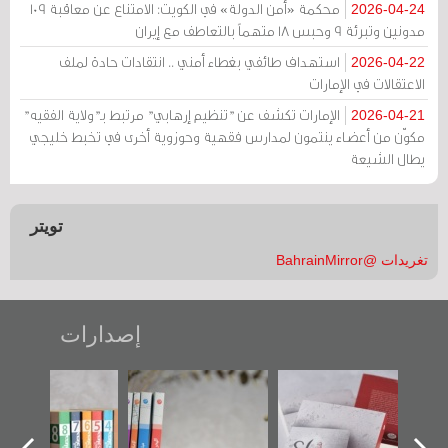
محكمة «أمن الدولة» في الكويت: الامتناع عن معاقبة 109
2026-04-24
مدونين وتبرئة 9 وحبس 18 متهماً بالتعاطف مع إيران
استهداف طائفي بغطاء أمني .. انتقادات حادة لملف
2026-04-22
الاعتقالات في الإمارات
الإمارات تكشف عن "تنظيم إرهابي" مرتبط بـ"ولاية الفقيه"
2026-04-21
مكوّن من أعضاء ينتمون لمدارس فقهية وحوزوية أخرى في تخبط خليجي
يطال الشيعة
تويتر
تغريدات @BahrainMirror
إصدارات
"حماة الباب الأخير":
تصنيف موضوعي
"مرآة البحرين"
الإصدار الأول عن
للوثائق البريطانية
تصدر حصاد
اعتصام الدراز
يقدمه «مركز أوال»
الساحات 2019