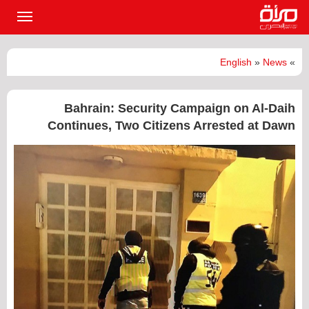
القائمة
الرئيسي
English
»
News
»
Bahrain: Security Campaign on Al-Daih
Continues, Two Citizens Arrested at Dawn