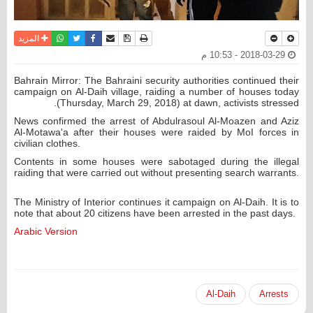
نسخة للطباعة
حفظ الموضوع
فيسبوك
تويتر
أرسل الى صديق
واتساب
المزيد
2018-03-29 - 10:53 م
Bahrain Mirror: The Bahraini security authorities continued their
campaign on Al-Daih village, raiding a number of houses today
(Thursday, March 29, 2018) at dawn, activists stressed.
News confirmed the arrest of Abdulrasoul Al-Moazen and Aziz
Al-Motawa'a after their houses were raided by MoI forces in
civilian clothes.
Contents in some houses were sabotaged during the illegal
raiding that were carried out without presenting search warrants.
The Ministry of Interior continues it campaign on Al-Daih. It is to
note that about 20 citizens have been arrested in the past days.
Arabic Version
Al-Daih
Arrests