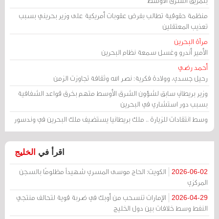
بتمزيق الشرق الأوسط
منظمة حقوقية تطالب بفرض عقوبات أمريكية على وزير بحريني بسبب
تعذيب المعتقلين
مرآة البحرين
الأمير أندرو وغسل سمعة نظام البحرين
أحمد رضي
رحيل جسدي، وولادة فكرية: نصر الله وثقافة تجاوزت الزمن
وزير بريطاني سابق لشؤون الشرق الأوسط متهم بخرق قواعد الشفافية
بسبب دور استشاري في البحرين
وسط انتقادات للزيارة .. ملك بريطانيا يستضيف ملك البحرين في وندسور
اقرأ في
الخليج
الكويت: الحاج موسى المسري شهيداً مظلومًا بالسجن
2026-06-02
المركزي
الإمارات تنسحب من أوبك في ضربة قوية لتحالف منتجي
2026-04-29
النفط وسط خلافات بين دول الخليج