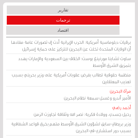
تقارير
ترجمات
اقتصاد
برقيات دبلوماسية أمريكية: الحرب الإيرانية أدت إلى تصورات عامة مفادها
أن الولايات المتحدة تخلت عن البحرين للتركيز على حماية إسرائيل
ساوث تشاينا مورنينغ بوست: الخلاف بين السعودية والإمارات يهدد
بتمزيق الشرق الأوسط
منظمة حقوقية تطالب بفرض عقوبات أمريكية على وزير بحريني بسبب
تعذيب المعتقلين
مرآة البحرين
الأمير أندرو وغسل سمعة نظام البحرين
أحمد رضي
رحيل جسدي، وولادة فكرية: نصر الله وثقافة تجاوزت الزمن
وزير بريطاني سابق لشؤون الشرق الأوسط متهم بخرق قواعد الشفافية
بسبب دور استشاري في البحرين