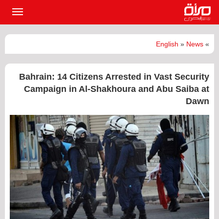
القائمة
الرئيسي
English
»
News
»
Bahrain: 14 Citizens Arrested in Vast Security
Campaign in Al-Shakhoura and Abu Saiba at
Dawn