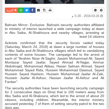
نسخة للطباعة
حفظ الموضوع
فيسبوك
تويتر
أرسل الى صديق
واتساب
المزيد
2018-03-26 - 5:28 م
Bahrain Mirror- Exclusive: Bahraini security authorities affiliated
to ministry of interior launched a wide campaign today at dawn
in Abu Saiba, Al-Shakhoura and nearby villages, arresting at
least 14 citizens.
Activists confirmed that the security forces raided today
(Saturday, March 24, 2018) at dawn a large number of houses
in Abu Saiba and Al-Shakhoura villages which led to vandalizing
contents of some houses. The campaign led to the arrest of
each of "Ibrahim Nizar Al-Saghir, Jassim Mohammad Ali, Sayed
Montazar Sayed Jaafar, Sayed Ahmad Al-Najjar, Ammar
Abdulmajid, Mohammad Abbas, Hasan Salman Ahmad, Sayed
Mohammad Sayed Rida, Hussein Mohammad Dawoud, Sayed
Hussein Sayed Hashem, Hussein Mohammad Jaafar Al-Zaki,
Hussein Jaafar Al-Asfour, Hassan Jaafar Al-Asfour and Ali
Fardan".
The security authorities have been launching security campaign
for 2 consecutive days on Diraz that is 100 meters away from
Abu Saiba and Al-Shakoura, which led to the arrest of about 20
citizens, including children. Meanwhile, the interior ministry
accused yesterday 7 of them of setting security patrol to fire two
days ago.