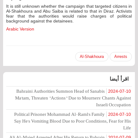
It is still unknown whether the campaign that targeted citizens in
Al-Shakhoura and Abu Saiba is related to that in Diraz. Activists
fear that the authorities would raise charges of political
background against the detainees.
Arabic Version
Al-Shakhoura
Arrests
اقرأ أيضا
Bahraini Authorities Summon Head of Sanabis
2024-07-10
Ma'tam, Threaten "Actions" Due to Mourners' Chants Against
Israeli Occupation
Political Prisoner Mohammad Al-Raml's Family
2024-07-10
Say He's Vomiting Blood Due to Poor Conditions, Fear for His
Life
Ali Al-Majed Arrested After His Return to Bahrain
2024-07-09