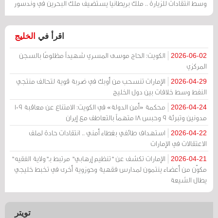
وسط انتقادات للزيارة .. ملك بريطانيا يستضيف ملك البحرين في وندسور
اقرأ في
الخليج
الكويت: الحاج موسى المسري شهيداً مظلومًا بالسجن
2026-06-02
المركزي
الإمارات تنسحب من أوبك في ضربة قوية لتحالف منتجي
2026-04-29
النفط وسط خلافات بين دول الخليج
محكمة «أمن الدولة» في الكويت: الامتناع عن معاقبة 109
2026-04-24
مدونين وتبرئة 9 وحبس 18 متهماً بالتعاطف مع إيران
استهداف طائفي بغطاء أمني .. انتقادات حادة لملف
2026-04-22
الاعتقالات في الإمارات
الإمارات تكشف عن "تنظيم إرهابي" مرتبط بـ"ولاية الفقيه"
2026-04-21
مكوّن من أعضاء ينتمون لمدارس فقهية وحوزوية أخرى في تخبط خليجي
يطال الشيعة
تويتر