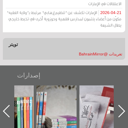
الاعتقالات في الإمارات
الإمارات تكشف عن "تنظيم إرهابي" مرتبط بـ"ولاية الفقيه"
2026-04-21
مكوّن من أعضاء ينتمون لمدارس فقهية وحوزوية أخرى في تخبط خليجي
يطال الشيعة
تويتر
تغريدات @BahrainMirror
إصدارات
"حماة الباب الأخير":
تصنيف موضوعي
"مرآة البحرين"
الإصدار الأول عن
للوثائق البريطانية
تصدر حصاد
اعتصام الدراز
يقدمه «مركز أوال»
الساحات 2019
ه
وأحداث ساحة
في سلسلة من 5
الفداء لمركز أوال
كتب
للدراسات والتوثيق