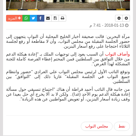
نسخة للطباعة
حفظ الموضوع
فيسبوك
تويتر
أرسل الى صديق
واتساب
المزيد
2018-01-13 - 7:41 م
مرآة البحرين: قالت صحيفة أخبار الخليج المحلية أن النواب يتجهون إلى
حضور الجلسة المقبلة من مجلس النواب، وأن لا مقاطعة أو رفع لجلسة
الثلاثاء احتجاجا على رفع أسعار البنزين.
وأضاف النواب
أن السبب يعود إلى توجيهات الملك بـ "إعادة هيكلة الدعم
من خلال التوافق بين السلطتين فمن المحتم إعطاء الفرصة كاملة للجنة
المشكلة لهذا الغرض".
وتوقع النائب الأول لرئيس مجلس النواب علي العرادي "حضور وانتظام
جميع النواب في الجلسة المقبلة" عازيا ذلك إلى "التوافق" بين
السلطتين.
من جانبه قال النائب أحمد قراطة أن هناك "اجتماع تنسيقي حول مسألة
إعادة هيكلة الدعم يوم الأحد (غدا).. ولكن لا بد ألا يخرج أي حل بعيدا عن
وقف زيادة أسعار البنزين، أو تعويض المواطنين عن هذه الزيادة".
نفط
مجلس النواب