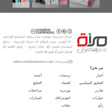
«مرآة البحرين» متوفرة تحت رخصة المشاع الإبداعي،
3.0 (يتوجب نسب المقال الى «مراة البحرين» - يحظر
استخدام العمل لأية غايات تجارية - يُحظر القيام بأي
تعديل، تحوير أو تغيير في النص)
للمراسلات: editor [at] bahrainmirror.com
من نحن؟
أخبار
ترجمات
أجندة
التعليق السياسي
اقتصاد
الخليج
تقارير
بورتريه
مراجعات
حوارات
انفوجرافك
إصدارات
رأي
ملفات