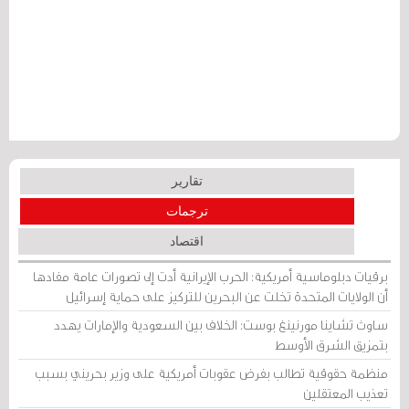
تقارير
ترجمات
اقتصاد
برقيات دبلوماسية أمريكية: الحرب الإيرانية أدت إلى تصورات عامة مفادها
أن الولايات المتحدة تخلت عن البحرين للتركيز على حماية إسرائيل
ساوث تشاينا مورنينغ بوست: الخلاف بين السعودية والإمارات يهدد
بتمزيق الشرق الأوسط
منظمة حقوقية تطالب بفرض عقوبات أمريكية على وزير بحريني بسبب
تعذيب المعتقلين