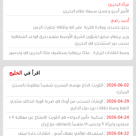
مرآة البحرين
الأمير أندرو وغسل سمعة نظام البحرين
أحمد رضي
رحيل جسدي، وولادة فكرية: نصر الله وثقافة تجاوزت الزمن
وزير بريطاني سابق لشؤون الشرق الأوسط متهم بخرق قواعد الشفافية
بسبب دور استشاري في البحرين
وسط انتقادات للزيارة .. ملك بريطانيا يستضيف ملك البحرين في وندسور
اقرأ في
الخليج
الكويت: الحاج موسى المسري شهيداً مظلومًا بالسجن
2026-06-02
المركزي
الإمارات تنسحب من أوبك في ضربة قوية لتحالف منتجي
2026-04-29
النفط وسط خلافات بين دول الخليج
محكمة «أمن الدولة» في الكويت: الامتناع عن معاقبة 109
2026-04-24
مدونين وتبرئة 9 وحبس 18 متهماً بالتعاطف مع إيران
استهداف طائفي بغطاء أمني .. انتقادات حادة لملف
2026-04-22