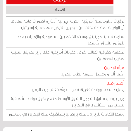
اقتصاد
برقيات دبلوماسية أمريكية: الحرب الإيرانية أدت إلى تصورات عامة مفادها
أن الولايات المتحدة تخلت عن البحرين للتركيز على حماية إسرائيل
ساوث تشاينا مورنينغ بوست: الخلاف بين السعودية والإمارات يهدد
بتمزيق الشرق الأوسط
منظمة حقوقية تطالب بفرض عقوبات أمريكية على وزير بحريني بسبب
تعذيب المعتقلين
مرآة البحرين
الأمير أندرو وغسل سمعة نظام البحرين
أحمد رضي
رحيل جسدي، وولادة فكرية: نصر الله وثقافة تجاوزت الزمن
وزير بريطاني سابق لشؤون الشرق الأوسط متهم بخرق قواعد الشفافية
بسبب دور استشاري في البحرين
وسط انتقادات للزيارة .. ملك بريطانيا يستضيف ملك البحرين في وندسور