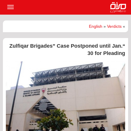
القائمة
الرئيسي
English
»
Verdicts
»
“Zulfiqar Brigades” Case Postponed until Jan.
30 for Pleading