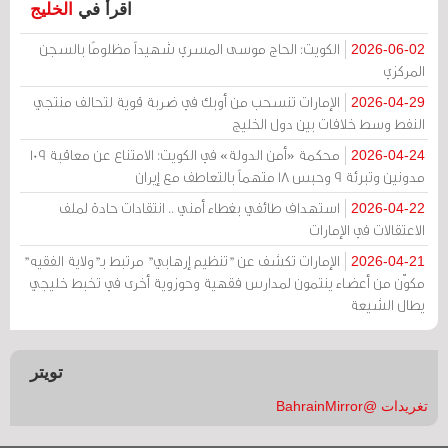
اقرأ في
الخليج
الكويت: الحاج موسى المسري شهيداً مظلومًا بالسجن
2026-06-02
المركزي
الإمارات تنسحب من أوبك في ضربة قوية لتحالف منتجي
2026-04-29
النفط وسط خلافات بين دول الخليج
محكمة «أمن الدولة» في الكويت: الامتناع عن معاقبة 109
2026-04-24
مدونين وتبرئة 9 وحبس 18 متهماً بالتعاطف مع إيران
استهداف طائفي بغطاء أمني .. انتقادات حادة لملف
2026-04-22
الاعتقالات في الإمارات
الإمارات تكشف عن "تنظيم إرهابي" مرتبط بـ"ولاية الفقيه"
2026-04-21
مكوّن من أعضاء ينتمون لمدارس فقهية وحوزوية أخرى في تخبط خليجي
يطال الشيعة
تويتر
تغريدات @BahrainMirror