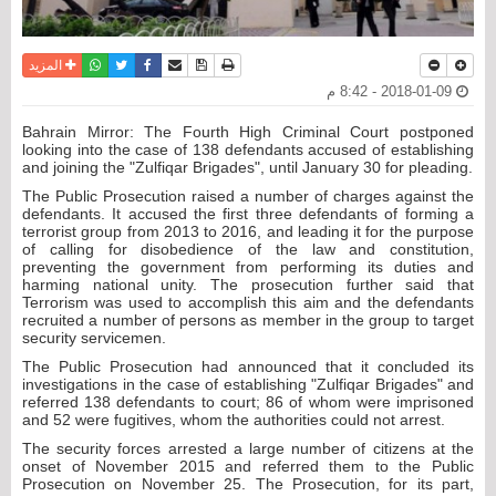
نسخة للطباعة
حفظ الموضوع
فيسبوك
تويتر
أرسل الى صديق
واتساب
المزيد
2018-01-09 - 8:42 م
Bahrain Mirror: The Fourth High Criminal Court postponed
looking into the case of 138 defendants accused of establishing
and joining the "Zulfiqar Brigades", until January 30 for pleading.
The Public Prosecution raised a number of charges against the
defendants. It accused the first three defendants of forming a
terrorist group from 2013 to 2016, and leading it for the purpose
of calling for disobedience of the law and constitution,
preventing the government from performing its duties and
harming national unity. The prosecution further said that
Terrorism was used to accomplish this aim and the defendants
recruited a number of persons as member in the group to target
security servicemen.
The Public Prosecution had announced that it concluded its
investigations in the case of establishing "Zulfiqar Brigades" and
referred 138 defendants to court; 86 of whom were imprisoned
and 52 were fugitives, whom the authorities could not arrest.
The security forces arrested a large number of citizens at the
onset of November 2015 and referred them to the Public
Prosecution on November 25. The Prosecution, for its part,