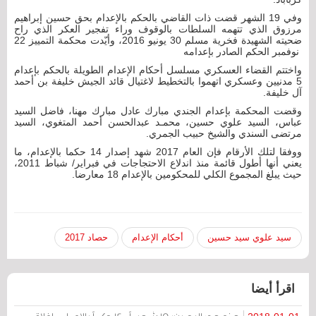
وفي 19 الشهر قضت ذات القاضي بالحكم بالإعدام بحق حسين إبراهيم
مرزوق الذي تتهمه السلطات بالوقوف وراء تفجير العكر الذي راح
ضحيته الشهيدة فخرية مسلم 30 يونيو 2016، وأيّدت محكمة التمييز 22
نوفمبر الحكم الصادر بإعدامه
واختتم القضاء العسكري مسلسل أحكام الإعدام الطويلة بالحكم بإعدام
5 مدنيين وعسكري اتهموا بالتخطيط لاغتيال قائد الجيش خليفة بن أحمد
آل خليفة.
وقضت المحكمة بإعدام الجندي مبارك عادل مبارك مهنا، فاضل السيد
عباس، السيد علوي حسين، محمـد عبدالحسن أحمد المتغوي، السيد
مرتضى السندي والشيخ حبيب الجمري.
ووفقا لتلك الأرقام فإن العام 2017 شهد إصدار 14 حكما بالإعدام، ما
يعني أنها أطول قائمة منذ اندلاع الاحتجاجات في فبراير/ شباط 2011،
حيث يبلغ المجموع الكلي للمحكومين بالإعدام 18 معارضا.
سيد علوي سيد حسين
أحكام الإعدام
حصاد 2017
اقرأ أيضا