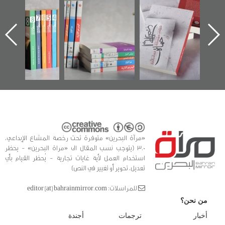
"حماة الباب الأخير":
تصنيف موضوعي
"مرآة البحرين"
الإصدار الأول عن
للوثائق البريطانية
تصدر حصاد
اعتصام الدراز
يقدمه «مركز أوال»
الساحات 2019
ه
وأحداث ساحة
في سلسلة من 5
الفداء لمركز أوال
كتب
للدراسات والتوثيق
«مرآة البحرين» متوفرة تحت رخصة المشاع الإبداعي،
3.0 (يتوجب نسب المقال الى «مراة البحرين» - يحظر
استخدام العمل لأية غايات تجارية - يُحظر القيام بأي
تعديل، تحوير أو تغيير في النص)
للمراسلات: editor [at] bahrainmirror.com
من نحن؟
أخبار
ترجمات
أجندة