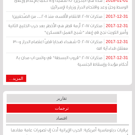
هذه هي البحرين: 15 شهيداً و14 حكماً بالإعدام وإغلاق
2018-01-01
الوسط وحلّ وعد واقتحام الدراز وزيارة لإسرائيل
مذكرات 2017: الانتقام الأقسى منذ 2011… من الصّحفيين!
2017-12-31
مذكرات 2017: أزمة قطر هي الأخطر بعد حرب الخليج الثانية
2017-12-31
وأمير الكويت نجح في إبعاد "شبح العمل العسكري"
مذكرات 2017: 5 شهداء ضحايا فضّ اعتصام الدراز و300
2017-12-31
معتقل فداء آية الله
مذكرات 2017: "قروب البسطة" في واتس اب مدان بـ8
2017-12-31
أحكام مؤبدة وإسقاط الجنسية
المزيد...
تقارير
ترجمات
اقتصاد
برقيات دبلوماسية أمريكية: الحرب الإيرانية أدت إلى تصورات عامة مفادها