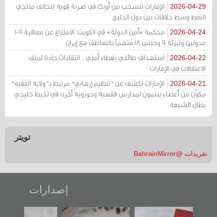
الإمارات تنسحب من أوبك في ضربة قوية لتحالف منتجي
2026-04-29
النفط وسط خلافات بين دول الخليج
محكمة «أمن الدولة» في الكويت: الامتناع عن معاقبة 109
2026-04-24
مدونين وتبرئة 9 وحبس 18 متهماً بالتعاطف مع إيران
استهداف طائفي بغطاء أمني .. انتقادات حادة لملف
2026-04-22
الاعتقالات في الإمارات
الإمارات تكشف عن "تنظيم إرهابي" مرتبط بـ"ولاية الفقيه"
2026-04-21
مكوّن من أعضاء ينتمون لمدارس فقهية وحوزوية أخرى في تخبط خليجي
يطال الشيعة
تويتر
تغريدات @BahrainMirror
إصدارات