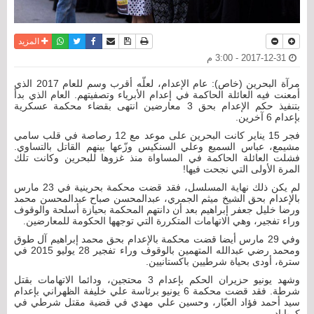
نسخة للطباعة
حفظ الموضوع
فيسبوك
تويتر
أرسل الى صديق
واتساب
المزيد
2017-12-31 - 3:00 م
مرآة البحرين (خاص): عام الإعدام، لعلّه أقرب وسم للعام 2017 الذي
أمعنت فيه العائلة الحاكمة في إعدام الأبرياء وتصفيتهم. العام الذي بدأ
بتنفيذ حكم الإعدام بحق 3 معارضين انتهى بقضاء محكمة عسكرية
بإعدام 6 آخرين.
فجر 15 يناير كانت البحرين على موعد مع 12 رصاصة في قلب سامي
مشيمع، عباس السميع وعلي السنكيس وزّعها بينهم القاتل بالتساوي.
فشلت العائلة الحاكمة في المساواة منذ غزوها للبحرين وكانت تلك
المرة الأولى التي نجحت فيها!
لم يكن ذلك نهاية المسلسل، فقد قضت محكمة بحرينية في 23 مارس
بالإعدام بحق الشيخ ميثم الجمري، عبدالمحسن صباح عبدالمحسن محمد
ورضا خليل جعفر إبراهيم بعد أن دانتهم المحكمة بحيازة أسلحة والوقوف
وراء تفجير، وهي الاتهامات المتكررة التي توجهها الحكومة للمعارضين.
وفي 29 مارس أيضا قضت محكمة بالإعدام بحق محمد إبراهيم آل طوق
ومحمد رضي عبدالله المتهمين بالوقوف وراء تفجير 28 يوليو 2015 في
سترة، أودى بحياة شرطيين باكستانيين.
وشهد يونيو حزيران الحكم بإعدام 3 محتجين، ودائما الاتهامات بقتل
شرطة. فقد قضت محكمة 6 يونيو برئاسة علي خليفة الظهراني بإعدام
سيد أحمد فؤاد العبّار، وحسين علي مهدي في قضية مقتل شرطي في
كرباباد.