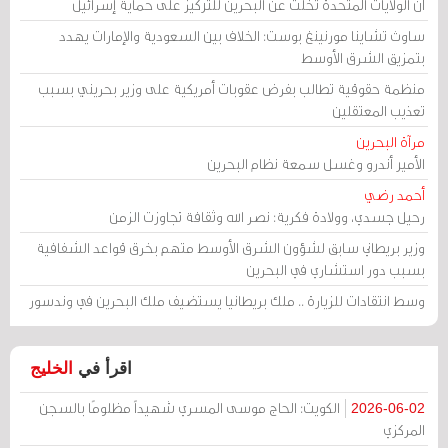
أن الولايات المتحدة تخلت عن البحرين للتركيز على حماية إسرائيل
ساوث تشاينا مورنينغ بوست: الخلاف بين السعودية والإمارات يهدد
بتمزيق الشرق الأوسط
منظمة حقوقية تطالب بفرض عقوبات أمريكية على وزير بحريني بسبب
تعذيب المعتقلين
مرآة البحرين
الأمير أندرو وغسل سمعة نظام البحرين
أحمد رضي
رحيل جسدي، وولادة فكرية: نصر الله وثقافة تجاوزت الزمن
وزير بريطاني سابق لشؤون الشرق الأوسط متهم بخرق قواعد الشفافية
بسبب دور استشاري في البحرين
وسط انتقادات للزيارة .. ملك بريطانيا يستضيف ملك البحرين في وندسور
اقرأ في
الخليج
الكويت: الحاج موسى المسري شهيداً مظلومًا بالسجن
2026-06-02
المركزي