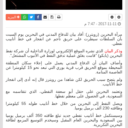
نسخة للطباعة
حفظ الموضوع
فيسبوك
تويتر
أرسل الى صديق
واتساب
المزيد
2017-11-11 - 7:47 م
مرآة البحرين (رويترز): أفاد بيان للدفاع المدني في البحرين يوم السبت
بأن السلطات سيطرت على حريق ناجم عن انفجار في خط أنابيب
نفطي.
وذكر البيان
الذي نشره الموقع الإلكتروني لوزارة الداخلية أن شركة نفط
البحرين (بابكو) "قامت بغلق عملية تدفق النفط في الأنبوب المشتعل".
وأضاف البيان أن الدفاع المدني يعمل على إجلاء سكان المنطقة
المحيطة بموقع الحريق قرب قرية بوري التي تبعد نحو 15 كيلومترا عن
العاصمة المنامة.
ولم يتضح سبب الحريق لكن شاهدا من رويترز قال إنه أدى إلى انفجار
خط الأنابيب.
وتعتمد البحرين على حقل أبو سعفة النفطي، الذي تتقاسمه مع
السعودية، في الحصول على معظم نفطها.
ويصل النفط إلى البحرين من خلال خط أنابيب طوله 55 كيلومترا
وطاقته 230 ألف برميل يوميا.
وسيستكمل خط أنابيب نفطي جديد تبلغ طاقته 350 ألف برميل يوميا
بين السعودية والبحرين العام المقبل وسيخدم التوسيع المزمع لطاقة
البحرين التكريرية.