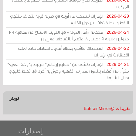
2026-06-02
المركزي
الإمارات تنسحب من أوبك في ضربة قوية لتحالف منتجي
2026-04-29
النفط وسط خلافات بين دول الخليج
محكمة «أمن الدولة» في الكويت: الامتناع عن معاقبة 109
2026-04-24
مدونين وتبرئة 9 وحبس 18 متهماً بالتعاطف مع إيران
استهداف طائفي بغطاء أمني .. انتقادات حادة لملف
2026-04-22
الاعتقالات في الإمارات
الإمارات تكشف عن "تنظيم إرهابي" مرتبط بـ"ولاية الفقيه"
2026-04-21
مكوّن من أعضاء ينتمون لمدارس فقهية وحوزوية أخرى في تخبط خليجي
يطال الشيعة
تويتر
تغريدات @BahrainMirror
إصدارات