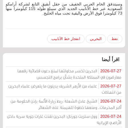
وسيتدفق الخام العربي الخفيف من حقل أبقيق التابع لشركة أرامكو
السعودية عبر خط الأنابيب الجديد الذي سيبلغ طوله 115 كيلومترا منها
73 كيلومترا فوق الأرض والبقية تحت مياه الخليج.
نفط
البحرين
انفجار خط الأنابيب
اقرأ أيضا
البحرين تخسر محاولتها لمنع دعوى قضائية رفعها
2026-07-27
معارضون في المملكة المتحدة بشأن برامج التجسس
علماء من الأزهر الشريف يدينون ما يتعرض علماء البحرين
2026-07-27
من انتهاكات
الشيخ عادل الشعلة: ربط زيارة الأئمة بإذن الحكومة من
2026-07-24
أكبر المحرمات.. ومنعها خطوة للهيمنة على الشعائر
وول ستريت جورنال: البحرين نفذت غارات جوية سرية داخل
2026-07-24
الأراضي الإيرانية