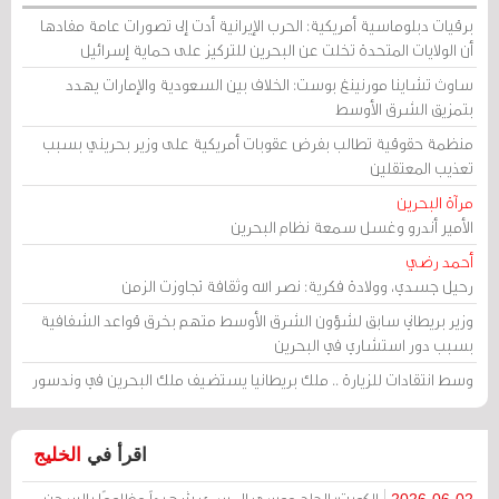
برقيات دبلوماسية أمريكية: الحرب الإيرانية أدت إلى تصورات عامة مفادها
أن الولايات المتحدة تخلت عن البحرين للتركيز على حماية إسرائيل
ساوث تشاينا مورنينغ بوست: الخلاف بين السعودية والإمارات يهدد
بتمزيق الشرق الأوسط
منظمة حقوقية تطالب بفرض عقوبات أمريكية على وزير بحريني بسبب
تعذيب المعتقلين
مرآة البحرين
الأمير أندرو وغسل سمعة نظام البحرين
أحمد رضي
رحيل جسدي، وولادة فكرية: نصر الله وثقافة تجاوزت الزمن
وزير بريطاني سابق لشؤون الشرق الأوسط متهم بخرق قواعد الشفافية
بسبب دور استشاري في البحرين
وسط انتقادات للزيارة .. ملك بريطانيا يستضيف ملك البحرين في وندسور
اقرأ في
الخليج
الكويت: الحاج موسى المسري شهيداً مظلومًا بالسجن