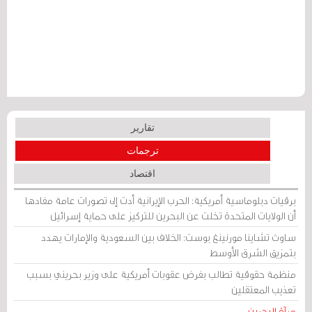
تقارير
ترجمات
اقتصاد
برقيات دبلوماسية أمريكية: الحرب الإيرانية أدت إلى تصورات عامة مفادها
أن الولايات المتحدة تخلت عن البحرين للتركيز على حماية إسرائيل
ساوث تشاينا مورنينغ بوست: الخلاف بين السعودية والإمارات يهدد
بتمزيق الشرق الأوسط
منظمة حقوقية تطالب بفرض عقوبات أمريكية على وزير بحريني بسبب
تعذيب المعتقلين
مرآة البحرين