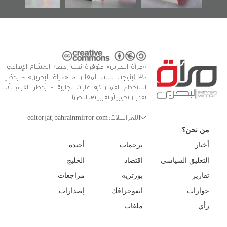
«مرآة البحرين» متوفرة تحت رخصة المشاع الإبداعي،
3.0 (يتوجب نسب المقال الى «مراة البحرين» - يحظر
استخدام العمل لأية غايات تجارية - يُحظر القيام بأي
تعديل، تحوير أو تغيير في النص)
للمراسلات: editor [at] bahrainmirror.com
من نحن؟
أخبار
ترجمات
أجندة
التعليق السياسي
اقتصاد
الخليج
تقارير
بورتريه
مراجعات
حوارات
انفوجرافك
إصدارات
رأي
ملفات