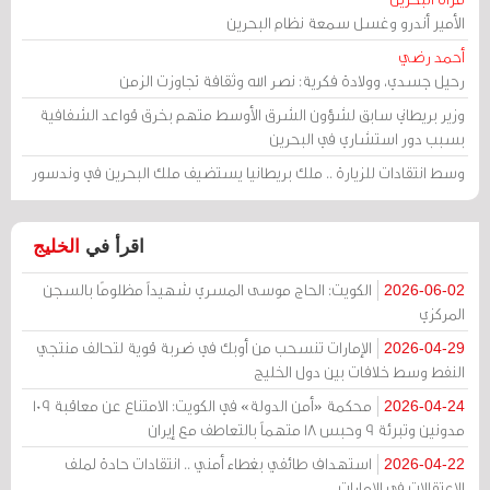
الأمير أندرو وغسل سمعة نظام البحرين
أحمد رضي
رحيل جسدي، وولادة فكرية: نصر الله وثقافة تجاوزت الزمن
وزير بريطاني سابق لشؤون الشرق الأوسط متهم بخرق قواعد الشفافية
بسبب دور استشاري في البحرين
وسط انتقادات للزيارة .. ملك بريطانيا يستضيف ملك البحرين في وندسور
اقرأ في
الخليج
الكويت: الحاج موسى المسري شهيداً مظلومًا بالسجن
2026-06-02
المركزي
الإمارات تنسحب من أوبك في ضربة قوية لتحالف منتجي
2026-04-29
النفط وسط خلافات بين دول الخليج
محكمة «أمن الدولة» في الكويت: الامتناع عن معاقبة 109
2026-04-24
مدونين وتبرئة 9 وحبس 18 متهماً بالتعاطف مع إيران
استهداف طائفي بغطاء أمني .. انتقادات حادة لملف
2026-04-22
الاعتقالات في الإمارات