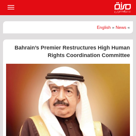
القائمة
الرئيسي
English
»
News
»
Bahrain’s Premier Restructures High Human
Rights Coordination Committee