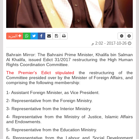
نسخة للطباعة
حفظ الموضوع
فيسبوك
تويتر
أرسل الى صديق
واتساب
المزيد
2017-10-26 - 2:02 م
Bahrain Mirror: The Bahraini Prime Minister, Khalifa bin Salman
Al Khalifa, issued Edict 31/2017 restructuring the High Human
Rights Coordination Committee.
The Premier's Edict stipulated
the restructuring of the
Committee presided over by the Minister of Foreign Affairs, and
comprising the following membership:
1- Assistant Foreign Minister, as Vice President.
2- Representative from the Foreign Ministry.
3- Representative from the Interior Ministry.
4- Representative from the Ministry of Justice, Islamic Affairs
and Endowments.
5- Representative from the Education Ministry.
6- Representative from the Labour and Social Development