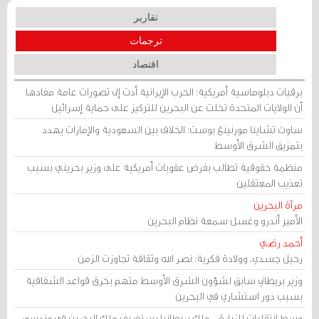
تقارير
ترجمات
اقتصاد
برقيات دبلوماسية أمريكية: الحرب الإيرانية أدت إلى تصورات عامة مفادها
أن الولايات المتحدة تخلت عن البحرين للتركيز على حماية إسرائيل
ساوث تشاينا مورنينغ بوست: الخلاف بين السعودية والإمارات يهدد
بتمزيق الشرق الأوسط
منظمة حقوقية تطالب بفرض عقوبات أمريكية على وزير بحريني بسبب
تعذيب المعتقلين
مرآة البحرين
الأمير أندرو وغسل سمعة نظام البحرين
أحمد رضي
رحيل جسدي، وولادة فكرية: نصر الله وثقافة تجاوزت الزمن
وزير بريطاني سابق لشؤون الشرق الأوسط متهم بخرق قواعد الشفافية
بسبب دور استشاري في البحرين
وسط انتقادات للزيارة .. ملك بريطانيا يستضيف ملك البحرين في وندسور