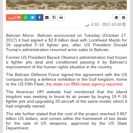
نسخة للطباعة
حفظ الموضوع
فيسبوك
تويتر
أرسل الى صديق
واتساب
المزيد
2017-10-18 - 4:10 ص
Bahrain Mirror: Bahrain announced on Tuesday (October 17,
2017) it had signed a $3.8 billion deal with Lockheed Martin for
16 upgraded F-16 fighter jets, after US President Donald
Trump's administration resumed arms sales to Bahrain.
Former US President Barack Obama's administration had frozen
a fighter jets deal and conditioned passing it by Bahrain's
improvement of the human rights situation in the country.
The Bahrain Defence Force signed the agreement with the US
company during a defence exhibition in the Gulf kingdom, home
to the US Fifth Fleet,
the state-run BNA news agency reported
.
The American UPI website had mentioned that the island
kingdom was seeking to boost its air power by buying 19 F-16
fighter jets and upgrading 20 aircraft of the same model, which it
had originally owned.
The site further stated that the cost of the project reached 3.867
billion US dollars, and comes within the framework of two deals
for the sale of US weapons, approved by the US State
Department.