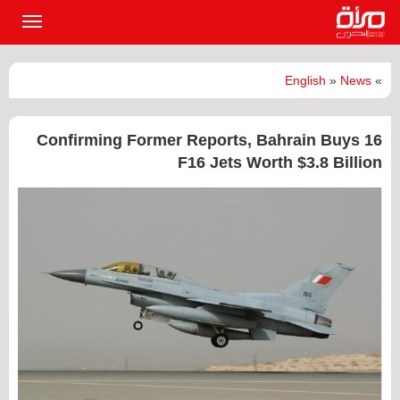
القائمة
الرئيسي
English
»
News
»
Confirming Former Reports, Bahrain Buys 16
F16 Jets Worth $3.8 Billion