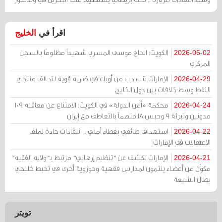
اقرأ في
الخليج
الكويت: الحاج موسى المسري شهيداً مظلومًا بالسجن
2026-06-02
المركزي
الإمارات تنسحب من أوبك في ضربة قوية لتحالف منتجي
2026-04-29
النفط وسط خلافات بين دول الخليج
محكمة «أمن الدولة» في الكويت: الامتناع عن معاقبة 109
2026-04-24
مدونين وتبرئة 9 وحبس 18 متهماً بالتعاطف مع إيران
استهداف طائفي بغطاء أمني .. انتقادات حادة لملف
2026-04-22
الاعتقالات في الإمارات
الإمارات تكشف عن "تنظيم إرهابي" مرتبط بـ"ولاية الفقيه"
2026-04-21
مكوّن من أعضاء ينتمون لمدارس فقهية وحوزوية أخرى في تخبط خليجي
يطال الشيعة
تويتر