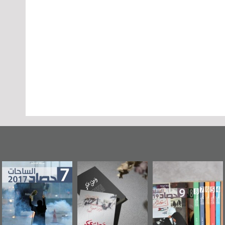
«وطن عكر» رواية
حصاد 2017
عاشوراء البحرين...
جديدة لمعتقل
ويكيليكس السفارة
عسكري تصدر عن
الأمريكية
«مرآة البحرين»