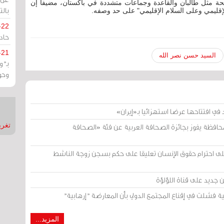
ة مثل طالبان والقاعدة وجماعات متشددة في باكستان، مضيفاً إن
بالت
إقليمي وعلى السلام الإقليمي" على حد وصفه.
-22
حادة
-21
السيد حسن نصر الله
بـ"
وحو
ي افتتاحها عرضا استهزائيا بـ«إيران»
تغريدات
حافظة يفوز بجائزة الصحافة العربية عن فئة «الصحافة
 على احترام حقوق الإنسان تعليقا على حكم بسجن زوجة الناشط
 جديد على قناة اللؤلؤة
ة فشلت في إقناع المجتمع الدولي بأن المعارضة "إرهابية"
المزيد...