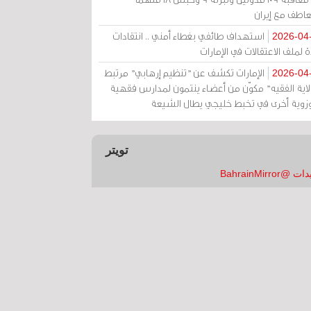
عاطف مع إيران
استهداف طائفي بغطاء أمني .. انتقادات
2026-04
 لملف الاعتقالات في الإمارات
الإمارات تكشف عن "تنظيم إرهابي" مرتبط
2026-04
ولاية الفقيه" مكوّن من أعضاء ينتمون لمدارس فقهية
زوية أخرى في تخبط خليجي يطال الشيعة
تويتر
 @BahrainMirror