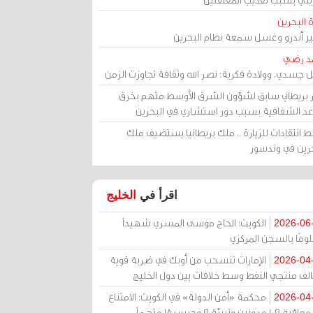
 البحرين
مير أندرو وغسل سمعة نظام البحرين
د رضي
ل جسدي، وولادة فكرية: نصر الله وثقافة تجاوزت الزمن
ر بريطاني سابق لشؤون الشرق الأوسط متهم بخرق
عد الشفافية بسبب دور استشاري في البحرين
 انتقادات للزيارة .. ملك بريطانيا يستضيف ملك
حرين في وندسور
اقرأ في
الخليج
الكويت: الحاج موسى المسري شهيداً
2026-06
ومًا بالسجن المركزي
الإمارات تنسحب من أوبك في ضربة قوية
2026-04
الف منتجي النفط وسط خلافات بين دول الخليج
محكمة «أمن الدولة» في الكويت: الامتناع
2026-04
عن معاقبة 109 مدونين وتبرئة 9 وحبس 18 متهماً