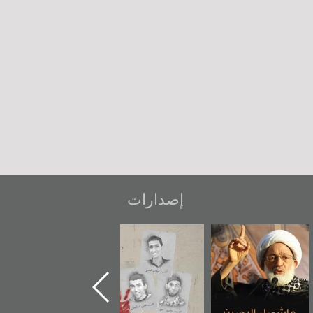
إصدارات
شهداء وطن
«جَوْ»: رواية
دعوة للضحك
المعتقل جهاد