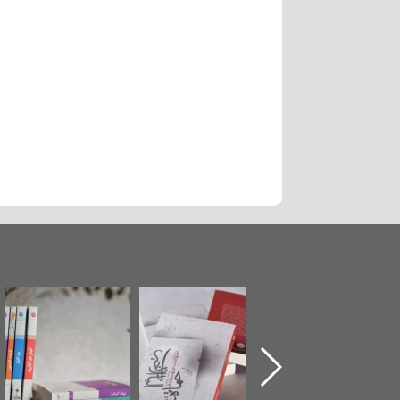
"حماة الباب الأخير":
تصنيف موضوعي
"مرآة البحرين"
الإصدار الأول عن
للوثائق البريطانية
تصدر حصاد
اعتصام الدراز
يقدمه «مركز أوال»
الساحات 2019
وأحداث ساحة
في سلسلة من 5
الفداء لمركز أوال
كتب