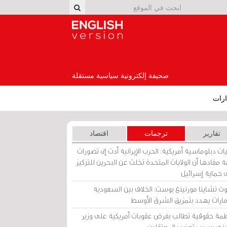
English Version
صحيفة إلكترونية سياسية مستقلة
رات
تقارير
ترجمات
اقتصاد
ات دبلوماسية أمريكية: الحرب الإيرانية أدت إلى تصورات
 مفادها أن الولايات المتحدة تخلت عن البحرين للتركيز
 حماية إسرائيل
ث تشاينا مورنينغ بوست: الخلاف بين السعودية
إمارات يهدد بتمزيق الشرق الأوسط
مة حقوقية تطالب بفرض عقوبات أمريكية على وزير
يني بسبب تعذيب المعتقلين