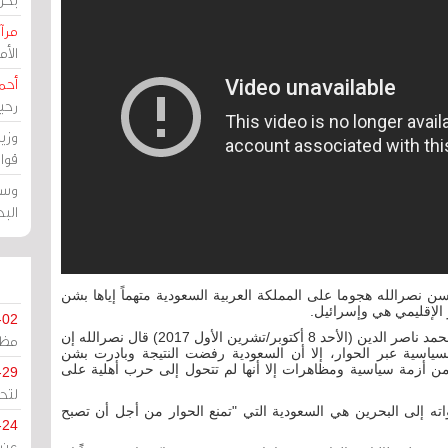
مرآة
الأ
أحم
رحي
وزي
قوا
وسط
الب
 نصرالله هجوما على المملكة العربية السعودية متهماً إياها بشن
الإقليمي هي وإسرائيل.
-02
وفي خطاب له بحفل تأبيني للشهيدين علي العاشق ومحمد ناصر الدين (الأحد 8 أكتوبر/تشرين الأول 2017) قال نصرالله إن
مظل
سياسية عبر الحوار، إلا أن السعودية رفضت النتيجة وبادرت بشن
من أزمة سياسية ومظاهرات إلا أنها لم تتحول إلى حرب أهلية على
-29
لتح
اته إلى البحرين هي السعودية التي "تمنع الحوار من أجل أن تصبح
-24