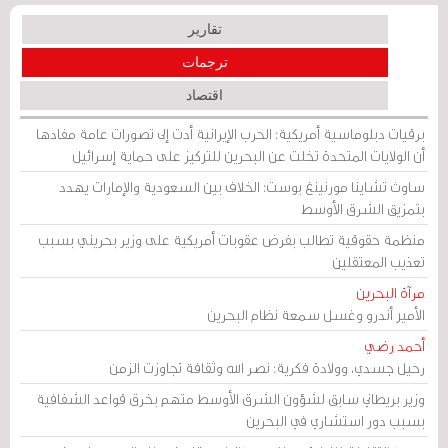
تقارير
ترجمات
اقتصاد
برقيات دبلوماسية أمريكية: الحرب الإيرانية أدت إلى تصورات عامة مفادها
أن الولايات المتحدة تخلت عن البحرين للتركيز على حماية إسرائيل
ساوث تشاينا مورنينغ بوست: الخلاف بين السعودية والإمارات يهدد
بتمزيق الشرق الأوسط
منظمة حقوقية تطالب بفرض عقوبات أمريكية على وزير بحريني بسبب
تعذيب المعتقلين
مرآة البحرين
الأمير أندرو وغسل سمعة نظام البحرين
أحمد رضي
رحيل جسدي، وولادة فكرية: نصر الله وثقافة تجاوزت الزمن
وزير بريطاني سابق لشؤون الشرق الأوسط متهم بخرق قواعد الشفافية
بسبب دور استشاري في البحرين