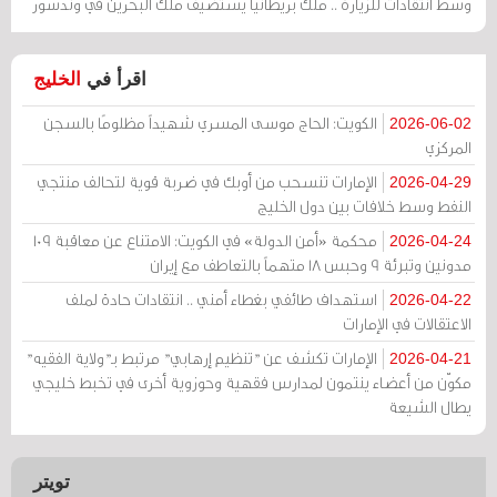
وسط انتقادات للزيارة .. ملك بريطانيا يستضيف ملك البحرين في وندسور
اقرأ في
الخليج
الكويت: الحاج موسى المسري شهيداً مظلومًا بالسجن
2026-06-02
المركزي
الإمارات تنسحب من أوبك في ضربة قوية لتحالف منتجي
2026-04-29
النفط وسط خلافات بين دول الخليج
محكمة «أمن الدولة» في الكويت: الامتناع عن معاقبة 109
2026-04-24
مدونين وتبرئة 9 وحبس 18 متهماً بالتعاطف مع إيران
استهداف طائفي بغطاء أمني .. انتقادات حادة لملف
2026-04-22
الاعتقالات في الإمارات
الإمارات تكشف عن "تنظيم إرهابي" مرتبط بـ"ولاية الفقيه"
2026-04-21
مكوّن من أعضاء ينتمون لمدارس فقهية وحوزوية أخرى في تخبط خليجي
يطال الشيعة
تويتر