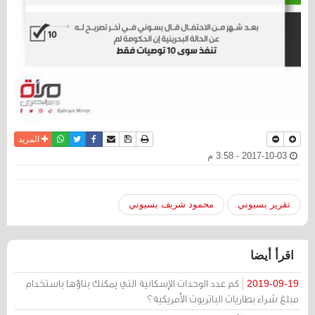
نسخة للطباعة
حفظ الموضوع
فيسبوك
تويتر
أرسل الى صديق
واتساب
المزيد
2017-10-03 - 3:58 م
تقرير بسيوني
محمود شريف بسيوني
اقرأ أيضا
كم عدد الوحدات الإسكانية التي يمكنك بناؤها باستخدام
2019-09-19
مبلغ شراء بطاريات الباتريوت الأمريكية؟