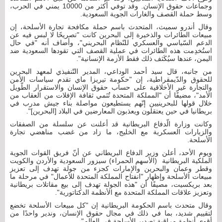
وجماعات حقوق الإنسان. وقد توفي أكثر من 10000 يمني في الحرب،
وسط حملة القصف والغارات الجوية السعودية.
وقال أندرو سميث، المتحدث باسم حملة مكافحة تجارة الأسلحة، إن
مبيعات الطائرات والذخيرة إلى البحرين كانت "تصريحًا لا لبس فيه عن
الدعم السّياسي والعسكري للنّظام البحريني"، وأضاف أنه "في حال
استُخدِمت هذه الطائرات في عملية القصف التي تقودها السعودية ضد
اليمن، عندها سيُكَثف ذلك فقط الأزمة الإنسانية".
من جانبه، قال سيد أحمد الوداعي، المدير التّنفيذي لمعهد البحرين
للحقوق والدّيمقراطية، إن "حكومة تيريزا ماي تقدم سياسات الأمن
والتجارة غير الأخلاقية على حساب حقوق الإنسان والاستقرار الطّويل
الأمد"، مضيفًا أن "المملكة المتحدة تُنَمي ثقافة الإفلات من العقاب من
خلال قولها للبحرينيين إنّهم يستطيعون مواصلة بناء جيش مدرب في
بريطانيا في حين يعتقلون ويعذبون المعارضين في البلاد [البحرين]".
وكانت وزارة الّدفاع البريطانية قد أعلنت عن سلسلة من الصفقات
والزيارات العسكرية مع الخليج، ما زاد من غضب مناهضي تجارة
الأسلحة.
ويوم الأحد، أعلن وزير الدفاع البريطاني عن أنّ فريق القوات الجوية
الملكية البريطانية (الأسهم الحمراء) سيزور السعودية والأردن والكويت
وقطر وعمان والبحرين والإمارات كجزء من جولة تهدف إلى تعزيز
مبيعات الأسلحة وإظهار "انفتاح المملكة المتحدة للأعمال" في مرحلة ما
بعد بريكسيت، مصيفًا أن "هذه الجولة تهدف إلى بيع مقاتلات بريطانية
وتعزيز علاقات المملكة المتحدة مع الأنظمة الدكتاتورية".
وقال متحدث باسم الحكومة البريطانية إن "كل مبيعات الأسلحة تخضع
لتقييم شديد، بما في ذلك في مجال حقوق الإنسان، وندير واحدًا من
أقوى أنظمة مراقبة تصدير الأسلحة في العالم".