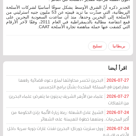
الجدير ذكره أنّ الشرق الأوسط يشكل سوقًا أساسيًا لشركات الأسلحة
البريطانية، التي صدّرت ما تزيد قيمته عن 53 مليون جنيه استرليني من
الأسلحة إلى البحرين وحدها، منذ أن ساعدت السعودية البحرين على
قمع انتفاضة مطالبة بالديمقراطية في العام 2011، وفقًا لآخر الأرقام
التي كشفت عنها حملة مناهضة تجارة الأسلحة CAAT.
بريطانيا
تسليح
اقرأ أيضا
البحرين تخسر محاولتها لمنع دعوى قضائية رفعها
2026-07-27
معارضون في المملكة المتحدة بشأن برامج التجسس
علماء من الأزهر الشريف يدينون ما يتعرض علماء البحرين
2026-07-27
من انتهاكات
الشيخ عادل الشعلة: ربط زيارة الأئمة بإذن الحكومة من
2026-07-24
أكبر المحرمات.. ومنعها خطوة للهيمنة على الشعائر
وول ستريت جورنال: البحرين نفذت غارات جوية سرية داخل
2026-07-24
الأراضي الإيرانية