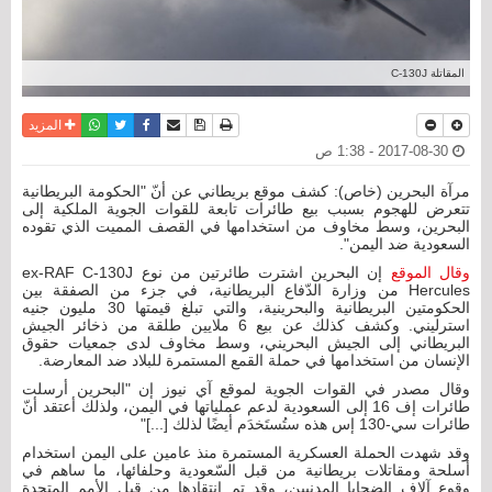
المقاتلة C-130J
نسخة للطباعة
حفظ الموضوع
فيسبوك
تويتر
أرسل الى صديق
واتساب
المزيد
2017-08-30 - 1:38 ص
مرآة البحرين (خاص): كشف موقع بريطاني عن أنّ "الحكومة البريطانية
تتعرض للهجوم بسبب بيع طائرات تابعة للقوات الجوية الملكية إلى
البحرين، وسط مخاوف من استخدامها في القصف المميت الذي تقوده
السعودية ضد اليمن".
وقال الموقع
إن البحرين اشترت طائرتين من نوع ex-RAF C-130J
Hercules من وزارة الدّفاع البريطانية، في جزء من الصفقة بين
الحكومتين البريطانية والبحرينية، والتي تبلغ قيمتها 30 مليون جنيه
استرليني. وكشف كذلك عن بيع 6 ملايين طلقة من ذخائر الجيش
البريطاني إلى الجيش البحريني، وسط مخاوف لدى جمعيات حقوق
الإنسان من استخدامها في حملة القمع المستمرة للبلاد ضد المعارضة.
وقال مصدر في القوات الجوية لموقع آي نيوز إن "البحرين أرسلت
طائرات إف 16 إلى السعودية لدعم عملياتها في اليمن، ولذلك أعتقد أنّ
طائرات سي-130 إس هذه ستُستَخدَم أيضًا لذلك [...]"
وقد شهدت الحملة العسكرية المستمرة منذ عامين على اليمن استخدام
أسلحة ومقاتلات بريطانية من قبل السّعودية وحلفائها، ما ساهم في
وقوع آلاف الضحايا المدنيين، وقد تم انتقادها من قبل الأمم المتحدة