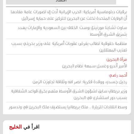
اقتصاد
برقيات دبلوماسية أمريكية: الحرب الإيرانية أدت إلى تصورات عامة مفادها
أن الولايات المتحدة تخلت عن البحرين للتركيز على حماية إسرائيل
ساوث تشاينا مورنينغ بوست: الخلاف بين السعودية والإمارات يهدد
بتمزيق الشرق الأوسط
منظمة حقوقية تطالب بفرض عقوبات أمريكية على وزير بحريني بسبب
تعذيب المعتقلين
مرآة البحرين
الأمير أندرو وغسل سمعة نظام البحرين
أحمد رضي
رحيل جسدي، وولادة فكرية: نصر الله وثقافة تجاوزت الزمن
وزير بريطاني سابق لشؤون الشرق الأوسط متهم بخرق قواعد الشفافية
بسبب دور استشاري في البحرين
وسط انتقادات للزيارة .. ملك بريطانيا يستضيف ملك البحرين في وندسور
اقرأ في
الخليج