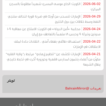
الكويت: الحاج موسى المسري شهيداً مظلومًا بالسجن
2026-06-02
المركزي
الإمارات تنسحب من أوبك في ضربة قوية لتحالف منتجي
2026-04-29
النفط وسط خلافات بين دول الخليج
محكمة «أمن الدولة» في الكويت: الامتناع عن معاقبة 109
2026-04-24
مدونين وتبرئة 9 وحبس 18 متهماً بالتعاطف مع إيران
استهداف طائفي بغطاء أمني .. انتقادات حادة لملف
2026-04-22
الاعتقالات في الإمارات
الإمارات تكشف عن "تنظيم إرهابي" مرتبط بـ"ولاية الفقيه"
2026-04-21
مكوّن من أعضاء ينتمون لمدارس فقهية وحوزوية أخرى في تخبط خليجي
يطال الشيعة
تويتر
تغريدات @BahrainMirror
إصدارات